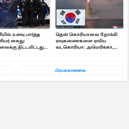
யில் உளவு பார்த்த
தென் கொரியாவை நோக்கி
ியர் கைது:
ஏவுகணைகளை ஏவிய
ைக்கு திட்டமிட்டது
வடகொரியா: அமெரிக்கா,
்
ஜப்பானுக்கு அனுப்பப்பட்ட
தகவல்
பிரபலமானவை