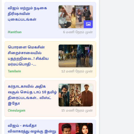
விஜய் மற்றும் நடிகை
திரிஷாவின்
புகைப்படங்கள்
Manithan
6 மணி நேரம் முன்
பொரளை மெகசின்
சிறைச்சாலையில்
பதற்றநிலை..! சிக்கிய
மர்மப்பொதி -
பின்னணியில் வெளியான
Tamilwin
12 மணி நேரம் முன்
காரணம்
கர்நாடகாவில் அதிக
வசூல் செய்த டாப் 10 தமிழ்
திரைப்படங்கள்.. லிஸ்ட்
இதோ
Cineulagam
15 மணி நேரம் முன்
விஜய் - சங்கீதா
விவாகரத்து வழக்கு இன்று