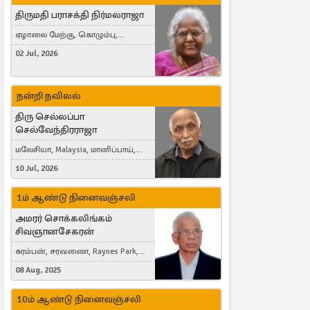
திருமதி பராசக்தி நிர்மலராஜா
ஏழாலை மேற்கு, கொழும்பு,
தங்காலை, London, United Kingdom
02 Jul, 2026
நன்றி நவிலல்
திரு செல்லப்பா
செல்வேந்திரராஜா
மலேசியா, Malaysia, மானிப்பாய்,
Duisburg, Germany, London, United
10 Jul, 2026
Kingdom
1ம் ஆண்டு நினைவஞ்சலி
அமரர் சொக்கலிங்கம்
சிவஞானசேகரன்
கரம்பன், சரவணை, Raynes Park,
London, United Kingdom
08 Aug, 2025
10ம் ஆண்டு நினைவஞ்சலி