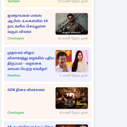
கட்டுப்படுத்த பொலிஸார்
Tamilwin
13 மணி நேரம் முன்
கண்ணீர்புகை பிரயோகம்
ஜனநாயகன் பாக்ஸ்
ஆபிஸ்: உலகளவில் 16
நாட்களில் செய்துள்ள
வசூல் விவரம்
Cineulagam
14 மணி நேரம் முன்
முதல்வர் விஜய்
விவாகரத்து வழக்கில் புதிய
திருப்பம் - வழக்கை
வாபஸ் பெற்ற சங்கீதா!
Manithan
5 மணி நேரம் முன்
GDN திரை விமர்சனம்
Cineulagam
8 மணி நேரம் முன்