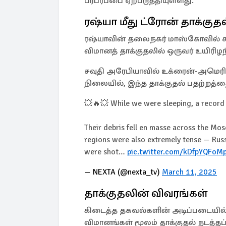
பரபரப்பை ஏற்படுத்தியுள்ளது.
ரஷ்யா மீது ட்ரோன் தாக்குத
ரஷ்யாவின் தலைநகர் மாஸ்கோவில் சம
விமானத் தாக்குதலில் ஒருவர் உயிரிழந்
சவுதி அரேபியாவில் உக்ரைன்-அமெரி
நிலையில், இந்த தாக்குதல் பதற்றத்த
💥🔥💥 While we were sleeping, a recor
Their debris fell en masse across the M
regions were also extremely tense — Russ
were shot…
pic.twitter.com/kDfpYQFoM
— NEXTA (@nexta_tv)
March 11, 2025
தாக்குதலின் விவரங்கள்
கிடைத்த தகவல்களின் அடிப்படையில்,
விமானங்கள் மூலம் தாக்குதல் நடத்தப்