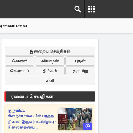
ஏனையவை
இன்றைய செய்திகள்
வெள்ளி
வியாழன்
புதன்
செவ்வாய்
திங்கள்
ஞாயிறு
சனி
ஏனைய செய்திகள்
குருவிட்ட
சிறைச்சாலையில் பதற்ற
நிலை! இருவர் உயிரிழப்பு -
நிலைமையை