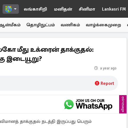
லங்காசிறி
மனிதன்
சினிமா
Lankasri FM
ஆன்மீகம்
தொழிநுட்பம்
வணிகம்
வாழ்க்கைமுறை
்கோ மீது உக்ரைன் தாக்குதல்:
கு இடையூறு?
a year ago
Report
விளம்பரம்
மானத் தாக்குதல் நடத்தி இருப்பது பெரும்