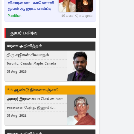
விசாரணை - காணொளி
மூலம் ஆஜராக வாய்ப்பு
Manithan
10 மணி நேரம் முன்
துயர் பகிர்வு
மரண அறிவித்தல்
திரு சஜீவன் சிவபாதம்
Toronto, Canada, Maple, Canada
03 Aug, 2026
5ம் ஆண்டு நினைவஞ்சலி
அமரர் இராசையா செல்லம்மா
சரவணை மேற்கு, இணுவில்
கிழக்கு
03 Aug, 2021
மரண அறிவித்தல்