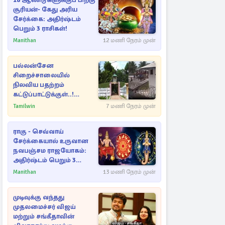
18 ஆண்டுகளுக்குப் பிறகு
சூரியன்- கேது அரிய
சேர்க்கை: அதிர்ஷ்டம்
பெறும் 3 ராசிகள்!
Manithan
12 மணி நேரம் முன்
பல்லன்சேன
சிறைச்சாலையில்
நிலவிய பதற்றம்
கட்டுப்பாட்டுக்குள்..!
அதிரடியாக களமிறங்கிய
Tamilwin
7 மணி நேரம் முன்
அதிகாரிகள்
ராகு - செவ்வாய்
சேர்க்கையால் உருவான
நவபஞ்சம ராஜயோகம்:
அதிர்ஷ்டம் பெறும் 3
ராசிகள்!
Manithan
13 மணி நேரம் முன்
முடிவுக்கு வந்தது
முதலமைச்சர் விஜய்
மற்றும் சங்கீதாவின்