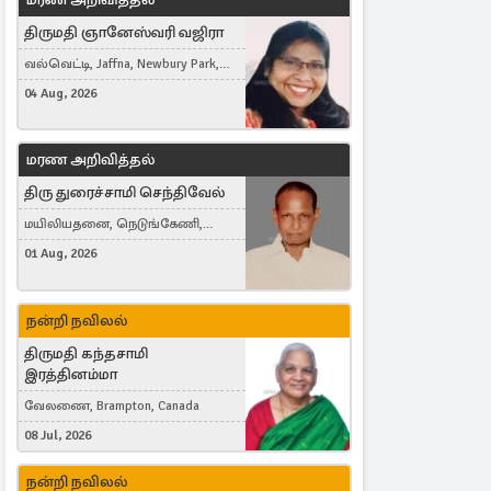
திருமதி ஞானேஸ்வரி வஜிரா
வல்வெட்டி, Jaffna, Newbury Park,
United Kingdom
04 Aug, 2026
மரண அறிவித்தல்
திரு துரைச்சாமி செந்திவேல்
மயிலியதனை, நெடுங்கேணி,
கம்பர்மலை
01 Aug, 2026
நன்றி நவிலல்
திருமதி கந்தசாமி
இரத்தினம்மா
வேலணை, Brampton, Canada
08 Jul, 2026
நன்றி நவிலல்