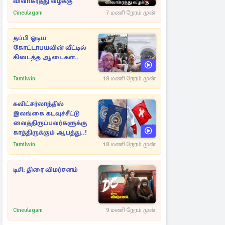
விவாகரத்து வழக்கு
Cineulagam
7 மணி நேரம் முன்
தப்பி ஓடிய
கோட்டாபயவின் வீட்டில்
கிடைத்த ஆடைகள்..
Tamilwin
18 மணி நேரம் முன்
சுவிட்சர்லாந்தில்
இலங்கை கடவுச்சீட்டு
வைத்திருப்பவர்களுக்கு
காத்திருக்கும் ஆபத்து..!
Tamilwin
18 மணி நேரம் முன்
டிசி: திரை விமர்சனம்
Cineulagam
9 மணி நேரம் முன்