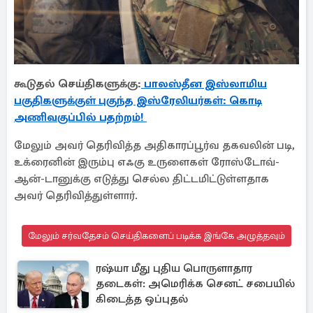
கூடுதல் செய்திகளுக்கு:
பாலஸ்தீன இஸ்லாமிய
பகுதிகளுக்குள் புகுந்த இஸ்ரேலியர்கள்: கொடி
அணிவகுப்பில் பதற்றம்!
மேலும் அவர் தெரிவித்த அதிகாரப்பூர்வ தகவலின் படி,
உக்ரைனின் இரும்பு எஃகு உருளைகள் ரோஸ்டோவ்-
ஆன்-டானுக்கு எடுத்து செல்ல திட்டமிட்டுள்ளதாக
அவர் தெரிவித்துள்ளார்.
மேலும் சர்வதேசம் செய்திகளைப் படிக்க இங்கே அழுத்தவும்
ரஷ்யா மீது புதிய பொருளாதார
தடைகள்: அமெரிக்க செனட் சபையில்
கிடைத்த ஒப்புதல்