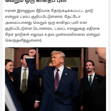
வெறும் ஒரு காகிதப் புலி
ஈரான் இராணுவ ரீதியாக தோற்கடிக்கப்பட்ட நாடு
என்றும் ட்ரம்ப் குறிப்பிட்டுள்ளார். நேட்டோ
அமைப்பானது வெறும் ஒரு காகிதப் புலி என
குறிப்பிட்டுள்ள டொனால்ட் ட்ரம்ப், ஈரானுக்கு எதிராக
நேச நாடுகள் எதுவும் உதவ முன்வரவில்லை என்றும்
கொந்தளித்துள்ளார்.