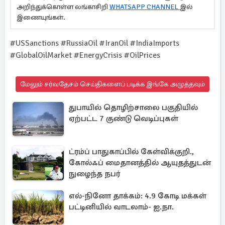
அறிந்துக்கொள்ள லங்காசிறி
WHATSAPP CHANNEL
இல்
இணையுங்கள்.
#USSanctions #RussiaOil #IranOil #IndiaImports
#GlobalOilMarket #EnergyCrisis #OilPrices
மேலும் சர்வதேசம் செய்திகளைப் படிக்க இங்கே அழுத்தவும்
துபாயில் தொழிற்சாலை பகுதியில்
ஏற்பட்ட 7 குண்டு வெடிப்புகள்
ட்ரம்ப் பாதுகாப்பில் கேள்விக்குறி.,
கோல்ஃப் மைதானத்தில் ஆயுதத்துடன்
நுழைந்த நபர்
எல்-நினோ தாக்கம்: 4.9 கோடி மக்கள்
பட்டினியில் வாடலாம்- ஐ.நா.