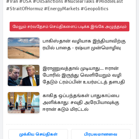
#Iran #USA #OilSanctions #NuclearTalks #MiddleEast
#StraitOfHormuz #EnergyMarkets #Geopolitics
மேலும் சர்வதேசம் செய்திகளைப் படிக்க இங்கே அழுத்தவும்
பாகிஸ்தான் வழியாக இந்தியாவிற்கு
ரயில் பாதை - ரஷ்யா முன்மொழிவு
இராணுவத்தால் முடியாது... ஈரான்
போரில் இருந்து வெளியேறும் வழி
தேடும் ட்ரம்ப்பின் உயர்மட்டத் தளபதி
காகித ஒப்பந்தங்கள் பாதுகாப்பை
அளிக்காது: சவுதி அரேபியாவுக்கு
ஈரான் கடும் மிரட்டல்
முக்கிய செய்திகள்
பிரபலமானவை