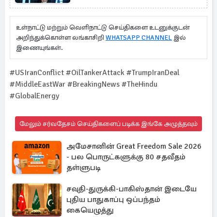
உள்நாட்டு மற்றும் வெளிநாட்டு செய்திகளை உடனுக்குடன்
அறிந்துக்கொள்ள லங்காசிறி
WHATSAPP CHANNEL
இல்
இணையுங்கள்.
#USIranConflict #OilTankerAttack #TrumpIranDeal
#MiddleEastWar #BreakingNews #TheHindu
#GlobalEnergy
மேலும் சர்வதேசம் செய்திகளைப் படிக்க இங்கே அழுத்தவும்
அமேசானின் Great Freedom Sale 2026
- பல பொருட்களுக்கு 80 சதவீதம்
தள்ளுபடி
சவுதி-துருக்கி-பாகிஸ்தான் இடையே
புதிய பாதுகாப்பு ஒப்பந்தம்
கையெழுத்து