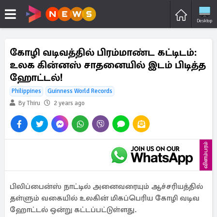
Desktop
கோழி வடிவத்தில் பிரம்மாண்ட கட்டிடம்:
உலக கின்னஸ் சாதனையில் இடம் பிடித்த
ஹோட்டல்!
Philippines
Guinness World Records
By Thiru
2 years ago
விளம்பரம்
பிலிப்பைன்ஸ் நாட்டில் அனைவரையும் ஆச்சரியத்தில்
தள்ளும் வகையில் உலகின் மிகப்பெரிய கோழி வடிவ
ஹோட்டல் ஒன்று கட்டப்பட்டுள்ளது.