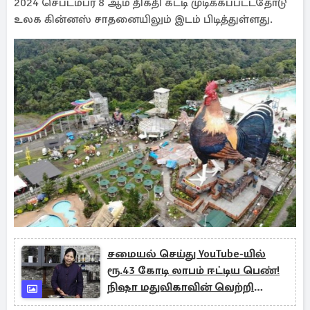
2024 செப்டம்பர் 8 ஆம் திகதி கட்டி முடிக்கப்பட்டதோடு
உலக கின்னஸ் சாதனையிலும் இடம் பிடித்துள்ளது.
சமையல் செய்து YouTube-யில்
ரூ.43 கோடி லாபம் ஈட்டிய பெண்!
நிஷா மதுலிகாவின் வெற்றி
ரகசியம்