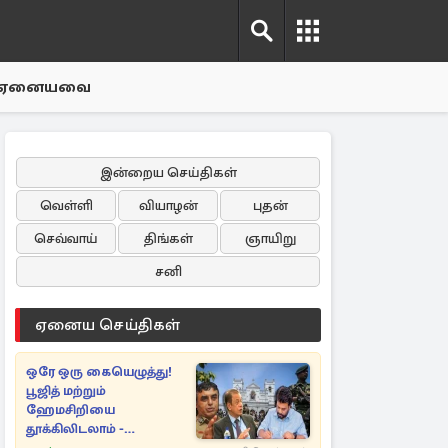
ஏனையவை
இன்றைய செய்திகள்
வெள்ளி
வியாழன்
புதன்
செவ்வாய்
திங்கள்
ஞாயிறு
சனி
ஏனைய செய்திகள்
ஒரே ஒரு கையெழுத்து!
பூஜித் மற்றும்
ஹேமசிறியை
தூக்கிலிடலாம் -