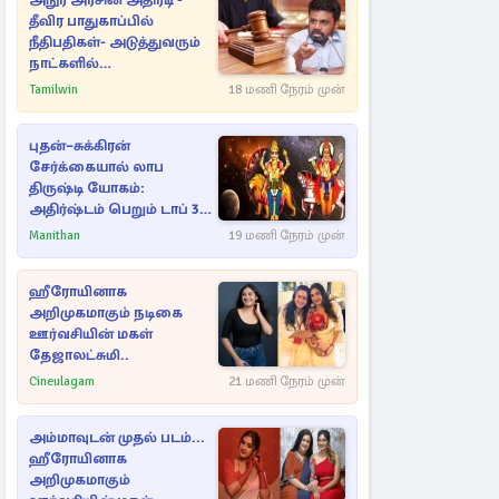
அநுர அரசின் அதிரடி -
தீவிர பாதுகாப்பில்
நீதிபதிகள்- அடுத்துவரும்
நாட்களில்
அம்பலமாகவுள்ள ரகசியம்
Tamilwin
18 மணி நேரம் முன்
புதன்–சுக்கிரன்
சேர்க்கையால் லாப
திருஷ்டி யோகம்:
அதிர்ஷ்டம் பெறும் டாப் 3
ராசிகள்!
Manithan
19 மணி நேரம் முன்
ஹீரோயினாக
அறிமுகமாகும் நடிகை
ஊர்வசியின் மகள்
தேஜாலட்சுமி..
Cineulagam
21 மணி நேரம் முன்
அம்மாவுடன் முதல் படம்...
ஹீரோயினாக
அறிமுகமாகும்