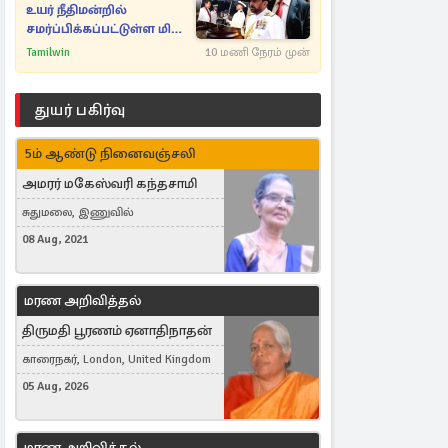
உயர் நீதிமன்றில்
சமர்ப்பிக்கப்பட்டுள்ள மிக
முக்கிய ஆவணங்கள்!
Tamilwin
10 மணி நேரம் முன்
துயர் பகிர்வு
5ம் ஆண்டு நினைவஞ்சலி
அமரர் மகேஸ்வரி கந்தசாமி
சுதுமலை, இணுவில்
08 Aug, 2021
மரண அறிவித்தல்
திருமதி பூரணம் ஏனாதிநாதன்
காரைநகர், London, United Kingdom
05 Aug, 2026
மரண அறிவித்தல்