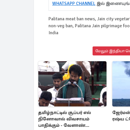
WHATSAPP CHANNEL
இல் இணையுங்
Palitana meat ban news, Jain city vegetari
non-veg ban, Palitana Jain pilgrimage food
India
மேலும் இந்தியா செ
தமிழ்நாட்டில் சூப்பர் எல்
ஜேர்மன் 
நினோவால் விவசாயம்
ரஷ்ய ட்
பாதிக்கும் - வேளாண்