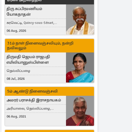
திரு சுப்பிரமணியம்
யோகநாதன்
கரவெட்டி, Quincy-sous-Sénart,
France
06 Aug, 2026
31ம் நாள் நினைவஞ்சலியும், நன்றி
நவிலலும்
திருமதி ஜெயம் ராஜபதி
எமிலியானுஸ்பிள்ளை
தெல்லிப்பழை
08 Jul, 2026
5ம் ஆண்டு நினைவஞ்சலி
அமரர் பராசக்தி இராசநாயகம்
அரியாலை, தெல்லிப்பழை,
Montreal, Canada
06 Aug, 2021