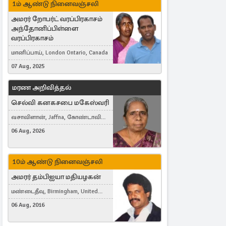
1ம் ஆண்டு நினைவஞ்சலி
அமரர் றோபர்ட் வரப்பிரகாசம்
அந்தோனிப்பிள்ளை
வரப்பிரகாசம்
மானிப்பாய், London Ontario, Canada
07 Aug, 2025
மரண அறிவித்தல்
செல்வி கனகசபை மகேஸ்வரி
வசாவிளான், Jaffna, கோண்டாவில்
கிழக்கு
06 Aug, 2026
10ம் ஆண்டு நினைவஞ்சலி
அமரர் தம்பிஐயா மதியழகன்
மண்டைதீவு, Birmingham, United
Kingdom
06 Aug, 2016