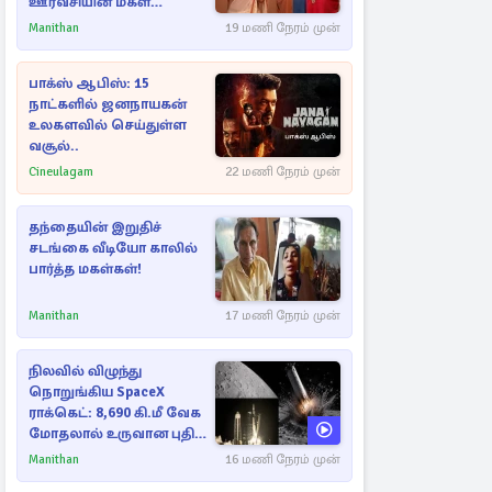
ஊர்வசியின் மகள்
தேஜலட்சுமி!
Manithan
19 மணி நேரம் முன்
பாக்ஸ் ஆபிஸ்: 15
நாட்களில் ஜனநாயகன்
உலகளவில் செய்துள்ள
வசூல்..
Cineulagam
22 மணி நேரம் முன்
தந்தையின் இறுதிச்
சடங்கை வீடியோ காலில்
பார்த்த மகள்கள்!
Manithan
17 மணி நேரம் முன்
நிலவில் விழுந்து
நொறுங்கிய SpaceX
ராக்கெட்: 8,690 கி.மீ வேக
மோதலால் உருவான புதிய
பள்ளம்!
Manithan
16 மணி நேரம் முன்