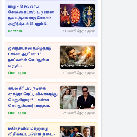
ராகு - செவ்வாய்
சேர்க்கையால் உருவான
நவபஞ்சம ராஜயோகம்:
அதிர்ஷ்டம் பெறும் 3
ராசிகள்!
Manithan
11 மணி நேரம் முன்
ஜனநாயகன் தமிழ்நாடு
பாக்ஸ் ஆபிஸ்: 15
நாட்களில் செய்துள்ள
வசூல்..
Cineulagam
19 மணி நேரம் முன்
கயல் சீரியல் நடிகை
சைத்ரா ரெட்டி விவாகரத்து
பெறுகிறாரா?... என்ன
செய்துள்ளார் பாருங்க
Cineulagam
23 மணி நேரம் முன்
மகிந்தவின் மகனுக்கு
விதிக்கப்பட்டுள்ள தடை -