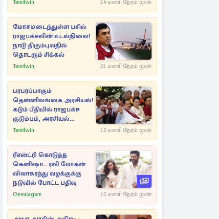
அநுரவுக்குச் சென்ற
Tamilwin
14 மணி நேரம் முன்
அறிவுரை..
மோசமடைந்துள்ள பசில்
ராஜபக்சவின் உடல்நிலை!
நாடு திரும்புவதில்
தொடரும் சிக்கல்
Tamilwin
21 மணி நேரம் முன்
பரபரப்பாகும்
தென்னிலங்கை அரசியல்!
கடும் பீதியில் ராஜபக்ச
குடும்பம், அரசியல்
நட்புகள்
Tamilwin
12 மணி நேரம் முன்
ரீஎன்ட்ரி கொடுத்த
கெனிஷா.. ரவி மோகன்
விவாகரத்து வழக்குக்கு
நடுவில் போட்ட பதிவு
Cineulagam
10 மணி நேரம் முன்