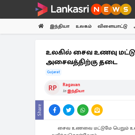
இந்தியா
உலகம்
விளையாட்டு
உலகில் சைவ உணவு மட்டும
அசைவத்திற்கு தடை
Gujarat
Ragavan
in
இந்தியா
Share
சைவ உணவை மட்டுமே பெறும் உலகி