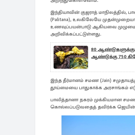
அறிந்துகொள்வோம்.
இந்தியாவின் குஜராத் மாநிலத்தில், ப
(Palitana), உலகிலேயே முதன்முறையா
உணவுப்பயன்பாடு ஆகியவை முழுமை
அறிவிக்கப்பட்டுள்ளது.
80 ஆண்டுகளுக்குப்
ஆண்டுக்கு 750 கி
இந்த தீர்மானம் சமண (Jain) சமுதாயத
தூய்மையை பாதுகாக்க அரசாங்கம் எடு
பாலித்தானா நகரம் முக்கியமான சமண 
கொல்லப்படுவதைத் தவிர்க்க ஜெயின் ச