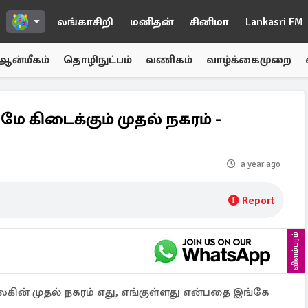
லங்காசிறி
மனிதன்
சினிமா
Lankasri FM
ஆன்மீகம்
தொழிநுட்பம்
வணிகம்
வாழ்க்கைமுறை
ே கிடைக்கும் முதல் நகரம் -
a year ago
Report
விளம்பரம்
ன் முதல் நகரம் எது, எங்குள்ளது என்பதை இங்கே