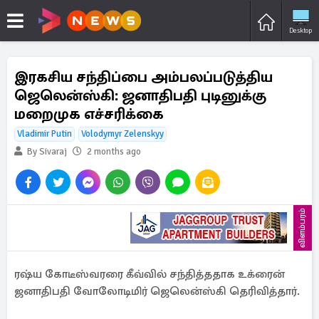
Desktop
இரகசிய சந்திப்பை அம்பலப்படுத்திய
ஜெலென்ஸ்கி: ஜனாதிபதி புடினுக்கு
மறைமுக எச்சரிக்கை
Vladimir Putin
Volodymyr Zelenskyy
By Sivaraj
2 months ago
விளம்பரம்
ரஷ்ய கோடீஸ்வரரை கீவ்வில் சந்தித்ததாக உக்ரைன்
ஜனாதிபதி வோலோடிமிர் ஜெலென்ஸ்கி தெரிவித்தார்.