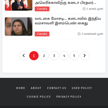
அமெரிக்காவிற்கு கனடா பிரதமர்
கார்னி எச்சரிக்கை
Canada
1 வாரம் முன்
வாடகை மோசடி... கனடாவில் இந்திய
வம்சாவளி இளம்பெண் கைது
Canada
2 வாரங்கள் முன்
1
2
3
4
5
HOME
ABOUT
CONTACT US
USER POLICY
COOKIE POLICY
PRIVACY POLICY