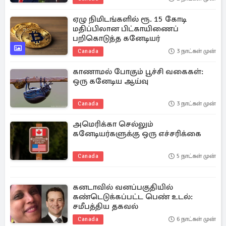
ஏழு நிமிடங்களில் ரூ. 15 கோடி
மதிப்பிலான பிட்காயிணைப்
பறிகொடுத்த கனேடியர்
Canada
3 நாட்கள் முன்
காணாமல் போகும் பூச்சி வகைகள்:
ஒரு கனேடிய ஆய்வு
Canada
3 நாட்கள் முன்
அமெரிக்கா செல்லும்
கனேடியர்களுக்கு ஒரு எச்சரிக்கை
Canada
5 நாட்கள் முன்
கனடாவில் வனப்பகுதியில்
கண்டெடுக்கப்பட்ட பெண் உடல்:
சமீபத்திய தகவல்
Canada
6 நாட்கள் முன்