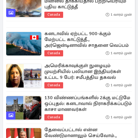
மின்னல் தாக்கியதால் பற்றியெரியும்
புதிய காட்டுத்தீ
Canada
1 வாரம் முன்
கனடாவில் ஏற்பட்ட 900-க்கும்
மேற்பட்ட காட்டுத்தீ.,
அர்ஜென்டினாவில் சாதனை வெப்பம்
Canada
1 வாரம் முன்
அமெரிக்காவுக்குள் நுழையும்
முயற்சியில் பலியான இந்தியர்கள்
உட்பட 9 பேர்: சமீபத்திய தகவல்
Canada
1 வாரம் முன்
130 விண்ணப்பங்களில் 2க்கு மட்டுமே
ஒப்புதல்: கனடாவால் நிராகரிக்கப்படும்
காசா மாணவர்கள்
Canada
1 வாரம் முன்
தேவைப்பட்டால் என்ன
வேண்டுமானாலும் செய்வோம்.,