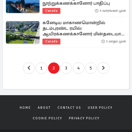
நூற்றுக்கணக்கானோர் பாதிப்பு
Canada
4 வாரங்கள் முன்
கனேடிய மாகாணமொன்றில்
தடம்புரண்ட ரயில்:
ஆயிரக்கணக்கானோர் மின்தடையால்
பாதிப்பு
Canada
1 மாதம் முன்
1
2
3
4
5
HOME
ABOUT
CONTACT US
USER POLICY
COOKIE POLICY
PRIVACY POLICY