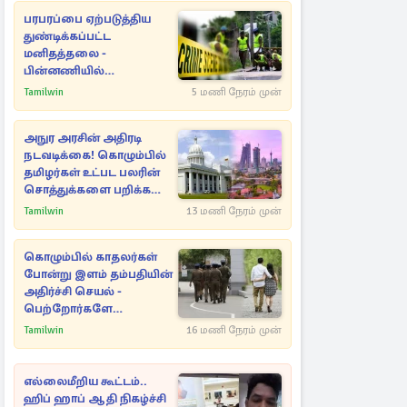
பரபரப்பை ஏற்படுத்திய
துண்டிக்கப்பட்ட
மனிதத்தலை -
பின்னணியில்
மறைந்துள்ள மர்மம்
Tamilwin
5 மணி நேரம் முன்
அநுர அரசின் அதிரடி
நடவடிக்கை! கொழும்பில்
தமிழர்கள் உட்பட பலரின்
சொத்துக்களை பறிக்க
நடவடிக்கை
Tamilwin
13 மணி நேரம் முன்
கொழும்பில் காதலர்கள்
போன்று இளம் தம்பதியின்
அதிர்ச்சி செயல் -
பெற்றோர்களே
எச்சரிக்கை
Tamilwin
16 மணி நேரம் முன்
எல்லைமீறிய கூட்டம்..
ஹிப் ஹாப் ஆதி நிகழ்ச்சி