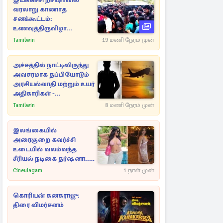
இயக்கச்சி றீச்ஷாவில்
வரலாறு காணாத
சனக்கூட்டம்:
உணவுத்திருவிழா
இடைநிறுத்தம்
Tamilwin
19 மணி நேரம் முன்
அச்சத்தில் நாட்டிலிருந்து
அவசரமாக தப்பியோடும்
அரசியல்வாதி மற்றும் உயர்
அதிகாரிகள் -
ஆதாரங்களுடன்
Tamilwin
8 மணி நேரம் முன்
நெருங்கும்
புலனாய்வாளர்கள்
இலங்கையில்
அரைகுறை கவர்ச்சி
உடையில் வலம்வந்த
சீரியல் நடிகை தர்ஷனா...
அவரே வெளியிட்ட
Cineulagam
1 நாள் முன்
வீடியோ
கொரியன் கனகராஜு:
திரை விமர்சனம்