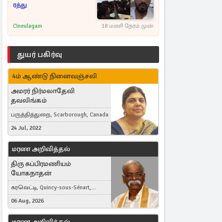
ரத்து
Cineulagam
18 மணி நேரம் முன்
துயர் பகிர்வு
4ம் ஆண்டு நினைவஞ்சலி
அமரர் நிர்மலாதேவி
தவலிங்கம்
பருத்தித்துறை, Scarborough, Canada
24 Jul, 2022
மரண அறிவித்தல்
திரு சுப்பிரமணியம்
யோகநாதன்
கரவெட்டி, Quincy-sous-Sénart,
France
06 Aug, 2026
மரண அறிவித்தல்