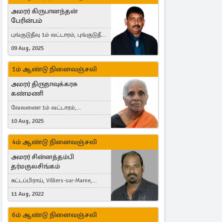
அமரர் கிருபானந்தன்
பேரின்பம்
புங்குடுதீவு 1ம் வட்டாரம், புங்குடுதீவு,
India, Lausanne, Switzerland
09 Aug, 2025
1ம் ஆண்டு நினைவஞ்சலி
அமரர் திருநாவுக்கரசு
கண்மணி
வேலணை 1ம் வட்டாரம்,
மண்கும்பான் மேற்கு, Liestal,
10 Aug, 2025
Switzerland
4ம் ஆண்டு நினைவஞ்சலி
அமரர் சின்னத்தம்பி
தர்மகுலசிங்கம்
கட்டப்பிராய், Villiers-sur-Marne,
France
11 Aug, 2022
6ம் ஆண்டு நினைவஞ்சலி