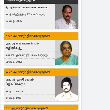
திரு சிவலிங்கம் கனகசபை
யாழ் நெடுந்தீவு 12ம் வட்டாரம்,
Jaffna, நயினாதீவு, London, United
02 Aug, 2026
Kingdom
15ம் ஆண்டு நினைவஞ்சலி
அமரர் தங்கபாக்கியம்
கதிரவேலு
மயிலியதனை, நீர்வேலி தெற்கு,
Herning, Denmark
09 Aug, 2012
43ம் ஆண்டு நினைவஞ்சலி
அமரர் குலசேகரம்
தேவசேகரம்
யாழ்ப்பாணம்
14 Aug, 1983
1ம் ஆண்டு நினைவஞ்சலி