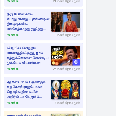
Manithan
21 மணி நேரம் முன்
ஒரு போன் கால்
போதுமானது - புரமோஷன்
நிகழ்வுகளில்
பங்கேற்காதது குறித்து
நயன்தாரா ஓபன் டாக்!
Manithan
6 மணி நேரம் முன்
விஜயின் வெற்றிப்
பயணத்திலிருந்து நாம்
கற்றுக்கொள்ள வேண்டிய
முக்கிய 3 விடயங்கள்!
Manithan
23 மணி நேரம் முன்
ஆகஸ்ட் 11ல் உருவாகும்
கஜகேசரி ராஜயோகம்:
தொழில் நிலையில்
அதிர்ஷ்டம் பெறும் 3
ராசிகள்!
Manithan
8 மணி நேரம் முன்