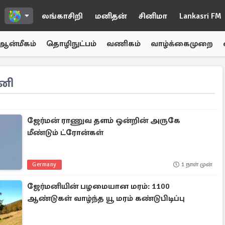
லங்காசிறி
மனிதன்
சினிமா
Lankasri FM
ஆன்மீகம்
தொழிநுட்பம்
வணிகம்
வாழ்க்கைமுறை
னி
ஜேர்மன் ராணுவ தளம் ஒன்றின் அருகே
மீண்டும் ட்ரோன்கள்
Germany
1 நாள் முன்
ஜேர்மனியின் பழமையான மரம்: 1100
ஆண்டுகள் வாழ்ந்த யூ மரம் கண்டுபிடிப்பு