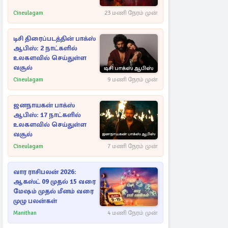
Cineulagam
23 மணி நேரம் முன்
டிசி திரைப்படத்தின் பாக்ஸ்
ஆபிஸ்: 2 நாட்களில்
உலகளவில் செய்துள்ள
வசூல்
Cineulagam
9 மணி நேரம் முன்
ஜனநாயகன் பாக்ஸ்
ஆபிஸ்: 17 நாட்களில்
உலகளவில் செய்துள்ள
வசூல்
Cineulagam
7 மணி நேரம் முன்
வார ராசிபலன் 2026:
ஆகஸ்ட் 09 முதல் 15 வரை
மேஷம் முதல் மீனம் வரை
முழு பலன்கள்
Manithan
4 மணி நேரம் முன்