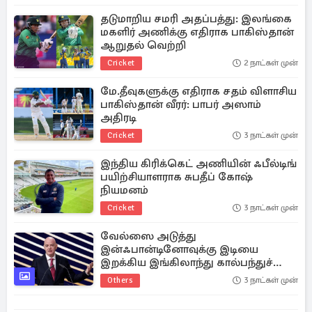
தடுமாறிய சமரி அதப்பத்து: இலங்கை
மகளிர் அணிக்கு எதிராக பாகிஸ்தான்
ஆறுதல் வெற்றி
Cricket
2 நாட்கள் முன்
மே.தீவுகளுக்கு எதிராக சதம் விளாசிய
பாகிஸ்தான் வீரர்: பாபர் அஸாம்
அதிரடி
Cricket
3 நாட்கள் முன்
இந்திய கிரிக்கெட் அணியின் ஃபீல்டிங்
பயிற்சியாளராக சுபதீப் கோஷ்
நியமனம்
Cricket
3 நாட்கள் முன்
வேல்ஸை அடுத்து
இன்ஃபான்டினோவுக்கு இடியை
இறக்கிய இங்கிலாந்து கால்பந்துச்
சங்கம்
Others
3 நாட்கள் முன்