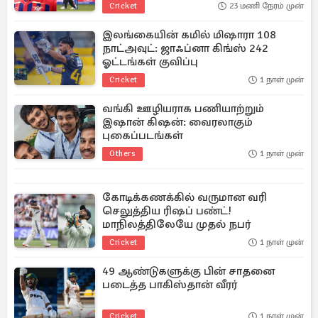
Cricket
23 மணி நேரம் முன்
இலங்கையின் கமில் மிஷாரா 108
நாட்அவுட்: ஜாஃப்னா கிங்ஸ் 242
ஓட்டங்கள் குவிப்பு
Cricket
1 நாள் முன்
வங்கி ஊழியராக பணியாற்றும்
இஷான் கிஷன்: வைரலாகும்
புகைப்படங்கள்
Others
1 நாள் முன்
கோடிக்கணக்கில் வருமான வரி
செலுத்திய ரிஷப் பண்ட்!
மாநிலத்திலேயே முதல் நபர்
Cricket
1 நாள் முன்
49 ஆண்டுகளுக்கு பின் சாதனை
படைத்த பாகிஸ்தான் வீரர்
Cricket
1 நாள் முன்