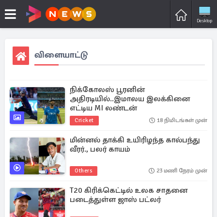
Desktop
விளையாட்டு
நிக்கோலஸ் பூரனின்
அதிரடியில்..இமாலய இலக்கினை
எட்டிய MI லண்டன்
Cricket
18 நிமிடங்கள் முன்
மின்னல் தாக்கி உயிரிழந்த கால்பந்து
வீரர்., பலர் காயம்
Others
23 மணி நேரம் முன்
T20 கிரிக்கெட்டில் உலக சாதனை
படைத்துள்ள ஜாஸ் பட்லர்