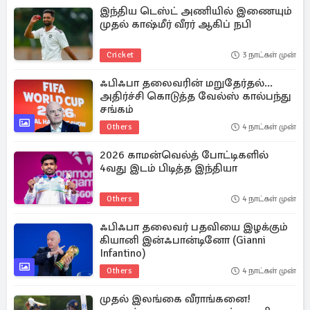
இந்திய டெஸ்ட் அணியில் இணையும்
முதல் காஷ்மீர் வீரர் ஆகிப் நபி
Cricket
3 நாட்கள் முன்
ஃபிஃபா தலைவரின் மறுதேர்தல்...
அதிர்ச்சி கொடுத்த வேல்ஸ் கால்பந்து
சங்கம்
Others
4 நாட்கள் முன்
2026 காமன்வெல்த் போட்டிகளில்
4வது இடம் பிடித்த இந்தியா
Others
4 நாட்கள் முன்
ஃபிஃபா தலைவர் பதவியை இழக்கும்
கியானி இன்ஃபான்டினோ (Gianni
Infantino)
Others
4 நாட்கள் முன்
முதல் இலங்கை வீராங்கனை!