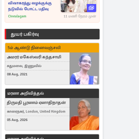
விவாகரத்து வழக்குக்கு
நடுவில் போட்ட பதிவு
Cineulagam
11 மணி நேரம் முன்
துயர் பகிர்வு
5ம் ஆண்டு நினைவஞ்சலி
அமரர் மகேஸ்வரி கந்தசாமி
சுதுமலை, இணுவில்
08 Aug, 2021
மரண அறிவித்தல்
திருமதி பூரணம் ஏனாதிநாதன்
காரைநகர், London, United Kingdom
05 Aug, 2026
மரண அறிவித்தல்