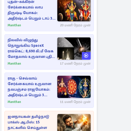
புதன்–சுக்கிரன்
சேர்க்கையால் லாப
திருஷ்டி யோகம்:
அதிர்ஷ்டம் பெறும் டாப் 3
ராசிகள்!
Manithan
20 மணி நேரம் முன்
நிலவில் விழுந்து
நொறுங்கிய SpaceX
ராக்கெட்: 8,690 கி.மீ வேக
மோதலால் உருவான புதிய
பள்ளம்!
Manithan
17 மணி நேரம் முன்
ராகு - செவ்வாய்
சேர்க்கையால் உருவான
நவபஞ்சம ராஜயோகம்:
அதிர்ஷ்டம் பெறும் 3
ராசிகள்!
Manithan
11 மணி நேரம் முன்
ஜனநாயகன் தமிழ்நாடு
பாக்ஸ் ஆபிஸ்: 15
நாட்களில் செய்துள்ள