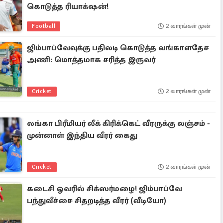
கொடுத்த ரியாக்‌ஷன்!
Football
2 வாரங்கள் முன்
ஜிம்பாப்வேவுக்கு பதிலடி கொடுத்த வங்காளதேச
அணி: மொத்தமாக சரித்த இருவர்
Cricket
2 வாரங்கள் முன்
லங்கா பிரீமியர் லீக் கிரிக்கெட் வீரருக்கு லஞ்சம் -
முன்னாள் இந்திய வீரர் கைது
Cricket
2 வாரங்கள் முன்
கடைசி ஓவரில் சிக்ஸர்மழை! ஜிம்பாப்வே
பந்துவீச்சை சிதறடித்த வீரர் (வீடியோ)