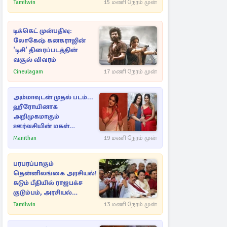
அநுரவுக்குச் சென்ற
Tamilwin
15 மணி நேரம் முன்
அறிவுரை..
டிக்கெட் முன்பதிவு:
லோகேஷ் கனகராஜின்
'டிசி' திரைப்படத்தின்
வசூல் விவரம்
Cineulagam
17 மணி நேரம் முன்
அம்மாவுடன் முதல் படம்...
ஹீரோயினாக
அறிமுகமாகும்
ஊர்வசியின் மகள்
தேஜலட்சுமி!
Manithan
19 மணி நேரம் முன்
பரபரப்பாகும்
தென்னிலங்கை அரசியல்!
கடும் பீதியில் ராஜபக்ச
குடும்பம், அரசியல்
நட்புகள்
Tamilwin
13 மணி நேரம் முன்