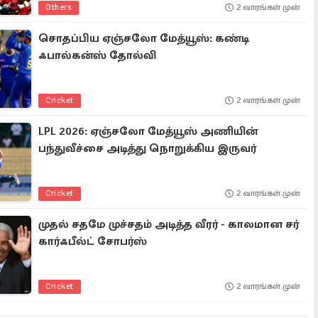
Others
2 வாரங்கள் முன்
சொதப்பிய ஏஞ்சலோ மேத்யூஸ்: கண்டி
ஃபால்கன்ஸ் தோல்வி
Cricket
2 வாரங்கள் முன்
LPL 2026: ஏஞ்சலோ மேத்யூஸ் அணியின்
பந்துவீச்சை அடித்து நொறுக்கிய இருவர்
Cricket
2 வாரங்கள் முன்
முதல் சதமே முச்சதம் அடித்த வீரர் - காலமான சர்
கார்ஃபீல்ட் சோபர்ஸ்
Cricket
2 வாரங்கள் முன்