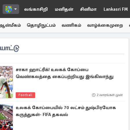
லங்காசிறி
மனிதன்
சினிமா
Lankasri FM
ஆன்மீகம்
தொழிநுட்பம்
வணிகம்
வாழ்க்கைமுறை
ாட்டு
சாகா ஹாட்ரிக்! உலகக் கோப்பை
வெண்கலத்தை கைப்பற்றியது இங்கிலாந்து
Football
2 வாரங்கள் முன்
உலகக் கோப்பையில் 70 லட்சம் துஷ்பிரயோக
கருத்துகள்- FIFA தகவல்