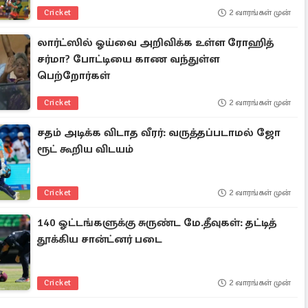
Cricket
2 வாரங்கள் முன்
லார்ட்ஸில் ஓய்வை அறிவிக்க உள்ள ரோஹித்
சர்மா? போட்டியை காண வந்துள்ள
பெற்றோர்கள்
Cricket
2 வாரங்கள் முன்
சதம் அடிக்க விடாத வீரர்: வருத்தப்படாமல் ஜோ
ரூட் கூறிய விடயம்
Cricket
2 வாரங்கள் முன்
140 ஓட்டங்களுக்கு சுருண்ட மே.தீவுகள்: தட்டித்
தூக்கிய சான்ட்னர் படை
Cricket
2 வாரங்கள் முன்