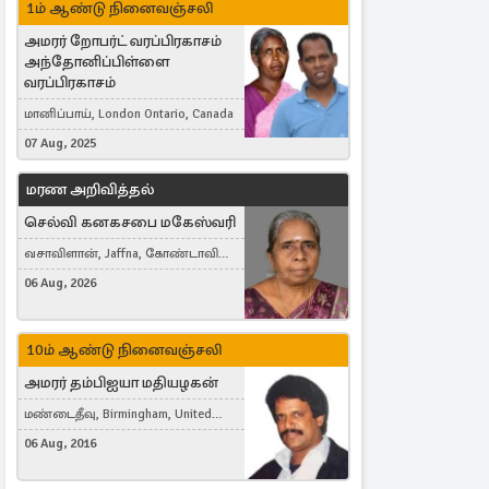
1ம் ஆண்டு நினைவஞ்சலி
அமரர் றோபர்ட் வரப்பிரகாசம்
அந்தோனிப்பிள்ளை
வரப்பிரகாசம்
மானிப்பாய், London Ontario, Canada
07 Aug, 2025
மரண அறிவித்தல்
செல்வி கனகசபை மகேஸ்வரி
வசாவிளான், Jaffna, கோண்டாவில்
கிழக்கு
06 Aug, 2026
10ம் ஆண்டு நினைவஞ்சலி
அமரர் தம்பிஐயா மதியழகன்
மண்டைதீவு, Birmingham, United
Kingdom
06 Aug, 2016