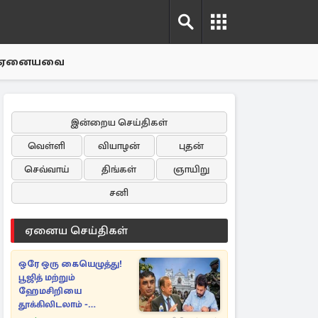
ஏனையவை
இன்றைய செய்திகள்
வெள்ளி
வியாழன்
புதன்
செவ்வாய்
திங்கள்
ஞாயிறு
சனி
ஏனைய செய்திகள்
ஒரே ஒரு கையெழுத்து!
பூஜித் மற்றும்
ஹேமசிறியை
தூக்கிலிடலாம் -