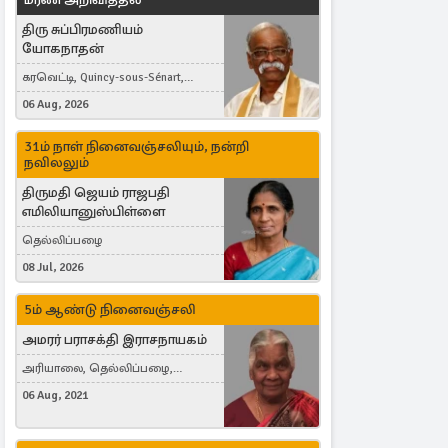
திரு சுப்பிரமணியம்
யோகநாதன்
கரவெட்டி, Quincy-sous-Sénart,
France
06 Aug, 2026
31ம் நாள் நினைவஞ்சலியும், நன்றி
நவிலலும்
திருமதி ஜெயம் ராஜபதி
எமிலியானுஸ்பிள்ளை
தெல்லிப்பழை
08 Jul, 2026
5ம் ஆண்டு நினைவஞ்சலி
அமரர் பராசக்தி இராசநாயகம்
அரியாலை, தெல்லிப்பழை,
Montreal, Canada
06 Aug, 2021