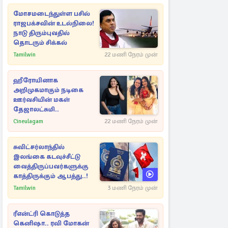
மோசமடைந்துள்ள பசில்
ராஜபக்சவின் உடல்நிலை!
நாடு திரும்புவதில்
தொடரும் சிக்கல்
Tamilwin
22 மணி நேரம் முன்
ஹீரோயினாக
அறிமுகமாகும் நடிகை
ஊர்வசியின் மகள்
தேஜாலட்சுமி..
Cineulagam
22 மணி நேரம் முன்
சுவிட்சர்லாந்தில்
இலங்கை கடவுச்சீட்டு
வைத்திருப்பவர்களுக்கு
காத்திருக்கும் ஆபத்து..!
Tamilwin
3 மணி நேரம் முன்
ரீஎன்ட்ரி கொடுத்த
கெனிஷா.. ரவி மோகன்