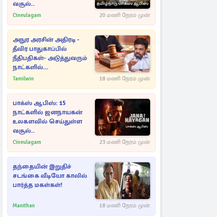
வசூல்..
Cineulagam
20 மணி நேரம் முன்
அநுர அரசின் அதிரடி -
தீவிர பாதுகாப்பில்
நீதிபதிகள்- அடுத்துவரும்
நாட்களில்
அம்பலமாகவுள்ள ரகசியம்
Tamilwin
18 மணி நேரம் முன்
பாக்ஸ் ஆபிஸ்: 15
நாட்களில் ஜனநாயகன்
உலகளவில் செய்துள்ள
வசூல்..
Cineulagam
23 மணி நேரம் முன்
தந்தையின் இறுதிச்
சடங்கை வீடியோ காலில்
பார்த்த மகள்கள்!
Manithan
18 மணி நேரம் முன்