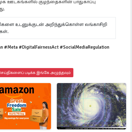
 சமூக ஊடகங்களில் குழந்தைகளின் பாதுகாப்பு
றது.
ய்திகளை உடனுக்குடன் அறிந்துக்கொள்ள லங்காசிறி
கள்.
n #Meta #DigitalFairnessAct #SocialMediaRegulation
ெய்திகளைப் படிக்க இங்கே அழுத்தவும்