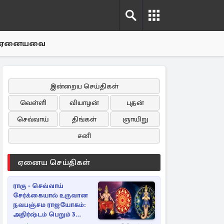
ஏனையவை
இன்றைய செய்திகள்
வெள்ளி
வியாழன்
புதன்
செவ்வாய்
திங்கள்
ஞாயிறு
சனி
ஏனைய செய்திகள்
ராகு - செவ்வாய்
சேர்க்கையால் உருவான
நவபஞ்சம ராஜயோகம்:
அதிர்ஷ்டம் பெறும் 3