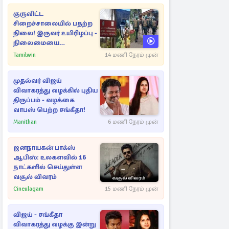
குருவிட்ட
சிறைச்சாலையில் பதற்ற
நிலை! இருவர் உயிரிழப்பு -
நிலைமையை
கட்டுப்படுத்த பொலிஸார்
Tamilwin
14 மணி நேரம் முன்
கண்ணீர்புகை பிரயோகம்
முதல்வர் விஜய்
விவாகரத்து வழக்கில் புதிய
திருப்பம் - வழக்கை
வாபஸ் பெற்ற சங்கீதா!
Manithan
6 மணி நேரம் முன்
ஜனநாயகன் பாக்ஸ்
ஆபிஸ்: உலகளவில் 16
நாட்களில் செய்துள்ள
வசூல் விவரம்
Cineulagam
15 மணி நேரம் முன்
விஜய் - சங்கீதா
விவாகரத்து வழக்கு இன்று