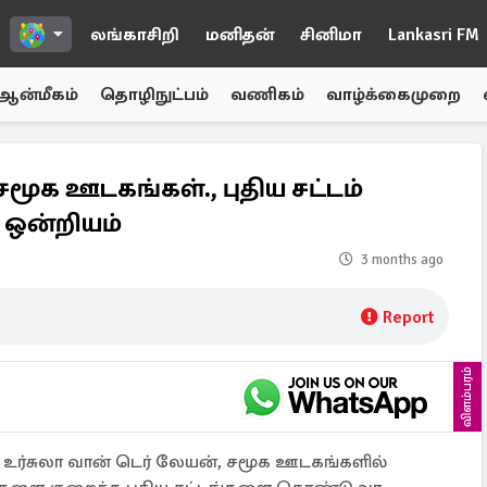
லங்காசிறி
மனிதன்
சினிமா
Lankasri FM
ஆன்மீகம்
தொழிநுட்பம்
வணிகம்
வாழ்க்கைமுறை
மூக ஊடகங்கள்., புதிய சட்டம்
ஒன்றியம்
3 months ago
Report
விளம்பரம்
 உர்சுலா வான் டெர் லேயன், சமூக ஊடகங்களில்