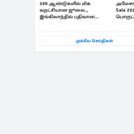
190 ஆண்டுகளில் மிக
அமேசான
வறட்சியான ஜூலை.,
Sale 20
இங்கிலாந்தில் பதிவான
பொருட்க
வானிலை சாதனை
தள்ளுப
முக்கிய செய்திகள்