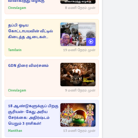
விவாகரத்து வழக்கு
Cineulagam
8 மணி நேரம் முன்
தப்பி ஓடிய
கோட்டாபயவின் வீட்டில்
கிடைத்த ஆடைகள்..
Tamilwin
19 மணி நேரம் முன்
GDN திரை விமர்சனம்
Cineulagam
9 மணி நேரம் முன்
18 ஆண்டுகளுக்குப் பிறகு
சூரியன்- கேது அரிய
சேர்க்கை: அதிர்ஷ்டம்
பெறும் 3 ராசிகள்!
Manithan
13 மணி நேரம் முன்