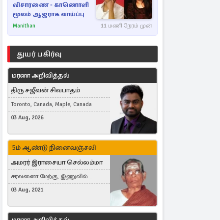
விசாரணை - காணொளி
மூலம் ஆஜராக வாய்ப்பு
Manithan
11 மணி நேரம் முன்
துயர் பகிர்வு
மரண அறிவித்தல்
திரு சஜீவன் சிவபாதம்
Toronto, Canada, Maple, Canada
03 Aug, 2026
5ம் ஆண்டு நினைவஞ்சலி
அமரர் இராசையா செல்லம்மா
சரவணை மேற்கு, இணுவில்
கிழக்கு
03 Aug, 2021
மரண அறிவித்தல்