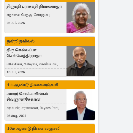
திருமதி பராசக்தி நிர்மலராஜா
ஏழாலை மேற்கு, கொழும்பு,
தங்காலை, London, United Kingdom
02 Jul, 2026
நன்றி நவிலல்
திரு செல்லப்பா
செல்வேந்திரராஜா
மலேசியா, Malaysia, மானிப்பாய்,
Duisburg, Germany, London, United
10 Jul, 2026
Kingdom
1ம் ஆண்டு நினைவஞ்சலி
அமரர் சொக்கலிங்கம்
சிவஞானசேகரன்
கரம்பன், சரவணை, Raynes Park,
London, United Kingdom
08 Aug, 2025
10ம் ஆண்டு நினைவஞ்சலி