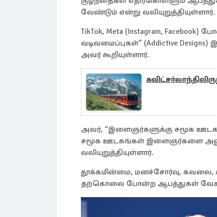
குழந்தைகள் எதிர்கொள்ளும் ஆபத்த
வேண்டும் என்று வலியுறுத்தியுள்ளார்.
TikTok, Meta (Instagram, Facebook) 
வடிவமைப்புகள்” (Addictive Designs
அவர் கூறியுள்ளார்.
சுவிட்சர்லாந்திலி
அவர், “இளைஞர்களுக்கு சமூக ஊட
சமூக ஊடகங்கள் இளைஞர்களை அணு
வலியுறுத்தியுள்ளார்.
தூக்கமின்மை, மனச்சோர்வு, கவலை, சுய
தற்கொலை போன்ற ஆபத்துகள் வேகமாக