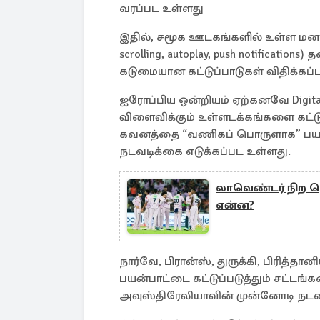
வரப்பட உள்ளது
இதில், சமூக ஊடகங்களில் உள்ள மனதை
scrolling, autoplay, push notifications
கடுமையான கட்டுப்பாடுகள் விதிக்கப்பட
ஐரோப்பிய ஒன்றியம் ஏற்கனவே Digital S
விளைவிக்கும் உள்ளடக்கங்களை கட்டுப
கவனத்தை “வணிகப் பொருளாக” பயன்
நடவடிக்கை எடுக்கப்பட உள்ளது.
லாவெண்டர் நிற ஜ
என்ன?
நார்வே, பிரான்ஸ், துருக்கி, பிரி
பயன்பாட்டை கட்டுப்படுத்தும் சட்டங
அவுஸ்திரேலியாவின் முன்னோடி நடவ