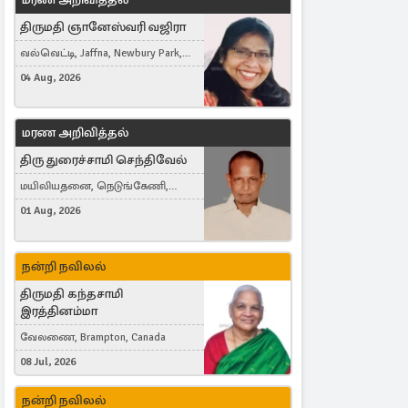
திருமதி ஞானேஸ்வரி வஜிரா
வல்வெட்டி, Jaffna, Newbury Park,
United Kingdom
04 Aug, 2026
மரண அறிவித்தல்
திரு துரைச்சாமி செந்திவேல்
மயிலியதனை, நெடுங்கேணி,
கம்பர்மலை
01 Aug, 2026
நன்றி நவிலல்
திருமதி கந்தசாமி
இரத்தினம்மா
வேலணை, Brampton, Canada
08 Jul, 2026
நன்றி நவிலல்