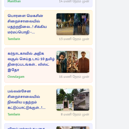
ராசிகள்!
Manithan
14 மணி நேரம் முன்
பொரளை மெகசின்
சிறைச்சாலையில்
பதற்றநிலை..! சிக்கிய
மர்மப்பொதி -
பின்னணியில் வெளியான
Tamilwin
13 மணி நேரம் முன்
காரணம்
கர்நாடகாவில் அதிக
வசூல் செய்த டாப் 10 தமிழ்
திரைப்படங்கள்.. லிஸ்ட்
இதோ
Cineulagam
16 மணி நேரம் முன்
பல்லன்சேன
சிறைச்சாலையில்
நிலவிய பதற்றம்
கட்டுப்பாட்டுக்குள்..!
அதிரடியாக களமிறங்கிய
Tamilwin
8 மணி நேரம் முன்
அதிகாரிகள்