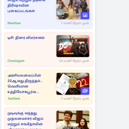
விஜய் மற்றும் நடிகை
திரிஷாவின்
புகைப்படங்கள்
Manithan
7 மணி நேரம் முன்
டிசி: திரை விமர்சனம்
Cineulagam
10 மணி நேரம் முன்
அரசியலமைப்பின்
22ஆவது திருத்தம்..
வெளியான
உத்தியோகபூர்வ
அறிவிப்பு!
Tamilwin
7 மணி நேரம் முன்
முடிவுக்கு வந்தது
முதலமைச்சர் விஜய்
மற்றும் சங்கீதாவின்