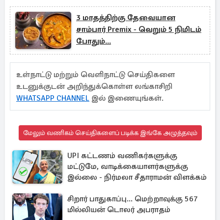
3 மாதத்திற்கு தேவையான
சாம்பார் Premix - வெறும் 5 நிமிடம்
போதும்...
உள்நாட்டு மற்றும் வெளிநாட்டு செய்திகளை
உடனுக்குடன் அறிந்துக்கொள்ள லங்காசிறி
WHATSAPP CHANNEL
இல் இணையுங்கள்.
மேலும் வணிகம் செய்திகளைப் படிக்க இங்கே அழுத்தவும்
UPI கட்டணம் வணிகர்களுக்கு
மட்டுமே, வாடிக்கையாளர்களுக்கு
இல்லை - நிர்மலா சீதாராமன் விளக்கம்
சிறார் பாதுகாப்பு... மெற்றாவுக்கு 567
மில்லியன் டொலர் அபராதம்