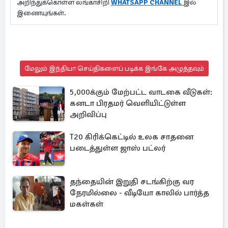
அறிந்துக்கொள்ள லங்காசிறி
WHATSAPP CHANNEL
இல்
இணையுங்கள்.
மேலும் இந்தியா செய்திகளைப் படிக்க இங்கே அழுத்தவும்
5,000க்கும் மேற்பட்ட வாடகை வீடுகள்:
கனடா பிரதமர் வெளியிட்டுள்ள
அறிவிப்பு
T20 கிரிக்கெட்டில் உலக சாதனை
படைத்துள்ள ஜாஸ் பட்லர்
தந்தையின் இறுதி சடங்கிற்கு வர
நேரமில்லை - வீடியோ காலில் பார்த்த
மகள்கள்