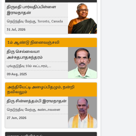
திருமதி பார்வதிப்பிள்ளை
இராமநாதன்
நெடுந்தீவு மேற்கு, Toronto, Canada
31 Jul, 2026
1ம் ஆண்டு நினைவஞ்சலி
திரு செல்லையா
அச்சுதபாதசுந்தரம்
புங்குடுதீவு 10ம் வட்டாரம்,
கொள்ளுப்பிட்டி
09 Aug, 2025
அந்தியேட்டி அழைப்பிதழும், நன்றி
நவிலலும்
திரு சின்னத்தம்பி இராமநாதன்
நெடுந்தீவு மேற்கு, கண்டாவளை
27 Jun, 2026