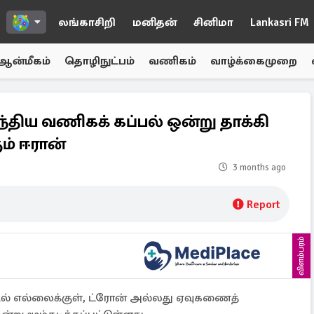
லங்காசிறி
மனிதன்
சினிமா
Lankasri FM
ஆன்மீகம்
தொழிநுட்பம்
வணிகம்
வாழ்க்கைமுறை
திய வணிகக் கப்பல் ஒன்று தாக்கி
ும் ஈரான்
3 months ago
Report
விளம்பரம்
ல் எல்லைக்குள், ட்ரோன் அல்லது ஏவுகணைத்