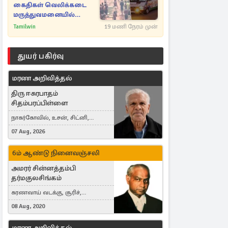
கைதிகள் வெலிக்கடை
மருத்துவமனையில்
அனுமதி
Tamilwin
19 மணி நேரம் முன்
துயர் பகிர்வு
மரண அறிவித்தல்
திரு ஈசுரபாதம்
சிதம்பரப்பிள்ளை
நாகர்கோவில், உசன், சிட்னி,
Australia
07 Aug, 2026
6ம் ஆண்டு நினைவஞ்சலி
அமரர் சின்னத்தம்பி
தர்மகுலசிங்கம்
கரணவாய் வடக்கு, சூரிச்,
Switzerland
08 Aug, 2020
மரண அறிவித்தல்