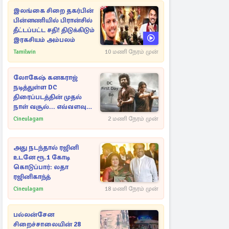
இலங்கை சிறை தகர்பின்
பின்னணியில் பிரான்சில்
தீட்டப்பட்ட சதி! திடுக்கிடும்
இரகசியம் அம்பலம்
Tamilwin
10 மணி நேரம் முன்
லோகேஷ் கனகராஜ்
நடித்துள்ள DC
திரைப்படத்தின் முதல்
நாள் வசூல்... எவ்வளவு
தெரியுமா?
Cineulagam
2 மணி நேரம் முன்
அது நடந்தால் ரஜினி
உடனே ரூ.1 கோடி
கொடுப்பார்: லதா
ரஜினிகாந்த்
Cineulagam
18 மணி நேரம் முன்
பல்லன்சேன
சிறைச்சாலையின் 28