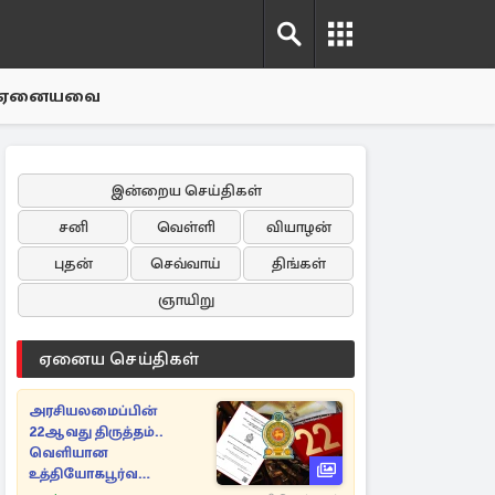
ஏனையவை
இன்றைய செய்திகள்
சனி
வெள்ளி
வியாழன்
புதன்
செவ்வாய்
திங்கள்
ஞாயிறு
ஏனைய செய்திகள்
அரசியலமைப்பின்
22ஆவது திருத்தம்..
வெளியான
உத்தியோகபூர்வ