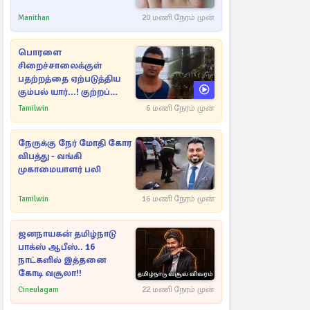
Manithan
20 மணி நேரம் முன்
பொரளை
சிறைச்சாலைக்குள்
பதற்றத்தை ஏற்படுத்திய
கும்பல் யார்...! குற்றப்
பின்னணி தொடர்பில்
Tamilwin
6 மணி நேரம் முன்
அதிர்ச்சித் தகவல்கள்
நேருக்கு நேர் மோதி கோர
விபத்து - வங்கி
முகாமையாளர் பலி
Tamilwin
16 மணி நேரம் முன்
ஜனநாயகன் தமிழ்நாடு
பாக்ஸ் ஆபீஸ்.. 16
நாட்களில் இத்தனை
கோடி வசூலா!!
Cineulagam
22 மணி நேரம் முன்