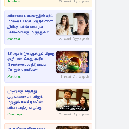
அறிவிப்பு!
Tamilwin
22 மணி நேரம் முன்
விமானப் பயணத்தில் ஷீட்
மாஸ்க் பயன்படுத்தலாமா?
திரிஷாவின் வைரல்
செல்ஃபிக்கு மருத்துவர்
விளக்கம்
Manithan
22 மணி நேரம் முன்
18 ஆண்டுகளுக்குப் பிறகு
சூரியன்- கேது அரிய
சேர்க்கை: அதிர்ஷ்டம்
பெறும் 3 ராசிகள்!
Manithan
5 மணி நேரம் முன்
முடிவுக்கு வந்தது
முதலமைச்சர் விஜய்
மற்றும் சங்கீதாவின்
விவாகரத்து வழக்கு
Cineulagam
23 மணி நேரம் முன்