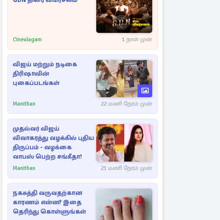
GDN திரை விமர்சனம்
Cineulagam
1 நாள் முன்
விஜய் மற்றும் நடிகை
திரிஷாவின்
புகைப்படங்கள்
Manithan
22 மணி நேரம் முன்
முதல்வர் விஜய்
விவாகரத்து வழக்கில் புதிய
திருப்பம் - வழக்கை
வாபஸ் பெற்ற சங்கீதா!
Manithan
21 மணி நேரம் முன்
நகசுத்தி வருவதற்கான
காரணம் என்ன? இதை
தெரிந்து கொள்ளுங்கள்