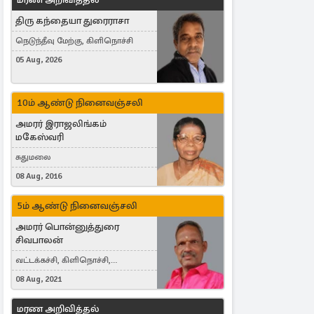
திரு கந்தையா துரைராசா
நெடுந்தீவு மேற்கு, கிளிநொச்சி
05 Aug, 2026
10ம் ஆண்டு நினைவஞ்சலி
அமரர் இராஜலிங்கம்
மகேஸ்வரி
சுதுமலை
08 Aug, 2016
5ம் ஆண்டு நினைவஞ்சலி
அமரர் பொன்னுத்துரை
சிவபாலன்
வட்டக்கச்சி, கிளிநொச்சி,
வட்டக்கச்சி இராமநாதபுரம்
08 Aug, 2021
மரண அறிவித்தல்