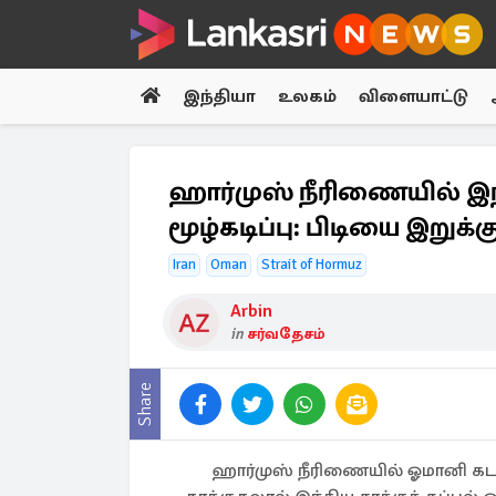
இந்தியா
உலகம்
விளையாட்டு
ஹார்முஸ் நீரிணையில் இந்
மூழ்கடிப்பு: பிடியை இறுக்க
Iran
Oman
Strait of Hormuz
Arbin
in
சர்வதேசம்
Share
ஹார்முஸ் நீரிணையில் ஓமானி கட