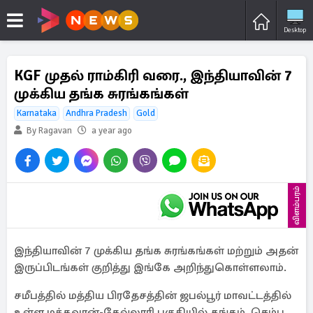
Desktop
KGF முதல் ராம்கிரி வரை., இந்தியாவின் 7
முக்கிய தங்க சுரங்கங்கள்
Karnataka
Andhra Pradesh
Gold
By Ragavan
a year ago
விளம்பரம்
இந்தியாவின் 7 முக்கிய தங்க சுரங்கங்கள் மற்றும் அதன்
இருப்பிடங்கள் குறித்து இங்கே அறிந்துகொள்ளலாம்.
சமீபத்தில் மத்திய பிரதேசத்தின் ஜபல்பூர் மாவட்டத்தில்
உள்ள மக்கவான்-கேவ்லாரி பகுதியில் தங்கம், செம்பு