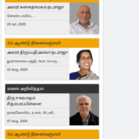
அமரர் கனகநாயகம் நடராஜா
கோண்டாவில்,
புன்னாலைக்கட்டுவன், சவுதி
20 Jul, 2025
அரேபியா, Saudi Arabia, ஜேர்மனி,
Germany, Brampton, Canada
6ம் ஆண்டு நினைவஞ்சலி
அமரர் திருப்பதிஅம்மா நடராஜா
துன்னாலை மத்தி, New Jersey,
United States, Toronto, Canada
15 Aug, 2020
மரண அறிவித்தல்
திரு ஈசுரபாதம்
சிதம்பரப்பிள்ளை
நாகர்கோவில், உசன், சிட்னி,
Australia
07 Aug, 2026
6ம் ஆண்டு நினைவஞ்சலி