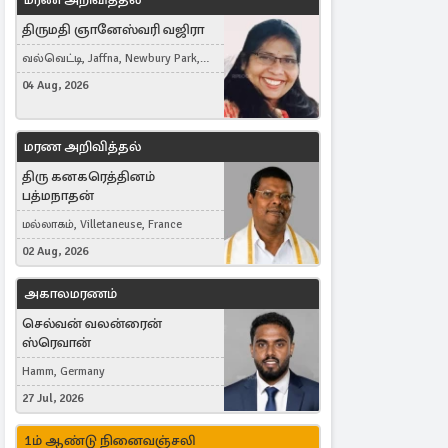
திருமதி ஞானேஸ்வரி வஜிரா
வல்வெட்டி, Jaffna, Newbury Park,
United Kingdom
04 Aug, 2026
மரண அறிவித்தல்
திரு கனகரெத்தினம்
பத்மநாதன்
மல்லாகம், Villetaneuse, France
02 Aug, 2026
அகாலமரணம்
செல்வன் வலன்ரைன்
ஸ்ரெவான்
Hamm, Germany
27 Jul, 2026
1ம் ஆண்டு நினைவஞ்சலி