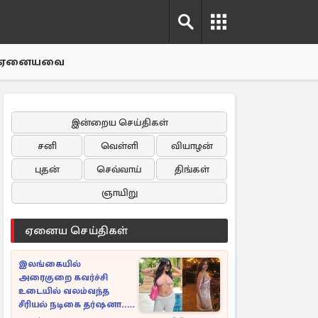
ஏனையவை
இன்றைய செய்திகள்
சனி
வெள்ளி
வியாழன்
புதன்
செவ்வாய்
திங்கள்
ஞாயிறு
ஏனைய செய்திகள்
இலங்கையில்
அரைகுறை கவர்ச்சி
உடையில் வலம்வந்த
சீரியல் நடிகை தர்ஷனா...