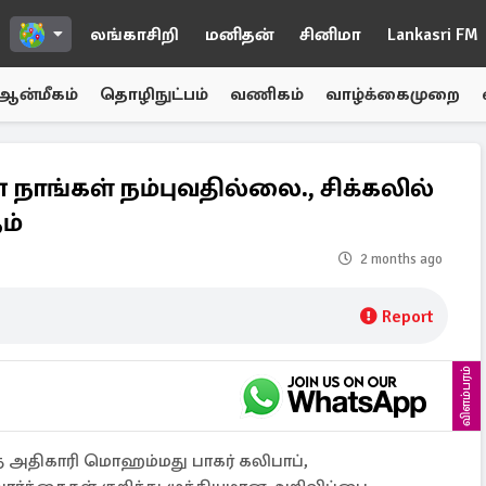
லங்காசிறி
மனிதன்
சினிமா
Lankasri FM
ஆன்மீகம்
தொழிநுட்பம்
வணிகம்
வாழ்க்கைமுறை
 நாங்கள் நம்புவதில்லை., சிக்கலில்
ம்
2 months ago
Report
விளம்பரம்
 அதிகாரி மொஹம்மது பாகர் கலிபாப்,