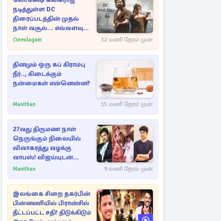
லோகேஷ் கனகராஜ்
நடித்துள்ள DC
திரைப்படத்தின் முதல்
நாள் வசூல்... எவ்வளவு
தெரியுமா?
Cineulagam
12 மணி நேரம் முன்
தினமும் ஒரு கப் கிராம்பு
நீர்.., கிடைக்கும்
நன்மைகள் என்னென்ன?
Manithan
15 மணி நேரம் முன்
27வது திருமண நாள்
நெருங்கும் நிலையில்
விவாகரத்து வழக்கு
வாபஸ்! விஜய்யுடன்
மீண்டும் இணைவாரா?
Manithan
9 மணி நேரம் முன்
இலங்கை சிறை தகர்பின்
பின்னணியில் பிரான்சில்
தீட்டப்பட்ட சதி! திடுக்கிடும்