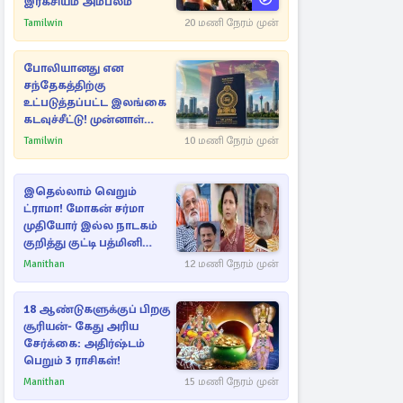
இரகசியம் அம்பலம்
Tamilwin
20 மணி நேரம் முன்
போலியானது என
சந்தேகத்திற்கு
உட்படுத்தப்பட்ட இலங்கை
கடவுச்சீட்டு! முன்னாள்
எம்.பிக்கு
Tamilwin
10 மணி நேரம் முன்
பிரித்தானியாவில் ஏற்பட்ட
சிக்கல்
இதெல்லாம் வெறும்
ட்ராமா! மோகன் சர்மா
முதியோர் இல்ல நாடகம்
குறித்து குட்டி பத்மினி
பரபரப்பு பேட்டி
Manithan
12 மணி நேரம் முன்
18 ஆண்டுகளுக்குப் பிறகு
சூரியன்- கேது அரிய
சேர்க்கை: அதிர்ஷ்டம்
பெறும் 3 ராசிகள்!
Manithan
15 மணி நேரம் முன்