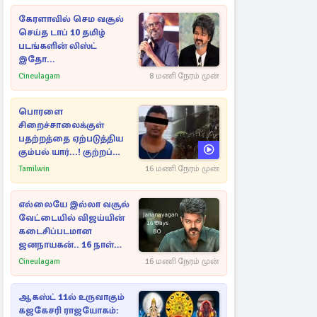
கேரளாவில் செம வசூல்
செய்த டாப் 10 தமிழ்
படங்களின் லிஸ்ட்
இதோ...
Cineulagam
8 மணி நேரம் முன்
பொரளை
சிறைச்சாலைக்குள்
பதற்றத்தை ஏற்படுத்திய
கும்பல் யார்...! குற்றப்
பின்னணி தொடர்பில்
Tamilwin
16 மணி நேரம் முன்
அதிர்ச்சித் தகவல்கள்
எல்லையே இல்லா வசூல்
வேட்டையில் விஜய்யின்
கடைசிப்படமான
ஜனநாயகன்.. 16 நாள்
பாக்ஸ் ஆபிஸ்
Cineulagam
16 மணி நேரம் முன்
ஆகஸ்ட் 11ல் உருவாகும்
கஜகேசரி ராஜயோகம்: