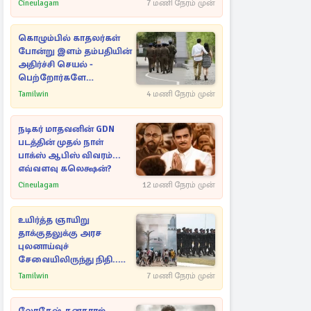
அவரே வெளியிட்ட
Cineulagam
7 மணி நேரம் முன்
வீடியோ
கொழும்பில் காதலர்கள்
போன்று இளம் தம்பதியின்
அதிர்ச்சி செயல் -
பெற்றோர்களே
எச்சரிக்கை
Tamilwin
4 மணி நேரம் முன்
நடிகர் மாதவனின் GDN
படத்தின் முதல் நாள்
பாக்ஸ் ஆபிஸ் விவரம்...
எவ்வளவு கலெக்ஷன்?
Cineulagam
12 மணி நேரம் முன்
உயிர்த்த ஞாயிறு
தாக்குதலுக்கு அரச
புலனாய்வுச்
சேவையிலிருந்து நிதி..
வெளியான அதிர்ச்சி
Tamilwin
7 மணி நேரம் முன்
தகவல்!