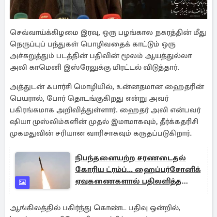
செவ்வாய்க்கிழமை இரவு, ஒரு பழங்கால நகரத்தின் மீது
நெருப்புப் பந்துகள் பொழிவதைக் காட்டும் ஒரு
அச்சுறுத்தும் படத்தின் பதிவின் மூலம் ஆயத்துல்லா
அலி காமெனி இஸ்ரேலுக்கு மிரட்டல் விடுத்தார்.
அத்துடன் ஃபார்சி மொழியில், உன்னதமான ஹைதரின்
பெயரால், போர் தொடங்குகிறது என்று அவர்
பகிரங்கமாக அறிவித்துள்ளார். ஹைதர் அலி என்பவர்
ஷியா முஸ்லிம்களின் முதல் இமாமாகவும், தீர்க்கதரிசி
முகமதுவின் சரியான வாரிசாகவும் கருதப்படுகிறார்.
நிபந்தனையற்ற சரணடைதல்
கோரிய ட்ரம்ப்... ஹைப்பர்சோனிக்
ஏவுகணைகளால் பதிலளித்த
ஈரான்
ஆங்கிலத்தில் பகிர்ந்து கொண்ட பதிவு ஒன்றில்,