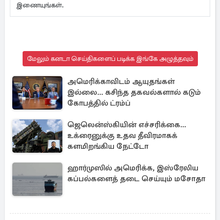
இணையுங்கள்.
மேலும் கனடா செய்திகளைப் படிக்க இங்கே அழுத்தவும்
அமெரிக்காவிடம் ஆயுதங்கள்
இல்லை... கசிந்த தகவல்களால் கடும்
கோபத்தில் ட்ரம்ப்
ஜெலென்ஸ்கியின் எச்சரிக்கை...
உக்ரைனுக்கு உதவ தீவிரமாகக்
களமிறங்கிய நேட்டோ
ஹார்முஸில் அமெரிக்க, இஸ்ரேலிய
கப்பல்களைத் தடை செய்யும் மசோதா