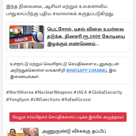
இந்த நிலைமை, ஆசியா மற்றும் உலகளாவிய
பாதுகாப்பிற்கு புதிய சவாலாகக் கருதப்படுகிறது.
பெட்ரோல், டீசல் விலை உயர்வை
தடுக்க, தினசரி ரூ.1600 கோடியை
இழக்கும் எண்ணெய்
நிறுவனங்கள்
உள்நாட்டு மற்றும் வெளிநாட்டு செய்திகளை உடனுக்குடன்
அறிந்துக்கொள்ள லங்காசிறி
WHATSAPP CHANNEL
இல்
இணையுங்கள்.
#NorthKorea #NuclearWeapons #IAEA #GlobalSecurity
#Yongbyon #UNSanctions #RafaelGrossi
மேலும் சர்வதேசம் செய்திகளைப் படிக்க இங்கே அழுத்தவும்
அணுகுண்டு வீச்சுக்கு தப்பிப்