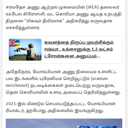
சர்வதேச அணு ஆற்றல் முகமையின் (IAEA) தலைவர்
ரஃபேல் கிரோஸ்சி, வட கொரியா அணு ஆயுத உற்பத்தி
திறனை “மிகவும் தீவிரமாக” அதிகரித்து வருவதாக
எச்சரித்துள்ளார்.
கவனத்தை திருப்ப முயற்சிக்கும்
ரஷ்யா., உக்ரைனுக்கு 1.2 லட்சம்
ட்ரோன்களை அனுப்பும்
பிரித்தானியா
அதேநேரம், யோங்பியான் அணு நிலையம் உள்ளிட்ட
பல இடங்களில் யுரேனியம் செறிவூட்டும் (uranium
enrichment) நடவடிக்கைகள் நடைபெற்று வருவதாக,
தென் கொரியாவின் உளவு அமைப்பு தெரிவித்துள்ளது.
2021-இல் மீண்டும் செயல்படுத்தப்பட்ட யோங்பியான்
ரியாக்டர், தற்போது அதிகளவில் இயங்குகிறது.