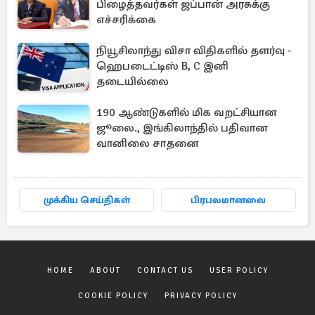
பிழைத்தவர்கள் ஜப்பான் அரசுக்கு
எச்சரிக்கை
நியூசிலாந்து விசா விதிகளில் தளர்வு -
ஹெபடைட்டிஸ் B, C இனி
தடையில்லை
190 ஆண்டுகளில் மிக வறட்சியான
ஜூலை., இங்கிலாந்தில் பதிவான
வானிலை சாதனை
முக்கிய செய்திகள்
பிரபலமானவை
HOME
ABOUT
CONTACT US
USER POLICY
COOKIE POLICY
PRIVACY POLICY