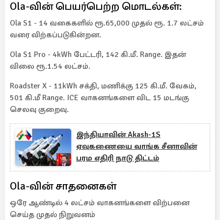
Ola-வின் பெயர்பெற்ற மொடல்கள்:
Ola S1 - 14 வகைகளில் ரூ.65,000 முதல் ரூ. 1.7 லட்சம்
வரை விற்கப்படுகின்றன.
Ola S1 Pro - 4kWh பேட்டரி, 142 கி.மீ. Range. இதன்
விலை ரூ.1.54 லட்சம்.
Roadster X - 11kWh சக்தி, மணிக்கு 125 கி.மீ. வேகம்,
501 கி.மீ Range. ICE வாகனங்களை விட 15 மடங்கு
செலவு குறைவு.
இந்தியாவின் Akash-1S
ஏவுகணையை வாங்க சீனாவின்
பரம எதிரி நாடு திட்டம்
Ola-வின் சாதனைகள்
ஒரே ஆண்டில் 4 லட்சம் வாகனங்களை விற்பனை
செய்த முதல் நிறுவனம்