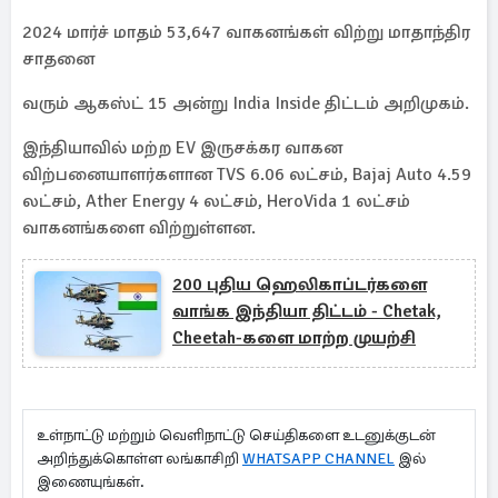
2024 மார்ச் மாதம் 53,647 வாகனங்கள் விற்று மாதாந்திர
சாதனை
வரும் ஆகஸ்ட் 15 அன்று India Inside திட்டம் அறிமுகம்.
இந்தியாவில் மற்ற EV இருசக்கர வாகன
விற்பனையாளர்களான TVS 6.06 லட்சம், Bajaj Auto 4.59
லட்சம், Ather Energy 4 லட்சம், HeroVida 1 லட்சம்
வாகனங்களை விற்றுள்ளன.
200 புதிய ஹெலிகாப்டர்களை
வாங்க இந்தியா திட்டம் - Chetak,
Cheetah-களை மாற்ற முயற்சி
உள்நாட்டு மற்றும் வெளிநாட்டு செய்திகளை உடனுக்குடன்
அறிந்துக்கொள்ள லங்காசிறி
WHATSAPP CHANNEL
இல்
இணையுங்கள்.