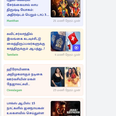
புதன்–சுக்கிரன்
சேர்க்கையால் லாப
திருஷ்டி யோகம்:
அதிர்ஷ்டம் பெறும் டாப் 3
ராசிகள்!
Manithan
21 மணி நேரம் முன்
சுவிட்சர்லாந்தில்
இலங்கை கடவுச்சீட்டு
வைத்திருப்பவர்களுக்கு
காத்திருக்கும் ஆபத்து..!
Tamilwin
4 மணி நேரம் முன்
ஹீரோயினாக
அறிமுகமாகும் நடிகை
ஊர்வசியின் மகள்
தேஜாலட்சுமி..
Cineulagam
23 மணி நேரம் முன்
பாக்ஸ் ஆபிஸ்: 15
நாட்களில் ஜனநாயகன்
உலகளவில் செய்துள்ள