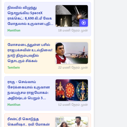
நிலவில் விழுந்து
நொறுங்கிய SpaceX
ராக்கெட்: 8,690 கி.மீ வேக
மோதலால் உருவான புதிய
பள்ளம்!
Manithan
18 மணி நேரம் முன்
மோசமடைந்துள்ள பசில்
ராஜபக்சவின் உடல்நிலை!
நாடு திரும்புவதில்
தொடரும் சிக்கல்
Tamilwin
22 மணி நேரம் முன்
ராகு - செவ்வாய்
சேர்க்கையால் உருவான
நவபஞ்சம ராஜயோகம்:
அதிர்ஷ்டம் பெறும் 3
ராசிகள்!
Manithan
12 மணி நேரம் முன்
ரீஎன்ட்ரி கொடுத்த
கெனிஷா.. ரவி மோகன்