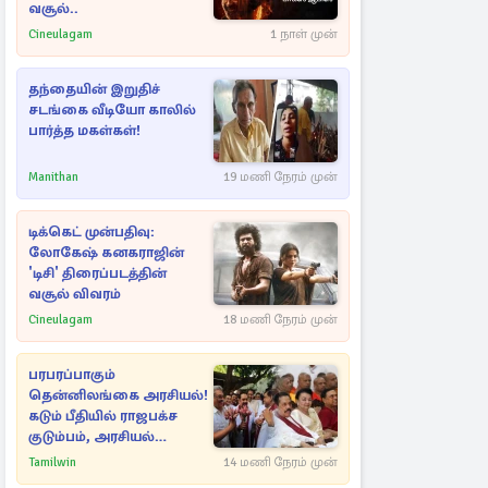
வசூல்..
Cineulagam
1 நாள் முன்
தந்தையின் இறுதிச்
சடங்கை வீடியோ காலில்
பார்த்த மகள்கள்!
Manithan
19 மணி நேரம் முன்
டிக்கெட் முன்பதிவு:
லோகேஷ் கனகராஜின்
'டிசி' திரைப்படத்தின்
வசூல் விவரம்
Cineulagam
18 மணி நேரம் முன்
பரபரப்பாகும்
தென்னிலங்கை அரசியல்!
கடும் பீதியில் ராஜபக்ச
குடும்பம், அரசியல்
நட்புகள்
Tamilwin
14 மணி நேரம் முன்