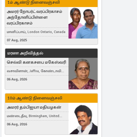
1ம் ஆண்டு நினைவஞ்சலி
அமரர் றோபர்ட் வரப்பிரகாசம்
அந்தோனிப்பிள்ளை
வரப்பிரகாசம்
மானிப்பாய், London Ontario, Canada
07 Aug, 2025
மரண அறிவித்தல்
செல்வி கனகசபை மகேஸ்வரி
வசாவிளான், Jaffna, கோண்டாவில்
கிழக்கு
06 Aug, 2026
10ம் ஆண்டு நினைவஞ்சலி
அமரர் தம்பிஐயா மதியழகன்
மண்டைதீவு, Birmingham, United
Kingdom
06 Aug, 2016