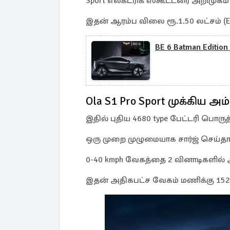
Sport எலக்ட்ரிக் ஸ்கூட்டரை அறிமுகம்
இதன் ஆரம்ப விலை ரூ.1.50 லட்சம் (E
BE 6 Batman Editi
Ola S1 Pro Sport முக்கிய அம
இதில் புதிய 4680 type பேட்டரி பொருத
ஒரு முறை முழுமையாக சார்ஜ் செய்தால
0-40 kmph வேகத்தை 2 வினாடிகளில
இதன் அதிகபட்ச வேகம் மணிக்கு 152 