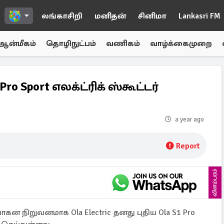
லங்காசிறி
மனிதன்
சினிமா
Lankasri FM
ஆன்மீகம்
தொழிநுட்பம்
வணிகம்
வாழ்க்கைமுறை
Pro Sport எலக்ட்ரிக் ஸ்கூட்டர்
a year ago
Report
விளம்பரம்
கன நிறுவனமாக Ola Electric தனது புதிய Ola S1 Pro