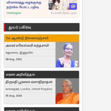
விவாகரத்து வழக்குக்கு
நடுவில் போட்ட பதிவு
Cineulagam
11 மணி நேரம் முன்
துயர் பகிர்வு
5ம் ஆண்டு நினைவஞ்சலி
அமரர் மகேஸ்வரி கந்தசாமி
சுதுமலை, இணுவில்
08 Aug, 2021
மரண அறிவித்தல்
திருமதி பூரணம் ஏனாதிநாதன்
காரைநகர், London, United Kingdom
05 Aug, 2026
மரண அறிவித்தல்