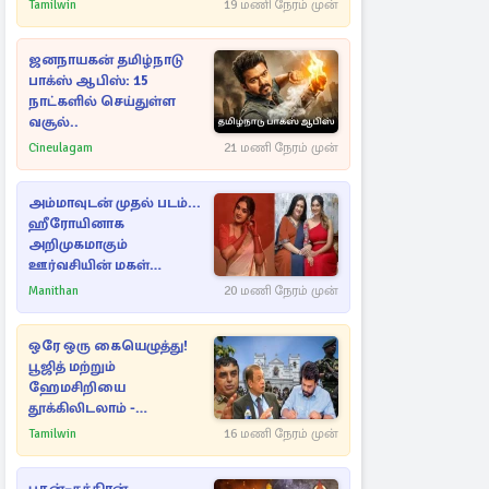
அம்பலமாகவுள்ள ரகசியம்
Tamilwin
19 மணி நேரம் முன்
ஜனநாயகன் தமிழ்நாடு
பாக்ஸ் ஆபிஸ்: 15
நாட்களில் செய்துள்ள
வசூல்..
Cineulagam
21 மணி நேரம் முன்
அம்மாவுடன் முதல் படம்...
ஹீரோயினாக
அறிமுகமாகும்
ஊர்வசியின் மகள்
தேஜலட்சுமி!
Manithan
20 மணி நேரம் முன்
ஒரே ஒரு கையெழுத்து!
பூஜித் மற்றும்
ஹேமசிறியை
தூக்கிலிடலாம் -
அநுரவுக்குச் சென்ற
Tamilwin
16 மணி நேரம் முன்
அறிவுரை..