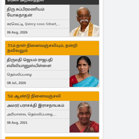
திரு சுப்பிரமணியம்
யோகநாதன்
கரவெட்டி, Quincy-sous-Sénart,
France
06 Aug, 2026
31ம் நாள் நினைவஞ்சலியும், நன்றி
நவிலலும்
திருமதி ஜெயம் ராஜபதி
எமிலியானுஸ்பிள்ளை
தெல்லிப்பழை
08 Jul, 2026
5ம் ஆண்டு நினைவஞ்சலி
அமரர் பராசக்தி இராசநாயகம்
அரியாலை, தெல்லிப்பழை,
Montreal, Canada
06 Aug, 2021