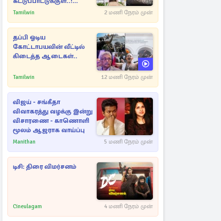
கட்டுப்பாட்டுக்குள்..!
அதிரடியாக களமிறங்கிய
Tamilwin
2 மணி நேரம் முன்
அதிகாரிகள்
தப்பி ஓடிய
கோட்டாபயவின் வீட்டில்
கிடைத்த ஆடைகள்..
Tamilwin
12 மணி நேரம் முன்
விஜய் - சங்கீதா
விவாகரத்து வழக்கு இன்று
விசாரணை - காணொளி
மூலம் ஆஜராக வாய்ப்பு
Manithan
5 மணி நேரம் முன்
டிசி: திரை விமர்சனம்
Cineulagam
4 மணி நேரம் முன்