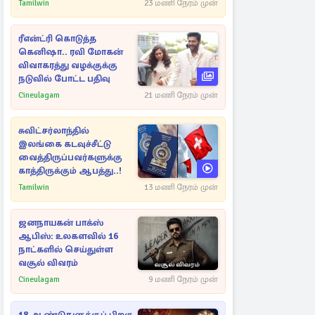
நட்புகள்
Tamilwin
23 மணி நேரம் முன்
ரீஎன்ட்ரி கொடுத்த
கெனிஷா.. ரவி மோகன்
விவாகரத்து வழக்குக்கு
நடுவில் போட்ட பதிவு
Cineulagam
21 மணி நேரம் முன்
சுவிட்சர்லாந்தில்
இலங்கை கடவுச்சீட்டு
வைத்திருப்பவர்களுக்கு
காத்திருக்கும் ஆபத்து..!
Tamilwin
13 மணி நேரம் முன்
ஜனநாயகன் பாக்ஸ்
ஆபிஸ்: உலகளவில் 16
நாட்களில் செய்துள்ள
வசூல் விவரம்
Cineulagam
9 மணி நேரம் முன்