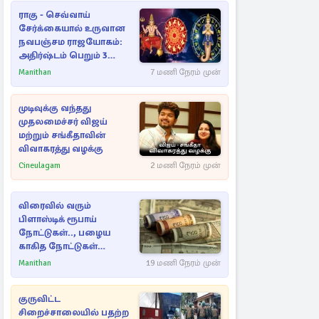
ராகு - செவ்வாய்
சேர்க்கையால் உருவான
நவபஞ்சம ராஜயோகம்:
அதிர்ஷ்டம் பெறும் 3
ராசிகள்!
Manithan
7 மணி நேரம் முன்
முடிவுக்கு வந்தது
முதலமைச்சர் விஜய்
மற்றும் சங்கீதாவின்
விவாகரத்து வழக்கு
Cineulagam
2 மணி நேரம் முன்
விரைவில் வரும்
பிளாஸ்டிக் ரூபாய்
நோட்டுகள்.., பழைய
காகித நோட்டுகள்
செல்லுமா?
Manithan
19 மணி நேரம் முன்
குருவிட்ட
சிறைச்சாலையில் பதற்ற