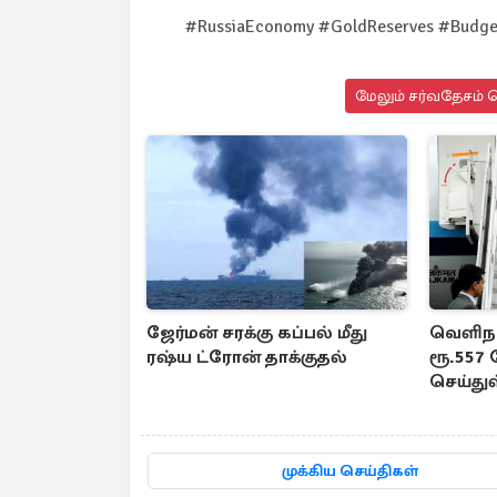
#RussiaEconomy #GoldReserves #Budget
மேலும் சர்வதேசம் ச
ஜேர்மன் சரக்கு கப்பல் மீது
வெளிநா
ரஷ்ய ட்ரோன் தாக்குதல்
ரூ.557
செய்து
முக்கிய செய்திகள்