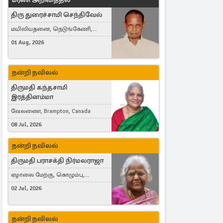
திரு துரைச்சாமி செந்திவேல்
மயிலியதனை, நெடுங்கேணி,
கம்பர்மலை
01 Aug, 2026
நன்றி நவிலல்
திருமதி கந்தசாமி
இரத்தினம்மா
வேலணை, Brampton, Canada
08 Jul, 2026
நன்றி நவிலல்
திருமதி பராசக்தி நிர்மலராஜா
ஏழாலை மேற்கு, கொழும்பு,
தங்காலை, London, United Kingdom
02 Jul, 2026
நன்றி நவிலல்