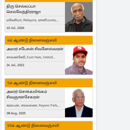
திரு செல்லப்பா
செல்வேந்திரராஜா
மலேசியா, Malaysia, மானிப்பாய்,
Duisburg, Germany, London, United
10 Jul, 2026
Kingdom
4ம் ஆண்டு நினைவஞ்சலி
அமரர் சபேசன் சிவனேஸ்வரன்
சாவகச்சேரி, East Ham, United
Kingdom
24 Jul, 2022
1ம் ஆண்டு நினைவஞ்சலி
அமரர் சொக்கலிங்கம்
சிவஞானசேகரன்
கரம்பன், சரவணை, Raynes Park,
London, United Kingdom
08 Aug, 2025
10ம் ஆண்டு நினைவஞ்சலி