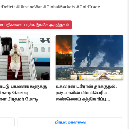
Deficit #UkraineWar #GlobalMarkets #GoldTrade
ெய்திகளைப் படிக்க இங்கே அழுத்தவும்
ட்டு பயணங்களுக்கு
உக்ரைன் ட்ரோன் தாக்குதல்:
 கோடி செலவு
ரஷ்யாவின் மிகப்பெரிய
ள்ள பிரதமர் மோடி
எண்ணெய் சுத்திகரிப்பு
நிலையம் சேதம்
பிரபலமானவை