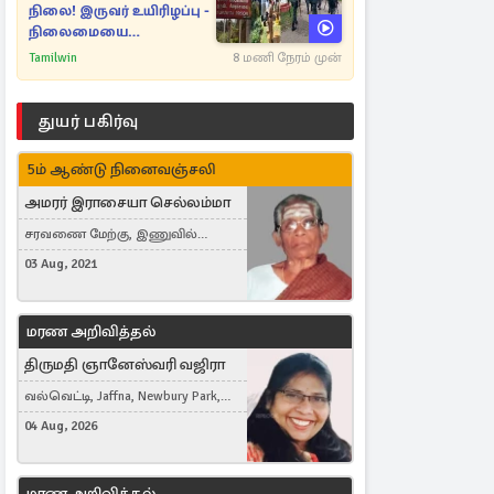
நிலை! இருவர் உயிரிழப்பு -
நிலைமையை
கட்டுப்படுத்த பொலிஸார்
Tamilwin
8 மணி நேரம் முன்
கண்ணீர்புகை பிரயோகம்
துயர் பகிர்வு
5ம் ஆண்டு நினைவஞ்சலி
அமரர் இராசையா செல்லம்மா
சரவணை மேற்கு, இணுவில்
கிழக்கு
03 Aug, 2021
மரண அறிவித்தல்
திருமதி ஞானேஸ்வரி வஜிரா
வல்வெட்டி, Jaffna, Newbury Park,
United Kingdom
04 Aug, 2026
மரண அறிவித்தல்