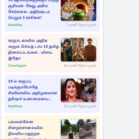
18 ஆண்டுகளுக்குப் பிறகு
சூரியன்- கேது அரிய
சேர்க்கை: அதிர்ஷ்டம்
பெறும் 3 ராசிகள்!
Manithan
7 மணி நேரம் முன்
கர்நாடகாவில் அதிக
வசூல் செய்த டாப் 10 தமிழ்
திரைப்படங்கள்.. லிஸ்ட்
இதோ
Cineulagam
10 மணி நேரம் முன்
10-ம் வகுப்பு
படிக்கும்போதே
சினிமாவில் அறிமுகமான
த்ரிஷா! உண்மையை
பகிர்ந்த இயக்குநர் பிரவீன்
Manithan
23 மணி நேரம் முன்
காந்தி
பல்லன்சேன
சிறைச்சாலையில்
நிலவிய பதற்றம்