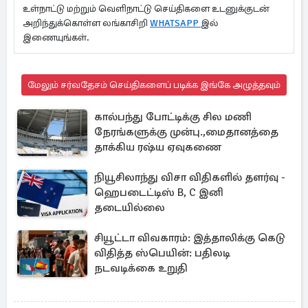
உள்நாட்டு மற்றும் வெளிநாட்டு செய்திகளை உடனுக்குடன்
அறிந்துக்கொள்ள லங்காசிறி
WHATSAPP
இல்
இணையுங்கள்.
மேலும் சர்வதேசம் செய்திகளைப் படிக்க இங்கே அழுத்தவும்
கால்பந்து போட்டிக்கு சில மணி
நேரங்களுக்கு முன்பு.,மைதானத்தை
தாக்கிய ரஷ்ய ஏவுகணை
நியூசிலாந்து விசா விதிகளில் தளர்வு -
ஹெபடைட்டிஸ் B, C இனி
தடையில்லை
சியூட்டா விவகாரம்: இத்தாலிக்கு கெடு
விதித்த ஸ்பெயின்: பதிலடி
நடவடிக்கை உறுதி