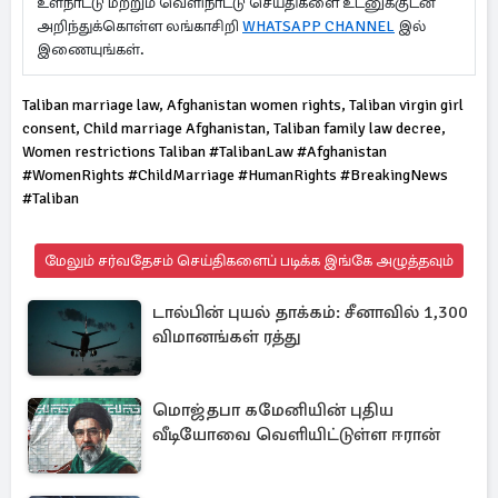
உள்நாட்டு மற்றும் வெளிநாட்டு செய்திகளை உடனுக்குடன்
அறிந்துக்கொள்ள லங்காசிறி
WHATSAPP CHANNEL
இல்
இணையுங்கள்.
Taliban marriage law, Afghanistan women rights, Taliban virgin girl
consent, Child marriage Afghanistan, Taliban family law decree,
Women restrictions Taliban #TalibanLaw #Afghanistan
#WomenRights #ChildMarriage #HumanRights #BreakingNews
#Taliban
மேலும் சர்வதேசம் செய்திகளைப் படிக்க இங்கே அழுத்தவும்
டால்பின் புயல் தாக்கம்: சீனாவில் 1,300
விமானங்கள் ரத்து
மொஜ்தபா கமேனியின் புதிய
வீடியோவை வெளியிட்டுள்ள ஈரான்