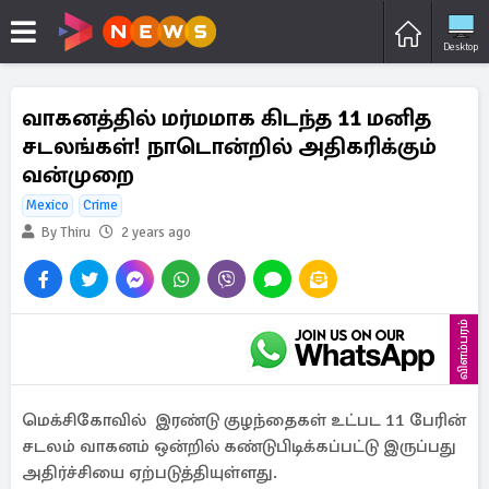
Desktop
வாகனத்தில் மர்மமாக கிடந்த 11 மனித
சடலங்கள்! நாடொன்றில் அதிகரிக்கும்
வன்முறை
Mexico
Crime
By Thiru
2 years ago
விளம்பரம்
மெக்சிகோவில் இரண்டு குழந்தைகள் உட்பட 11 பேரின்
சடலம் வாகனம் ஒன்றில் கண்டுபிடிக்கப்பட்டு இருப்பது
அதிர்ச்சியை ஏற்படுத்தியுள்ளது.