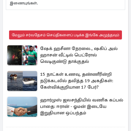
இணையுங்கள்.
மேலும் சர்வதேசம் செய்திகளைப் படிக்க இங்கே அழுத்தவும்
ஷேக் ஹசீனா நேரலை., ஷகிப் அல்
ஹாசன் வீட்டில் பெட்ரோல்
வெடிகுண்டு தாக்குதல்
15 நாட்கள் உணவு, தண்ணீரின்றி
நடுக்கடலில் தவித்த 19 அகதிகள்:
கேள்விக்குறியான 17 பேர்?
ஹார்முஸ் ஜலசந்தியில் வணிக கப்பல்
பாதை: ஈரான் - ஓமன் இடையே
இறுதியான ஒப்பந்தம்