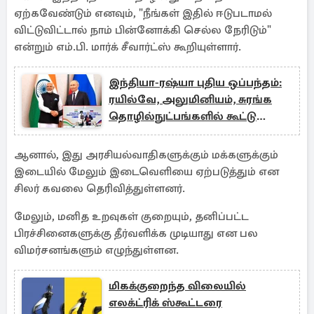
ஏற்கவேண்டும் எனவும், "நீங்கள் இதில் ஈடுபடாமல்
விட்டுவிட்டால் நாம் பின்னோக்கி செல்ல நேரிடும்"
என்றும் எம்.பி. மார்க் சீவார்ட்ஸ் கூறியுள்ளார்.
இந்தியா-ரஷ்யா புதிய ஒப்பந்தம்:
ரயில்வே, அலுமினியம், சுரங்க
தொழில்நுட்பங்களில் கூட்டு
முயற்சி
ஆனால், இது அரசியல்வாதிகளுக்கும் மக்களுக்கும்
இடையில் மேலும் இடைவெளியை ஏற்படுத்தும் என
சிலர் கவலை தெரிவித்துள்ளனர்.
மேலும், மனித உறவுகள் குறையும், தனிப்பட்ட
பிரச்சினைகளுக்கு தீர்வளிக்க முடியாது என பல
விமர்சனங்களும் எழுந்துள்ளன.
மிகக்குறைந்த விலையில்
எலக்ட்ரிக் ஸ்கூட்டரை