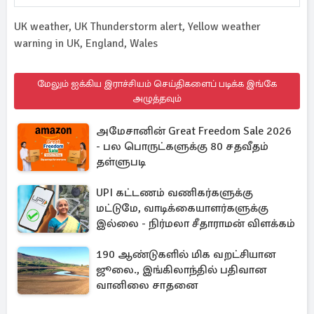
UK weather, UK Thunderstorm alert, Yellow weather
warning in UK, England, Wales
மேலும் ஐக்கிய இராச்சியம் செய்திகளைப் படிக்க இங்கே
அழுத்தவும்
அமேசானின் Great Freedom Sale 2026
- பல பொருட்களுக்கு 80 சதவீதம்
தள்ளுபடி
UPI கட்டணம் வணிகர்களுக்கு
மட்டுமே, வாடிக்கையாளர்களுக்கு
இல்லை - நிர்மலா சீதாராமன் விளக்கம்
190 ஆண்டுகளில் மிக வறட்சியான
ஜூலை., இங்கிலாந்தில் பதிவான
வானிலை சாதனை