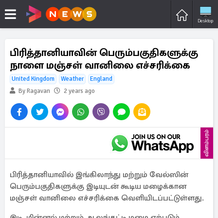
Desktop
பிரித்தானியாவின் பெரும்பகுதிகளுக்கு
நாளை மஞ்சள் வானிலை எச்சரிக்கை
United Kingdom
Weather
England
By Ragavan
2 years ago
விளம்பரம்
பிரித்தானியாவில் இங்கிலாந்து மற்றும் வேல்ஸின்
பெரும்பகுதிகளுக்கு இடியுடன் கூடிய மழைக்கான
மஞ்சள் வானிலை எச்சரிக்கை வெளியிடப்பட்டுள்ளது.
இடி, மின்னல் மற்றும் ஆலங்கட்டி மழை ஏற்படும்