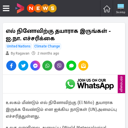
Desktop
எல் நினோவிற்கு தயாராக இருங்கள் -
ஐ.நா. எச்சரிக்கை
United Nations
Climate Change
By Ragavan
2 months ago
விளம்பரம்
உலகம் மீண்டும் எல் நினோவிற்கு (El Niño) தயாராக
இருக்க வேண்டும் என ஐக்கிய நாடுகள் (UN)அமைப்பு
எச்சரித்துள்ளது.
உலக வானிலை அமைப்பு (World Meteorological