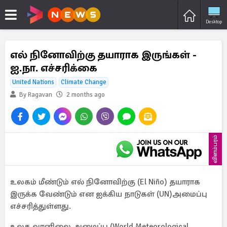
Desktop
எல் நினோவிற்கு தயாராக இருங்கள் -
ஐ.நா. எச்சரிக்கை
United Nations
Climate Change
By Ragavan
2 months ago
விளம்பரம்
உலகம் மீண்டும் எல் நினோவிற்கு (El Niño) தயாராக
இருக்க வேண்டும் என ஐக்கிய நாடுகள் (UN)அமைப்பு
எச்சரித்துள்ளது.
உலக வானிலை அமைப்பு (World Meteorological