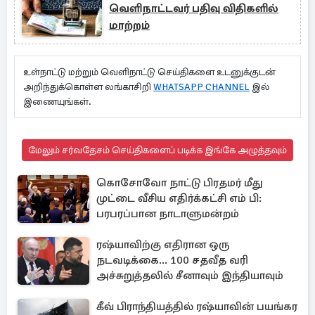
வெளிநாட்டவர் பதிவு விதிகளில்
மாற்றம்
உள்நாட்டு மற்றும் வெளிநாட்டு செய்திகளை உடனுக்குடன்
அறிந்துக்கொள்ள லங்காசிறி
WHATSAPP CHANNEL
இல்
இணையுங்கள்.
மேலும் சர்வதேசம் செய்திகளைப் படிக்க இங்கே அழுத்தவும்
கொசோவோ நாட்டு பிரதமர் மீது
முட்டை வீசிய எதிர்க்கட்சி எம் பி:
பரபரப்பான நாடாளுமன்றம்
ரஷ்யாவிற்கு எதிரான ஒரு
நடவடிக்கை... 100 சதவீத வரி
அச்சுறுத்தலில் சீனாவும் இந்தியாவும்
கீவ் பிராந்தியத்தில் ரஷ்யாவின் பயங்கர