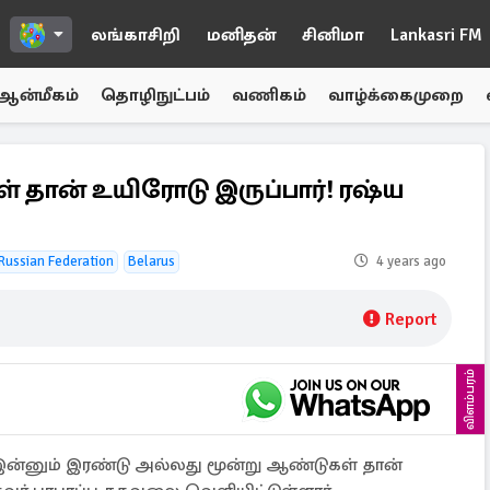
லங்காசிறி
மனிதன்
சினிமா
Lankasri FM
ஆன்மீகம்
தொழிநுட்பம்
வணிகம்
வாழ்க்கைமுறை
் தான் உயிரோடு இருப்பார்! ரஷ்ய
Russian Federation
Belarus
4 years ago
Report
விளம்பரம்
் இன்னும் இரண்டு அல்லது மூன்று ஆண்டுகள் தான்