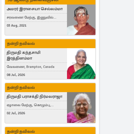
அமரர் இராசையா செல்லம்மா
சரவணை மேற்கு, இணுவில்
கிழக்கு
03 Aug, 2021
நன்றி நவிலல்
திருமதி கந்தசாமி
இரத்தினம்மா
வேலணை, Brampton, Canada
08 Jul, 2026
நன்றி நவிலல்
திருமதி பராசக்தி நிர்மலராஜா
ஏழாலை மேற்கு, கொழும்பு,
தங்காலை, London, United Kingdom
02 Jul, 2026
நன்றி நவிலல்