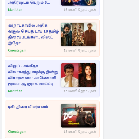
அதிர்ஷ்டம் பெறும் 3
ராசிகள்!
Manithan
16 மணி நேரம் முன்
கர்நாடகாவில் அதிக
வசூல் செய்த டாப் 10 தமிழ்
திரைப்படங்கள்.. லிஸ்ட்
இதோ
Cineulagam
18 மணி நேரம் முன்
விஜய் - சங்கீதா
விவாகரத்து வழக்கு இன்று
விசாரணை - காணொளி
மூலம் ஆஜராக வாய்ப்பு
Manithan
13 மணி நேரம் முன்
டிசி: திரை விமர்சனம்
Cineulagam
13 மணி நேரம் முன்