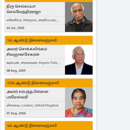
திரு செல்லப்பா
செல்வேந்திரராஜா
மலேசியா, Malaysia, மானிப்பாய்,
Duisburg, Germany, London, United
10 Jul, 2026
Kingdom
1ம் ஆண்டு நினைவஞ்சலி
அமரர் சொக்கலிங்கம்
சிவஞானசேகரன்
கரம்பன், சரவணை, Raynes Park,
London, United Kingdom
08 Aug, 2025
10ம் ஆண்டு நினைவஞ்சலி
அமரர் சம்பந்தபிள்ளை
பரமேஸ்வரி
மீசாலை, London, United Kingdom
07 Aug, 2016
4ம் ஆண்டு நினைவஞ்சலி