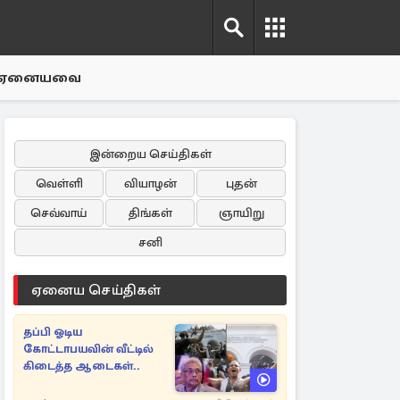
ஏனையவை
இன்றைய செய்திகள்
வெள்ளி
வியாழன்
புதன்
செவ்வாய்
திங்கள்
ஞாயிறு
சனி
ஏனைய செய்திகள்
தப்பி ஓடிய
கோட்டாபயவின் வீட்டில்
கிடைத்த ஆடைகள்..