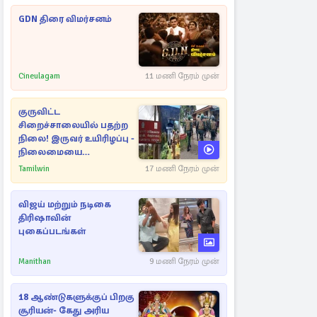
GDN திரை விமர்சனம்
Cineulagam
11 மணி நேரம் முன்
குருவிட்ட
சிறைச்சாலையில் பதற்ற
நிலை! இருவர் உயிரிழப்பு -
நிலைமையை
கட்டுப்படுத்த பொலிஸார்
Tamilwin
17 மணி நேரம் முன்
கண்ணீர்புகை பிரயோகம்
விஜய் மற்றும் நடிகை
திரிஷாவின்
புகைப்படங்கள்
Manithan
9 மணி நேரம் முன்
18 ஆண்டுகளுக்குப் பிறகு
சூரியன்- கேது அரிய