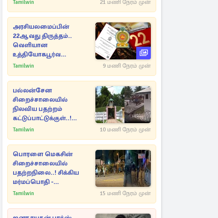
Tamilwin
21 மணி நேரம் முன்
அரசியலமைப்பின்
22ஆவது திருத்தம்..
வெளியான
உத்தியோகபூர்வ
அறிவிப்பு!
Tamilwin
9 மணி நேரம் முன்
பல்லன்சேன
சிறைச்சாலையில்
நிலவிய பதற்றம்
கட்டுப்பாட்டுக்குள்..!
அதிரடியாக களமிறங்கிய
Tamilwin
10 மணி நேரம் முன்
அதிகாரிகள்
பொரளை மெகசின்
சிறைச்சாலையில்
பதற்றநிலை..! சிக்கிய
மர்மப்பொதி -
பின்னணியில் வெளியான
Tamilwin
15 மணி நேரம் முன்
காரணம்