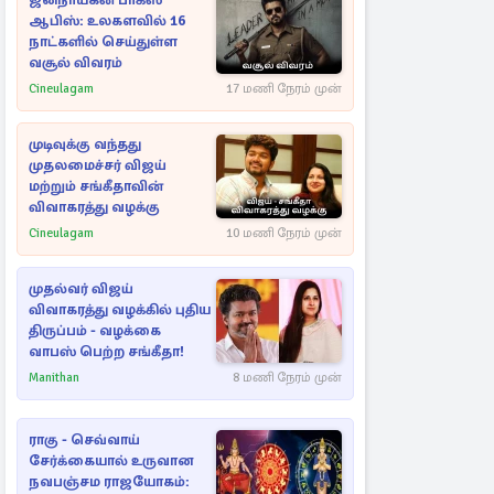
ஜனநாயகன் பாக்ஸ்
ஆபிஸ்: உலகளவில் 16
நாட்களில் செய்துள்ள
வசூல் விவரம்
Cineulagam
17 மணி நேரம் முன்
முடிவுக்கு வந்தது
முதலமைச்சர் விஜய்
மற்றும் சங்கீதாவின்
விவாகரத்து வழக்கு
Cineulagam
10 மணி நேரம் முன்
முதல்வர் விஜய்
விவாகரத்து வழக்கில் புதிய
திருப்பம் - வழக்கை
வாபஸ் பெற்ற சங்கீதா!
Manithan
8 மணி நேரம் முன்
ராகு - செவ்வாய்
சேர்க்கையால் உருவான
நவபஞ்சம ராஜயோகம்: