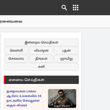
ஏனையவை
இன்றைய செய்திகள்
வெள்ளி
வியாழன்
புதன்
செவ்வாய்
திங்கள்
ஞாயிறு
சனி
ஏனைய செய்திகள்
ஜனநாயகன் பாக்ஸ்
ஆபிஸ்: உலகளவில் 16
நாட்களில் செய்துள்ள
வசூல் விவரம்