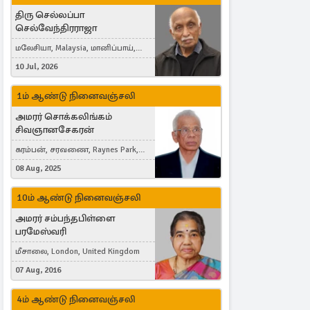
திரு செல்லப்பா
செல்வேந்திரராஜா
மலேசியா, Malaysia, மானிப்பாய்,
Duisburg, Germany, London, United
10 Jul, 2026
Kingdom
1ம் ஆண்டு நினைவஞ்சலி
அமரர் சொக்கலிங்கம்
சிவஞானசேகரன்
கரம்பன், சரவணை, Raynes Park,
London, United Kingdom
08 Aug, 2025
10ம் ஆண்டு நினைவஞ்சலி
அமரர் சம்பந்தபிள்ளை
பரமேஸ்வரி
மீசாலை, London, United Kingdom
07 Aug, 2016
4ம் ஆண்டு நினைவஞ்சலி