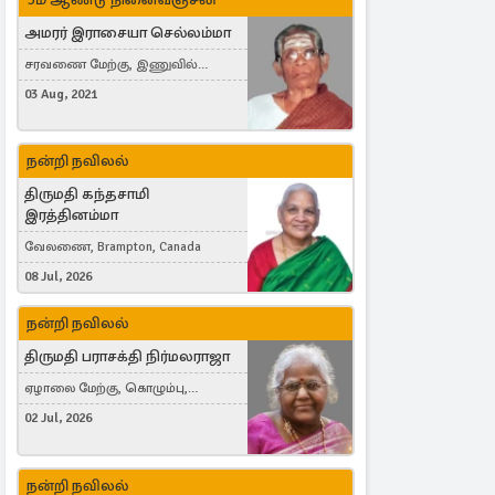
அமரர் இராசையா செல்லம்மா
சரவணை மேற்கு, இணுவில்
கிழக்கு
03 Aug, 2021
நன்றி நவிலல்
திருமதி கந்தசாமி
இரத்தினம்மா
வேலணை, Brampton, Canada
08 Jul, 2026
நன்றி நவிலல்
திருமதி பராசக்தி நிர்மலராஜா
ஏழாலை மேற்கு, கொழும்பு,
தங்காலை, London, United Kingdom
02 Jul, 2026
நன்றி நவிலல்