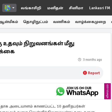
லங்காசிறி
மனிதன்
சினிமா
Lankasri FM
ஆன்மீகம்
தொழிநுட்பம்
வணிகம்
வாழ்க்கைமுறை
 உதவும் நிறுவனங்கள் மீது
ிக்கை
3 months ago
Report
விளம்பரம்
ுவதாக அடையாளம் காணப்பட்ட 10 தனிநபர்கள்