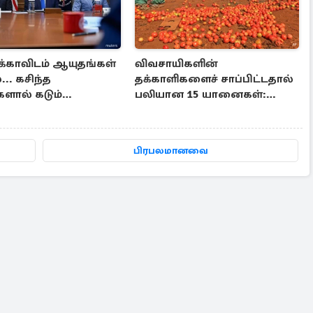
்காவிடம் ஆயுதங்கள்
விவசாயிகளின்
.. கசிந்த
தக்காளிகளைச் சாப்பிட்டதால்
ளால் கடும்
பலியான 15 யானைகள்:
ல் ட்ரம்ப்
வெளியான பகீர் பின்னணி
பிரபலமானவை