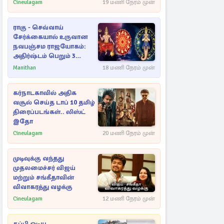
Cineulagam
19 மணி நேரம் முன்
ராகு - செவ்வாய்
சேர்க்கையால் உருவான
நவபஞ்சம ராஜயோகம்:
அதிர்ஷ்டம் பெறும் 3
ராசிகள்!
Manithan
18 மணி நேரம் முன்
கர்நாடகாவில் அதிக
வசூல் செய்த டாப் 10 தமிழ்
திரைப்படங்கள்.. லிஸ்ட்
இதோ
Cineulagam
20 மணி நேரம் முன்
முடிவுக்கு வந்தது
முதலமைச்சர் விஜய்
மற்றும் சங்கீதாவின்
விவாகரத்து வழக்கு
Cineulagam
12 மணி நேரம் முன்