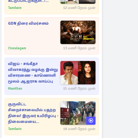
கட்டுப்பாட்டுக்குள்..!
அதிரடியாக களமிறங்கிய
Tamilwin
12 மணி நேரம் முன்
அதிகாரிகள்
GDN திரை விமர்சனம்
Cineulagam
13 மணி நேரம் முன்
விஜய் - சங்கீதா
விவாகரத்து வழக்கு இன்று
விசாரணை - காணொளி
மூலம் ஆஜராக வாய்ப்பு
Manithan
15 மணி நேரம் முன்
குருவிட்ட
சிறைச்சாலையில் பதற்ற
நிலை! இருவர் உயிரிழப்பு -
நிலைமையை
கட்டுப்படுத்த பொலிஸார்
Tamilwin
18 மணி நேரம் முன்
கண்ணீர்புகை பிரயோகம்