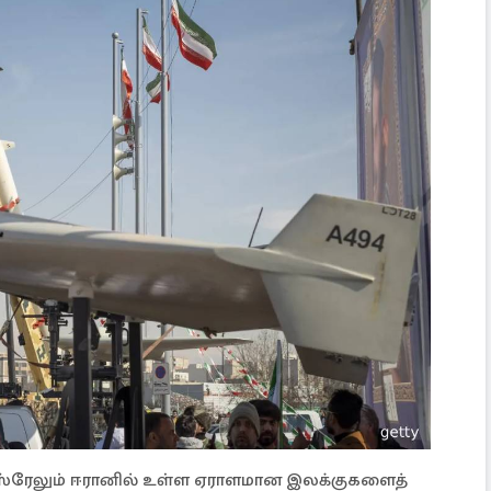
 இஸ்ரேலும் ஈரானில் உள்ள ஏராளமான இலக்குகளைத்