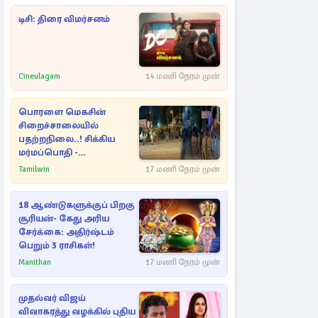
டிசி: திரை விமர்சனம்
Cineulagam
14 மணி நேரம் முன்
பொரளை மெகசின்
சிறைச்சாலையில்
பதற்றநிலை..! சிக்கிய
மர்மப்பொதி -
பின்னணியில் வெளியான
Tamilwin
17 மணி நேரம் முன்
காரணம்
18 ஆண்டுகளுக்குப் பிறகு
சூரியன்- கேது அரிய
சேர்க்கை: அதிர்ஷ்டம்
பெறும் 3 ராசிகள்!
Manithan
17 மணி நேரம் முன்
முதல்வர் விஜய்
விவாகரத்து வழக்கில் புதிய