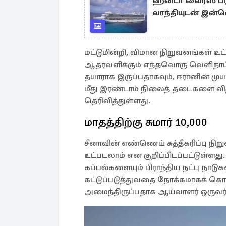
ஹன்டா வைரஸ் பரவல
வாந்தியுடன் இன்
மட்டுமின்றி, விமான நிறுவனங்கள் உட
ஆதரவளிக்கும் எந்தவொரு வெளிநாட்டு
தயாராக இருப்பதாகவும், ஈரானின் முய
மீது இரண்டாம் நிலைத் தடைகளை விதி
தெரிவித்துள்ளது.
மாதத்திற்கு சுமார் 10,000
சீனாவின் எண்ணெய் சுத்தீகரிப்பு ந
உட்படலாம் என குறிப்பிடப்பட்டுள்ளத
கப்பல்களையும் பிராந்திய நட்பு நாடு
கட்டுப்படுத்துவதை நோக்கமாகக் க
அமைந்திருப்பதாக ஆய்வாளர் ஒருவர் 