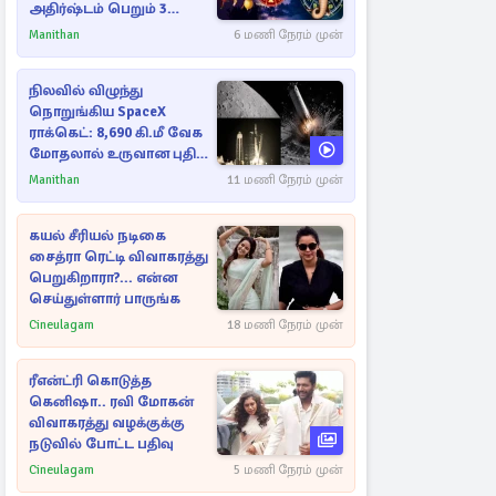
அதிர்ஷ்டம் பெறும் 3
ராசிகள்!
Manithan
6 மணி நேரம் முன்
நிலவில் விழுந்து
நொறுங்கிய SpaceX
ராக்கெட்: 8,690 கி.மீ வேக
மோதலால் உருவான புதிய
பள்ளம்!
Manithan
11 மணி நேரம் முன்
கயல் சீரியல் நடிகை
சைத்ரா ரெட்டி விவாகரத்து
பெறுகிறாரா?... என்ன
செய்துள்ளார் பாருங்க
Cineulagam
18 மணி நேரம் முன்
ரீஎன்ட்ரி கொடுத்த
கெனிஷா.. ரவி மோகன்
விவாகரத்து வழக்குக்கு
நடுவில் போட்ட பதிவு
Cineulagam
5 மணி நேரம் முன்