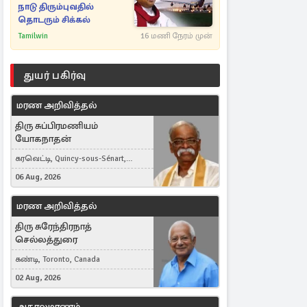
நாடு திரும்புவதில்
தொடரும் சிக்கல்
Tamilwin
16 மணி நேரம் முன்
துயர் பகிர்வு
மரண அறிவித்தல்
திரு சுப்பிரமணியம்
யோகநாதன்
கரவெட்டி, Quincy-sous-Sénart,
France
06 Aug, 2026
மரண அறிவித்தல்
திரு சுரேந்திரநாத்
செல்லத்துரை
கண்டி, Toronto, Canada
02 Aug, 2026
அகாலமரணம்