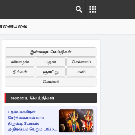
ஏனையவை
இன்றைய செய்திகள்
வியாழன்
புதன்
செவ்வாய்
திங்கள்
ஞாயிறு
சனி
வெள்ளி
ஏனைய செய்திகள்
புதன்–சுக்கிரன்
சேர்க்கையால் லாப
திருஷ்டி யோகம்:
அதிர்ஷ்டம் பெறும் டாப் 3