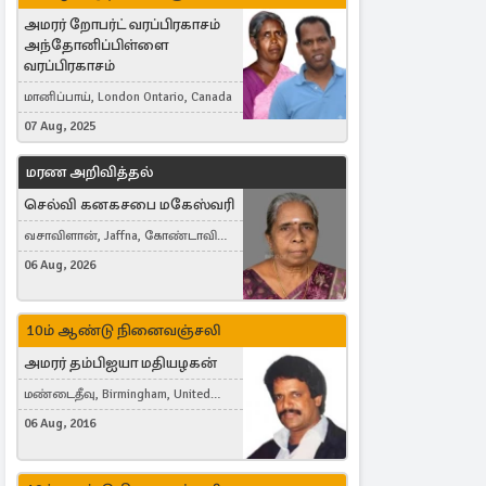
அமரர் றோபர்ட் வரப்பிரகாசம்
அந்தோனிப்பிள்ளை
வரப்பிரகாசம்
மானிப்பாய், London Ontario, Canada
07 Aug, 2025
மரண அறிவித்தல்
செல்வி கனகசபை மகேஸ்வரி
வசாவிளான், Jaffna, கோண்டாவில்
கிழக்கு
06 Aug, 2026
10ம் ஆண்டு நினைவஞ்சலி
அமரர் தம்பிஐயா மதியழகன்
மண்டைதீவு, Birmingham, United
Kingdom
06 Aug, 2016