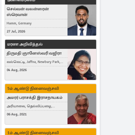
செல்வன் வலன்ரைன்
ஸ்ரெவான்
Hamm, Germany
27 Jul, 2026
மரண அறிவித்தல்
திருமதி ஞானேஸ்வரி வஜிரா
வல்வெட்டி, Jaffna, Newbury Park,
United Kingdom
04 Aug, 2026
5ம் ஆண்டு நினைவஞ்சலி
அமரர் பராசக்தி இராசநாயகம்
அரியாலை, தெல்லிப்பழை,
Montreal, Canada
06 Aug, 2021
1ம் ஆண்டு நினைவஞ்சலி