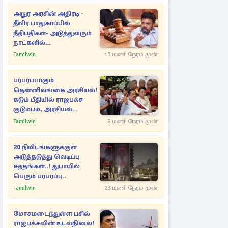
அநுர அரசின் அதிரடி -
தீவிர பாதுகாப்பில்
நீதிபதிகள்- அடுத்துவரும்
நாட்களில்
அம்பலமாகவுள்ள ரகசியம்
Tamilwin
13 மணி நேரம் முன்
பரபரப்பாகும்
தென்னிலங்கை அரசியல்!
கடும் பீதியில் ராஜபக்ச
குடும்பம், அரசியல்
நட்புகள்
Tamilwin
8 மணி நேரம் முன்
20 நிமிடங்களுக்குள்
அடுத்தடுத்து வெடிப்பு
சத்தங்கள்..! துபாயில்
பெரும் பரபரப்பு..
Tamilwin
23 மணி நேரம் முன்
மோசமடைந்துள்ள பசில்
ராஜபக்சவின் உடல்நிலை!