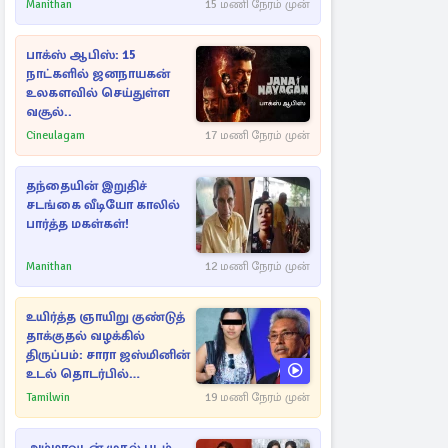
ராசிகள்!
Manithan
15 மணி நேரம் முன்
பாக்ஸ் ஆபிஸ்: 15
நாட்களில் ஜனநாயகன்
உலகளவில் செய்துள்ள
வசூல்..
Cineulagam
17 மணி நேரம் முன்
தந்தையின் இறுதிச்
சடங்கை வீடியோ காலில்
பார்த்த மகள்கள்!
Manithan
12 மணி நேரம் முன்
உயிர்த்த ஞாயிறு குண்டுத்
தாக்குதல் வழக்கில்
திருப்பம்: சாரா ஜஸ்மினின்
உடல் தொடர்பில்
நீதிமன்றத்தில் வெளியான
Tamilwin
19 மணி நேரம் முன்
அதிர்ச்சி தகவல்