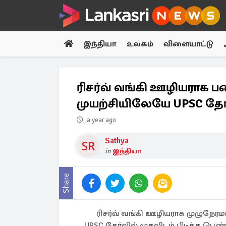
இந்தியா
உலகம்
விளையாட்டு
ரிசர்வ் வங்கி ஊழியராக 
முயற்சியிலேயே UPSC தேர்
a year ago
Sathya
in
இந்தியா
Share
ரிசர்வ் வங்கி ஊழியராக முழுநே
UPSC தேர்வில் முதலிடம் பிடித்த ப