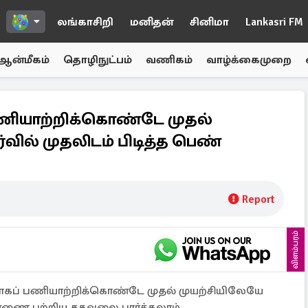
லங்காசிறி
மனிதன்
சினிமா
Lankasri FM
ஆன்மீகம்
தொழிநுட்பம்
வணிகம்
வாழ்க்கைமுறை
பணியாற்றிக்கொண்டே முதல்
வில் முதலிடம் பிடித்த பெண்
Report
விளம்பரம்
ரமாகப் பணியாற்றிக்கொண்டே முதல் முயற்சியிலேயே
ெண்ணை பற்றிய தகவலை பார்க்கலாம்.