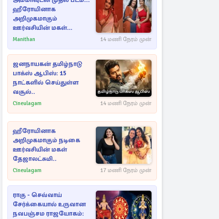
அம்மாவுடன் முதல் படம்...
ஹீரோயினாக
அறிமுகமாகும்
ஊர்வசியின் மகள்
தேஜலட்சுமி!
Manithan
14 மணி நேரம் முன்
ஜனநாயகன் தமிழ்நாடு
பாக்ஸ் ஆபிஸ்: 15
நாட்களில் செய்துள்ள
வசூல்..
Cineulagam
14 மணி நேரம் முன்
ஹீரோயினாக
அறிமுகமாகும் நடிகை
ஊர்வசியின் மகள்
தேஜாலட்சுமி..
Cineulagam
17 மணி நேரம் முன்
ராகு - செவ்வாய்
சேர்க்கையால் உருவான
நவபஞ்சம ராஜயோகம்: