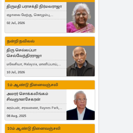
திருமதி பராசக்தி நிர்மலராஜா
ஏழாலை மேற்கு, கொழும்பு,
தங்காலை, London, United Kingdom
02 Jul, 2026
நன்றி நவிலல்
திரு செல்லப்பா
செல்வேந்திரராஜா
மலேசியா, Malaysia, மானிப்பாய்,
Duisburg, Germany, London, United
10 Jul, 2026
Kingdom
1ம் ஆண்டு நினைவஞ்சலி
அமரர் சொக்கலிங்கம்
சிவஞானசேகரன்
கரம்பன், சரவணை, Raynes Park,
London, United Kingdom
08 Aug, 2025
10ம் ஆண்டு நினைவஞ்சலி