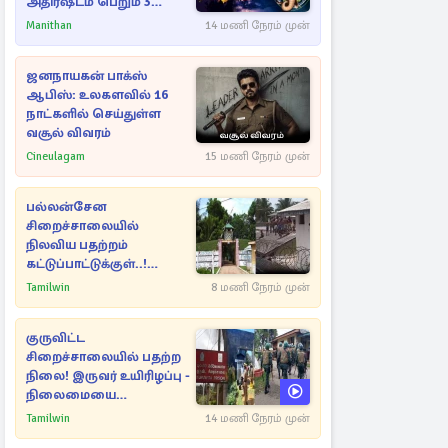
அதிர்ஷ்டம் பெறும் 3
ராசிகள்!
Manithan
14 மணி நேரம் முன்
ஜனநாயகன் பாக்ஸ்
ஆபிஸ்: உலகளவில் 16
நாட்களில் செய்துள்ள
வசூல் விவரம்
Cineulagam
15 மணி நேரம் முன்
பல்லன்சேன
சிறைச்சாலையில்
நிலவிய பதற்றம்
கட்டுப்பாட்டுக்குள்..!
அதிரடியாக களமிறங்கிய
Tamilwin
8 மணி நேரம் முன்
அதிகாரிகள்
குருவிட்ட
சிறைச்சாலையில் பதற்ற
நிலை! இருவர் உயிரிழப்பு -
நிலைமையை
கட்டுப்படுத்த பொலிஸார்
Tamilwin
14 மணி நேரம் முன்
கண்ணீர்புகை பிரயோகம்