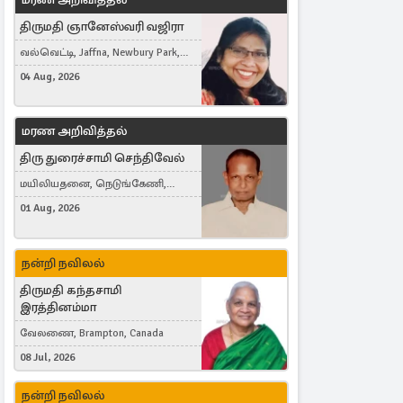
திருமதி ஞானேஸ்வரி வஜிரா
வல்வெட்டி, Jaffna, Newbury Park,
United Kingdom
04 Aug, 2026
மரண அறிவித்தல்
திரு துரைச்சாமி செந்திவேல்
மயிலியதனை, நெடுங்கேணி,
கம்பர்மலை
01 Aug, 2026
நன்றி நவிலல்
திருமதி கந்தசாமி
இரத்தினம்மா
வேலணை, Brampton, Canada
08 Jul, 2026
நன்றி நவிலல்