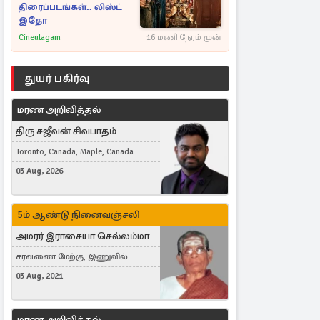
திரைப்படங்கள்.. லிஸ்ட்
இதோ
Cineulagam
16 மணி நேரம் முன்
துயர் பகிர்வு
மரண அறிவித்தல்
திரு சஜீவன் சிவபாதம்
Toronto, Canada, Maple, Canada
03 Aug, 2026
5ம் ஆண்டு நினைவஞ்சலி
அமரர் இராசையா செல்லம்மா
சரவணை மேற்கு, இணுவில்
கிழக்கு
03 Aug, 2021
மரண அறிவித்தல்