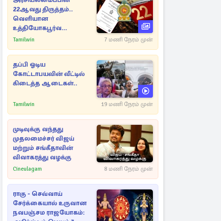
அரசியலமைப்பின்
22ஆவது திருத்தம்..
வெளியான
உத்தியோகபூர்வ
அறிவிப்பு!
Tamilwin
7 மணி நேரம் முன்
தப்பி ஓடிய
கோட்டாபயவின் வீட்டில்
கிடைத்த ஆடைகள்..
Tamilwin
19 மணி நேரம் முன்
முடிவுக்கு வந்தது
முதலமைச்சர் விஜய்
மற்றும் சங்கீதாவின்
விவாகரத்து வழக்கு
Cineulagam
8 மணி நேரம் முன்
ராகு - செவ்வாய்
சேர்க்கையால் உருவான
நவபஞ்சம ராஜயோகம்: