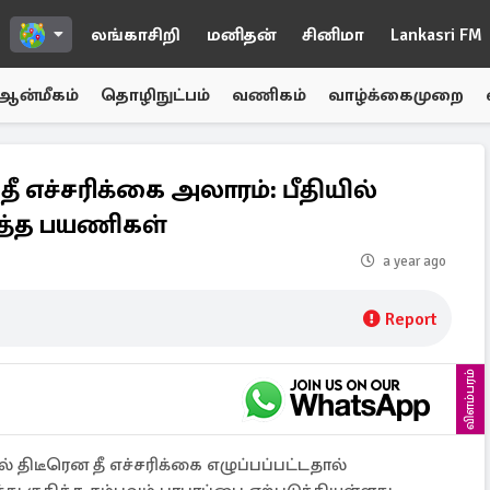
லங்காசிறி
மனிதன்
சினிமா
Lankasri FM
ஆன்மீகம்
தொழிநுட்பம்
வணிகம்
வாழ்க்கைமுறை
 தீ எச்சரிக்கை அலாரம்: பீதியில்
ித்த பயணிகள்
a year ago
Report
விளம்பரம்
 திடீரென தீ எச்சரிக்கை எழுப்பப்பட்டதால்