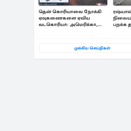
தென் கொரியாவை நோக்கி
ரஷ்யாவ
ஏவுகணைகளை ஏவிய
நிலையத
வடகொரியா: அமெரிக்கா,
பறக்க த
ஜப்பானுக்கு அனுப்பப்பட்ட
உக்ரைன்
தகவல்
முக்கிய செய்திகள்