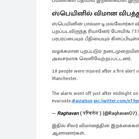
பயணிகள் பீதியில் இறக்கையில் இருந்த
ஸ்பெயினில் விமான விபத்த
ஸ்பெயினின் பால்மா டி மல்லோர்கா வ
புறப்படவிருந்த ரியானேர் போயிங் 737 
பரபரப்பையும் பீதியையும் கிளப்பியுள்
வழக்கமான புறப்படும் நடைமுறையின்
அவசரமாக வெளியேற்றப்பட்டனர்.
18 people were injured after a fire alert
Manchester.
The alarm went off just after midnight o
evacuate.
#aviation
pic.twitter.com/nT9
— 𝙍𝙖𝙜𝙝𝙖𝙫𝙖𝙣 ( परिवर्तन ) (@RaghavanO7)
இதில் சிலர் விமானத்தின் இறக்கைகளில
ஆளானார்கள்.