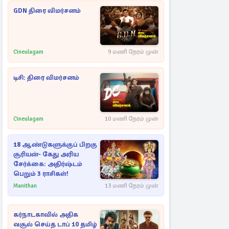
GDN திரை விமர்சனம்
Cineulagam
9 மணி நேரம் முன்
டிசி: திரை விமர்சனம்
Cineulagam
10 மணி நேரம் முன்
18 ஆண்டுகளுக்குப் பிறகு
சூரியன்- கேது அரிய
சேர்க்கை: அதிர்ஷ்டம்
பெறும் 3 ராசிகள்!
Manithan
13 மணி நேரம் முன்
கர்நாடகாவில் அதிக
வசூல் செய்த டாப் 10 தமிழ்