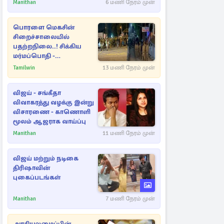
Manithan
6 மணி நேரம் முன்
பொரளை மெகசின்
சிறைச்சாலையில்
பதற்றநிலை..! சிக்கிய
மர்மப்பொதி -
பின்னணியில் வெளியான
Tamilwin
13 மணி நேரம் முன்
காரணம்
விஜய் - சங்கீதா
விவாகரத்து வழக்கு இன்று
விசாரணை - காணொளி
மூலம் ஆஜராக வாய்ப்பு
Manithan
11 மணி நேரம் முன்
விஜய் மற்றும் நடிகை
திரிஷாவின்
புகைப்படங்கள்
Manithan
7 மணி நேரம் முன்