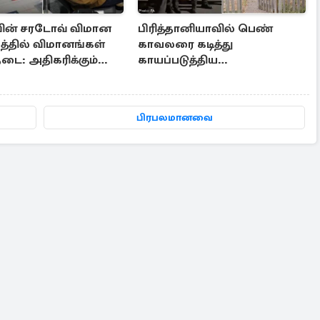
ின் சரடோவ் விமான
பிரித்தானியாவில் பெண்
்தில் விமானங்கள்
காவலரை கடித்து
டை: அதிகரிக்கும்
காயப்படுத்திய
 ட்ரோன் தாக்குதல்
வன்முறையாளர்கள்: இருவர்
அதிரடியாக கைது
பிரபலமானவை