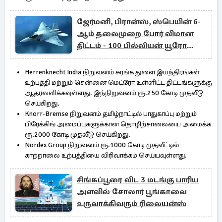
ஜேர்மனி, பிரான்ஸ், ஸ்பெயின் 6-
ஆம் தலைமுறை போர் விமான
திட்டம் - 100 பில்லியன் யூரோ
முதலீடு
Herrenknecht India நிறுவனம் சுரங்க துளை இயந்திரங்கள்
உற்பத்தி மற்றும் சென்னை மெட்ரோ உள்ளிட்ட திட்டங்களுக்கு
ஆதரவளிக்கவுள்ளது. இந்நிறுவனம் ரூ.250 கோடி முதலீடு
செய்கிறது.
Knorr-Bremse நிறுவனம் தமிழ்நாட்டில் பாதுகாப்பு மற்றும்
பிரேக்கிங் அமைப்புகளுக்கான தொழிற்சாலையை அமைக்க
ரூ.2000 கோடி முதலீடு செய்கிறது.
Nordex Group நிறுவனம் ரூ.1000 கோடி முதலீட்டில்
காற்றாலை உற்பத்தியை விரிவாக்கம் செய்யவுள்ளது.
சிங்கப்பூரை விட 3 மடங்கு பாரிய
அளவில் சோலார் பூங்காவை
உருவாக்கிவரும் ரிலையன்ஸ்