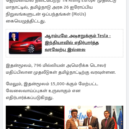
ஜேர்மனியில் நடைபெற்ற 'TN Rising Europe' முதலீட்டு
மாநாட்டில், தமிழ்நாடு அரசு 26 ஐரோப்பிய
நிறுவங்களுடன் ஒப்பந்தங்கள் (MoUs)
கையெழுத்திட்டது.
ஆரம்பமே அடிசறுக்கும் Tesla -
இந்தியாவில் எதிர்பார்த்த
வரவேற்பு இல்லை
இதன்மூலம், 796 மில்லியன் அமெரிக்க டொலர்
மதிப்பிலான முதலீடுகள் தமிழ்நாட்டிற்கு வரவுள்ளன.
மேலும், இதன்மூலம் 15,000-க்கும் மேற்பட்ட
வேலைவாய்ப்புகள் உருவாகும் என
எதிர்பார்க்கப்படுகிறது.