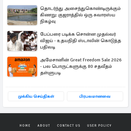
தொடர்ந்து அசைந்துகொண்டிருக்கும்
கிணறு: குஜராத்தில் ஒரு சுவாரஸ்ய
நிகழ்வு
பேப்பரை படிக்க சொன்ன முதல்வர்
விஜய் - உதயநிதி ஸ்டாலின் கொடுத்த
பதிலடி
அமேசானின் Great Freedom Sale 2026
- பல பொருட்களுக்கு 80 சதவீதம்
தள்ளுபடி
முக்கிய செய்திகள்
பிரபலமானவை
HOME
ABOUT
CONTACT US
USER POLICY