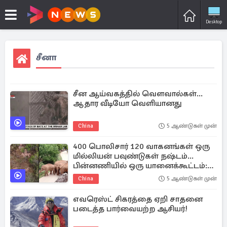
Desktop
சீனா
சீன ஆய்வகத்தில் வௌவால்கள்...
ஆதார வீடியோ வெளியானது
China
5 ஆண்டுகள் முன்
400 பொலிசார் 120 வாகனங்கள் ஒரு
மில்லியன் பவுண்டுகள் நஷ்டம்...
பின்னணியில் ஒரு யானைக்கூட்டம்:
உலகின் கவனம் ஈர்த்துள்ள ஒரு
China
5 ஆண்டுகள் முன்
செய்தி
எவரெஸ்ட் சிகரத்தை ஏறி சாதனை
படைத்த பார்வையற்ற ஆசியர்!