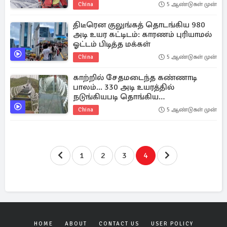
China
5 ஆண்டுகள் முன்
திடீரென குலுங்கத் தொடங்கிய 980
அடி உயர கட்டிடம்: காரணம் புரியாமல்
ஓட்டம் பிடித்த மக்கள்
China
5 ஆண்டுகள் முன்
காற்றில் சேதமடைந்த கண்ணாடி
பாலம்... 330 அடி உயரத்தில்
நடுங்கியபடி தொங்கிய
சுற்றுலாப்பயணி: ஒரு திகில் காட்சி
China
5 ஆண்டுகள் முன்
1
2
3
4
HOME
ABOUT
CONTACT US
USER POLICY