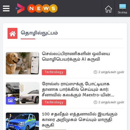
Desktop
தொழில்நுட்பம்
செல்லப்பிராணிகளின் ஒலியை
மொழிபெயர்க்கும் AI கருவி
Technology
2 மாதங்கள் முன்
ரோல்ஸ் ராய்ஸுக்கு போட்டியாக
தானாக பார்க்கிங் செய்யும் கார்:
சீனாவில் கலக்கும் Maextro-யின்
விலை எவ்வளவு?
Technology
2 மாதங்கள் முன்
100 சதவீதம் எத்தனாலில் இயங்கும்
காரை அறிமுகம் செய்யும் மாருதி
சுசூகி