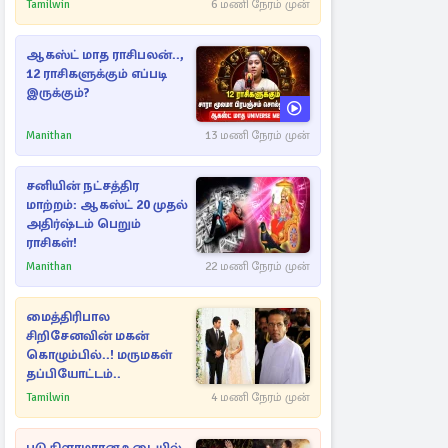
Tamilwin
6 மணி நேரம் முன்
ஆகஸ்ட் மாத ராசிபலன்..,
12 ராசிகளுக்கும் எப்படி
இருக்கும்?
Manithan
13 மணி நேரம் முன்
சனியின் நட்சத்திர
மாற்றம்: ஆகஸ்ட் 20 முதல்
அதிர்ஷ்டம் பெறும்
ராசிகள்!
Manithan
22 மணி நேரம் முன்
மைத்திரிபால
சிறிசேனவின் மகன்
கொழும்பில்..! மருமகள்
தப்பியோட்டம்..
Tamilwin
4 மணி நேரம் முன்