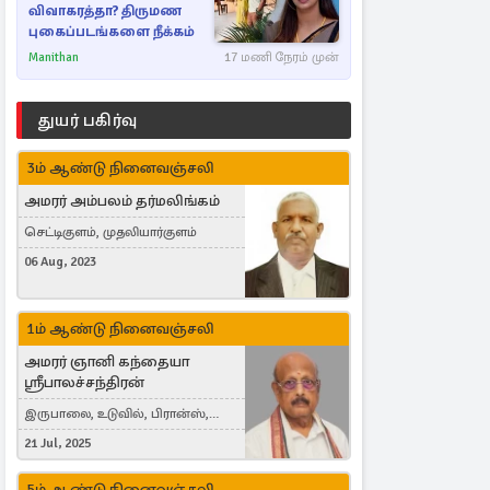
விவாகரத்தா? திருமண
புகைப்படங்களை நீக்கம்
Manithan
17 மணி நேரம் முன்
துயர் பகிர்வு
3ம் ஆண்டு நினைவஞ்சலி
அமரர் அம்பலம் தர்மலிங்கம்
செட்டிகுளம், முதலியார்குளம்
06 Aug, 2023
1ம் ஆண்டு நினைவஞ்சலி
அமரர் ஞானி கந்தையா
ஸ்ரீபாலச்சந்திரன்
இருபாலை, உடுவில், பிரான்ஸ்,
France
21 Jul, 2025
5ம் ஆண்டு நினைவஞ்சலி