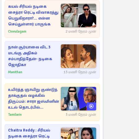
கயல் சீரியல் நடிகை
சைத்ரா ரெட்டி விவாகரத்து
பெறுகிறாரா?... என்ன
செய்துள்ளார் பாருங்க
Cineulagam
2 மணி நேரம் முன்
நான் சூர்யாவை விட 3
மடங்கு அதிகம்
சம்பாதித்தேன்- நடிகை
ஜோதிகா
Manithan
13 மணி நேரம் முன்
உயிர்த்த ஞாயிறு குண்டுத்
தாக்குதல் வழக்கில்
திருப்பம்: சாரா ஜஸ்மினின்
உடல் தொடர்பில்
நீதிமன்றத்தில் வெளியான
Tamilwin
3 மணி நேரம் முன்
அதிர்ச்சி தகவல்
Chaitra Reddy : சீரியல்
நடிகை சைத்ரா ரெட்டி