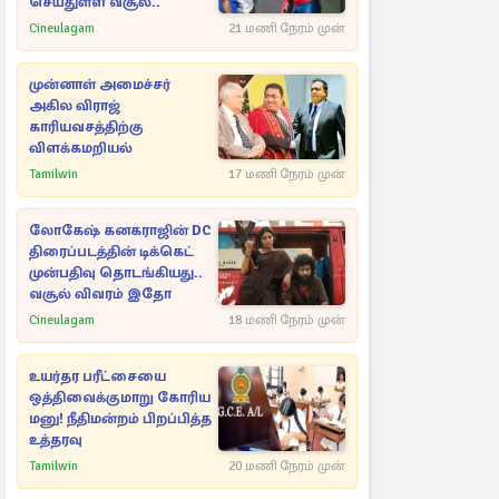
செய்துள்ள வசூல்..
Cineulagam
21 மணி நேரம் முன்
முன்னாள் அமைச்சர்
அகில விராஜ்
காரியவசத்திற்கு
விளக்கமறியல்
Tamilwin
17 மணி நேரம் முன்
லோகேஷ் கனகராஜின் DC
திரைப்படத்தின் டிக்கெட்
முன்பதிவு தொடங்கியது..
வசூல் விவரம் இதோ
Cineulagam
18 மணி நேரம் முன்
உயர்தர பரீட்சையை
ஒத்திவைக்குமாறு கோரிய
மனு! நீதிமன்றம் பிறப்பித்த
உத்தரவு
Tamilwin
20 மணி நேரம் முன்