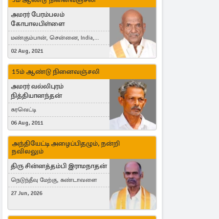
அமரர் பேரம்பலம்
கோபாலபிள்ளை
மண்கும்பான், சென்னை, India,
Cergy, France
02 Aug, 2021
15ம் ஆண்டு நினைவஞ்சலி
அமரர் வல்லிபுரம்
நித்தியானந்தன்
கரவெட்டி
06 Aug, 2011
அந்தியேட்டி அழைப்பிதழும், நன்றி
நவிலலும்
திரு சின்னத்தம்பி இராமநாதன்
நெடுந்தீவு மேற்கு, கண்டாவளை
27 Jun, 2026