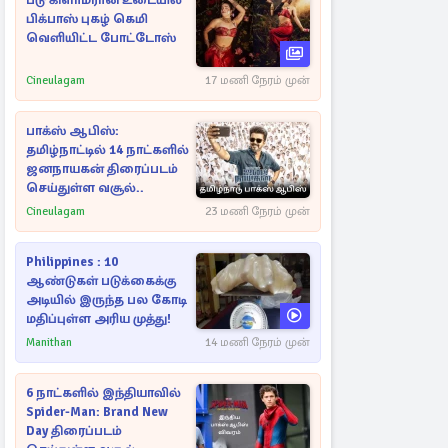
படு கிளாமரான உடையில்
பிக்பாஸ் புகழ் கெமி
வெளியிட்ட போட்டோஸ்
Cineulagam
17 மணி நேரம் முன்
பாக்ஸ் ஆபிஸ்:
தமிழ்நாட்டில் 14 நாட்களில்
ஜனநாயகன் திரைப்படம்
செய்துள்ள வசூல்..
Cineulagam
23 மணி நேரம் முன்
Philippines : 10
ஆண்டுகள் படுக்கைக்கு
அடியில் இருந்த பல கோடி
மதிப்புள்ள அரிய முத்து!
Manithan
14 மணி நேரம் முன்
6 நாட்களில் இந்தியாவில்
Spider-Man: Brand New
Day திரைப்படம்