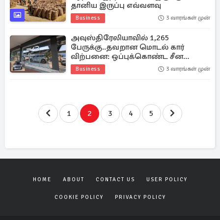
தானிய இருப்பு எவ்வளவு
Business
3 வாரங்கள் முன்
அவுஸ்திரேலியாவில் 1,265
பேருக்கு..தவறான மொடல் கார்
விற்பனை: ஒப்புக்கொண்ட சீன
நிறுவனம்
Business
3 வாரங்கள் முன்
1
2
3
4
5
HOME
ABOUT
CONTACT US
USER POLICY
COOKIE POLICY
PRIVACY POLICY