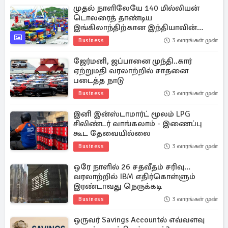
முதல் நாளிலேயே 140 மில்லியன்
டொலரைத் தாண்டிய
இங்கிலாந்திற்கான இந்தியாவின்
ஏற்றுமதி
Business
3 வாரங்கள் முன்
ஜேர்மனி, ஜப்பானை முந்தி..கார்
ஏற்றுமதி வரலாற்றில் சாதனை
படைத்த நாடு
Business
3 வாரங்கள் முன்
இனி இன்ஸ்டாமார்ட் மூலம் LPG
சிலிண்டர் வாங்கலாம் - இணைப்பு
கூட தேவையில்லை
Business
3 வாரங்கள் முன்
ஒரே நாளில் 26 சதவீதம் சரிவு...
வரலாற்றில் IBM எதிர்கொள்ளும்
இரண்டாவது நெருக்கடி
Business
3 வாரங்கள் முன்
ஒருவர் Savings Accountல் எவ்வளவு