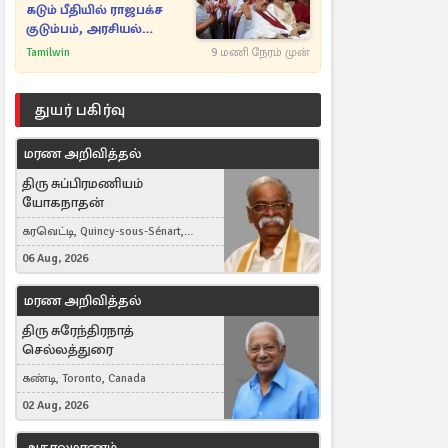
கடும் பீதியில் ராஜபக்ச
குடும்பம், அரசியல்
நட்புகள்
Tamilwin
9 மணி நேரம் முன்
துயர் பகிர்வு
மரண அறிவித்தல்
திரு சுப்பிரமணியம்
யோகநாதன்
கரவெட்டி, Quincy-sous-Sénart,
France
06 Aug, 2026
மரண அறிவித்தல்
திரு சுரேந்திரநாத்
செல்லத்துரை
கண்டி, Toronto, Canada
02 Aug, 2026
அகாலமரணம்