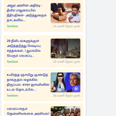
அநுர அரசின் அதிரடி -
தீவிர பாதுகாப்பில்
நீதிபதிகள்- அடுத்துவரும்
நாட்களில்
அம்பலமாகவுள்ள ரகசியம்
Tamilwin
14 மணி நேரம் முன்
20 நிமிடங்களுக்குள்
அடுத்தடுத்து வெடிப்பு
சத்தங்கள்..! துபாயில்
பெரும் பரபரப்பு..
Tamilwin
23 மணி நேரம் முன்
உயிர்த்த ஞாயிறு குண்டுத்
தாக்குதல் வழக்கில்
திருப்பம்: சாரா ஜஸ்மினின்
உடல் தொடர்பில்
நீதிமன்றத்தில் வெளியான
Tamilwin
20 மணி நேரம் முன்
அதிர்ச்சி தகவல்
பரபரப்பாகும்
தென்னிலங்கை அரசியல்!