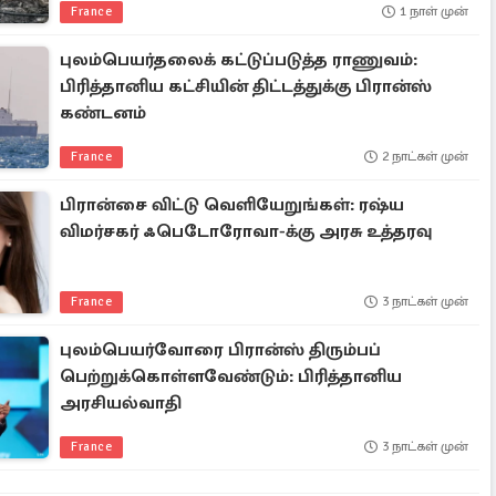
France
1 நாள் முன்
புலம்பெயர்தலைக் கட்டுப்படுத்த ராணுவம்:
பிரித்தானிய கட்சியின் திட்டத்துக்கு பிரான்ஸ்
கண்டனம்
France
2 நாட்கள் முன்
பிரான்சை விட்டு வெளியேறுங்கள்: ரஷ்ய
விமர்சகர் ஃபெடோரோவா-க்கு அரசு உத்தரவு
France
3 நாட்கள் முன்
புலம்பெயர்வோரை பிரான்ஸ் திரும்பப்
பெற்றுக்கொள்ளவேண்டும்: பிரித்தானிய
அரசியல்வாதி
France
3 நாட்கள் முன்