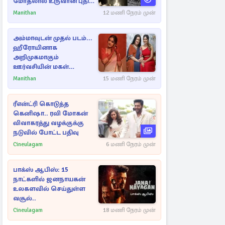
மோதலால் உருவான புதிய
பள்ளம்!
Manithan
12 மணி நேரம் முன்
அம்மாவுடன் முதல் படம்...
ஹீரோயினாக
அறிமுகமாகும்
ஊர்வசியின் மகள்
தேஜலட்சுமி!
Manithan
15 மணி நேரம் முன்
ரீஎன்ட்ரி கொடுத்த
கெனிஷா.. ரவி மோகன்
விவாகரத்து வழக்குக்கு
நடுவில் போட்ட பதிவு
Cineulagam
6 மணி நேரம் முன்
பாக்ஸ் ஆபிஸ்: 15
நாட்களில் ஜனநாயகன்
உலகளவில் செய்துள்ள
வசூல்..
Cineulagam
18 மணி நேரம் முன்