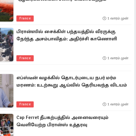
France
1 வாரம் முன்
பிரான்ஸில் சைக்கிள் பந்தயத்தில் வீரருக்கு
நேர்ந்த அசம்பாவிதம்: அதிர்ச்சி காணொளி
France
1 வாரம் முன்
எப்ஸ்டீன் வழக்கில் தொடர்புடைய நபர் மர்ம
மரணம்: உடற்கூறு ஆய்வில் தெரியவந்த விடயம்
France
1 வாரம் முன்
Cap Ferret தீபகற்பத்தில் அனைவரையும்
வெளியேற்ற பிரான்ஸ் உத்தரவு