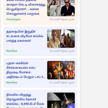
கயல் சீரியல் நடிகை
சைத்ரா ரெட்டி விவாகரத்து
பெறுகிறாரா?... என்ன
செய்துள்ளார் பாருங்க
Cineulagam
19 மணி நேரம் முன்
தந்தையின் இறுதிச்
சடங்கை வீடியோ காலில்
பார்த்த மகள்கள்!
Manithan
13 மணி நேரம் முன்
புதன்–சுக்கிரன்
சேர்க்கையால் லாப
திருஷ்டி யோகம்:
அதிர்ஷ்டம் பெறும் டாப் 3
ராசிகள்!
Manithan
15 மணி நேரம் முன்
நிலவில் விழுந்து
நொறுங்கிய SpaceX
ராக்கெட்: 8,690 கி.மீ வேக