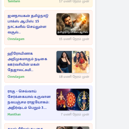
Tamilwin
17 மணி நேரம் முன்
ஜனநாயகன் தமிழ்நாடு
பாக்ஸ் ஆபிஸ்: 15
நாட்களில் செய்துள்ள
வசூல்..
Cineulagam
15 மணி நேரம் முன்
ஹீரோயினாக
அறிமுகமாகும் நடிகை
ஊர்வசியின் மகள்
தேஜாலட்சுமி..
Cineulagam
18 மணி நேரம் முன்
ராகு - செவ்வாய்
சேர்க்கையால் உருவான
நவபஞ்சம ராஜயோகம்:
அதிர்ஷ்டம் பெறும் 3
ராசிகள்!
Manithan
7 மணி நேரம் முன்