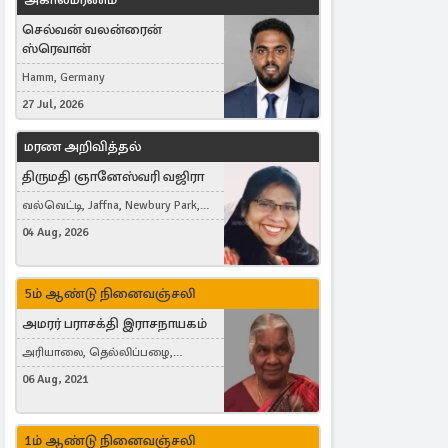
செல்வன் வலன்ரைன்
ஸ்ரெவான்
Hamm, Germany
27 Jul, 2026
மரண அறிவித்தல்
திருமதி ஞானேஸ்வரி வஜிரா
வல்வெட்டி, Jaffna, Newbury Park,
United Kingdom
04 Aug, 2026
5ம் ஆண்டு நினைவஞ்சலி
அமரர் பராசக்தி இராசநாயகம்
அரியாலை, தெல்லிப்பழை,
Montreal, Canada
06 Aug, 2021
1ம் ஆண்டு நினைவஞ்சலி