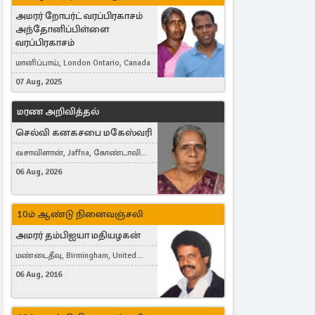
அமரர் றோபர்ட் வரப்பிரகாசம்
அந்தோனிப்பிள்ளை
வரப்பிரகாசம்
மானிப்பாய், London Ontario, Canada
07 Aug, 2025
மரண அறிவித்தல்
செல்வி கனகசபை மகேஸ்வரி
வசாவிளான், Jaffna, கோண்டாவில்
கிழக்கு
06 Aug, 2026
10ம் ஆண்டு நினைவஞ்சலி
அமரர் தம்பிஐயா மதியழகன்
மண்டைதீவு, Birmingham, United
Kingdom
06 Aug, 2016