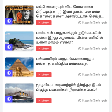
எல்லோரையும் விட மோசமான
பிரிட்டிஷ்காரர் இவர் தான்! பல மர்ம
கொலைகளை அசால்ட்டாக செய்த
அசுர மனிதன்!
History
5 ஆண்டுகள் முன்
பாம்புகள் பாதுகாக்கும் நடுக்கடலில்
உள்ள இந்து ஆலயம்! பின்னணியில்
உள்ள மர்மம் என்ன?
History
5 ஆண்டுகள் முன்
பல்லாயிரம் வருடங்களானாலும்
மங்காத எகிப்திய மர்மகதை!
History
5 ஆண்டுகள் முன்
மூழ்கியும் வரலாற்றில் நிரந்தர இடம்
பிடித்த பயணிகள் நீராவிக்கப்பல்!
History
5 ஆண்டுகள் முன்