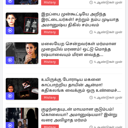
History
4 ஆண்டுகள் முன்
இறப்பை முன்கூட்டியே அறிந்த
இரட்டையர்கள்! சற்றும் நம்ப முடியாத
அமானுஷ்ய திகில் சம்பவம்
History
4 ஆண்டுகள் முன்
மலையேற சென்றவர்கள் மர்மமான
முறையில் மரணம்! ஒட்டு மொத்த
ரஷ்யாவையும் மிரள வைத்த
கோரச்சம்வம்
History
4 ஆண்டுகள் முன்
உயிருக்கு போராடிய மகனை
காப்பாற்றிய தாயின் ஆன்மா!
கதிகலங்க வைக்கும் ஒரு உண்மைச்
சம்பவம்
History
4 ஆண்டுகள் முன்
குழந்தையுடன் மாயமான குடும்பம்!
கொலையா? அமானுஷ்யமா? இன்று
வரை அவிழாத மர்மம்
History
4 ஆண்டுகள் முன்