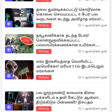
தலை துண்டிக்கப்பட்டு கொடூரமாக
கொலை செய்யப்பட்ட 6 பேர்! பல
வருடங்கள் கடந்து அவிழாத மர்மம்!
உலகையே உலுக்கிய சம்பவம்
History
4 ஆண்டுகள் முன்
தர்பூசணிக்காக நடந்த போர்!
கொன்றுகுவிக்ககப்பட்ட
பல்லாயிரக்கணக்கான உயிர்கள்..
சுவாரஸ்ய வரலாறு
History
4 ஆண்டுகள் முன்
மர்ம இரகசியத்தை வெளியிட்ட
அமெரிக்கா! ஏரியா 51ல் இடம்பெறும்
மர்மங்கள்
History
4 ஆண்டுகள் முன்
பல நூற்றாண்டு காலமாக கிராம
மக்களிடம் உதவி கேட்டும் ஆன்மா..
திடுக்கிடும் பின்னணி! நிசப்தம்
History
4 ஆண்டுகள் முன்