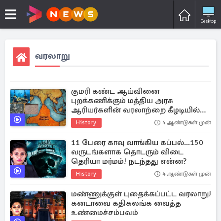
Desktop
வரலாறு
குமரி கண்ட ஆய்வினை
புறக்கணிக்கும் மத்திய அரசு
ஆரியர்களின் வரலாற்றை கீழடியில்
தேடியதா?
History
4 ஆண்டுகள் முன்
11 பேரை காவு வாங்கிய கப்பல்...150
வருடங்களாக தொடரும் விடை
தெரியா மர்மம்! நடந்தது என்ன?
History
4 ஆண்டுகள் முன்
மண்ணுக்குள் புதைக்கப்பட்ட வரலாறு!
கனடாவை கதிகலங்க வைத்த
உண்மைச்சம்பவம்