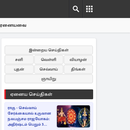
ஏனையவை
இன்றைய செய்திகள்
சனி
வெள்ளி
வியாழன்
புதன்
செவ்வாய்
திங்கள்
ஞாயிறு
ஏனைய செய்திகள்
ராகு - செவ்வாய்
சேர்க்கையால் உருவான
நவபஞ்சம ராஜயோகம்:
அதிர்ஷ்டம் பெறும் 3