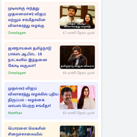
முடிவுக்கு வந்தது
முதலமைச்சர் விஜய்
மற்றும் சங்கீதாவின்
விவாகரத்து வழக்கு
Cineulagam
17 மணி நேரம் முன்
ஜனநாயகன் தமிழ்நாடு
பாக்ஸ் ஆபீஸ்.. 16
நாட்களில் இத்தனை
கோடி வசூலா!!
Cineulagam
16 மணி நேரம் முன்
முதல்வர் விஜய்
விவாகரத்து வழக்கில் புதிய
திருப்பம் - வழக்கை
வாபஸ் பெற்ற சங்கீதா!
Manithan
15 மணி நேரம் முன்
பொரளை மெகசின்
சிறைச்சாலையில்