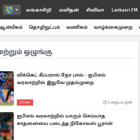
லங்காசிறி
மனிதன்
சினிமா
Lankasri FM
ஆன்மீகம்
தொழிநுட்பம்
வணிகம்
வாழ்க்கைமுறை
மற்றும் ஒழுங்கு
விக்கெட் கீப்பரால் நோ பால் - ஐபிஎல்
வரலாற்றில் இதுவே முதல்முறை
Crime
1 வருடம் முன்
ஐபிஎல் வரலாற்றில் யாரும் செய்யாத
சாதனையை படைத்த நிகோலஸ் பூரான்