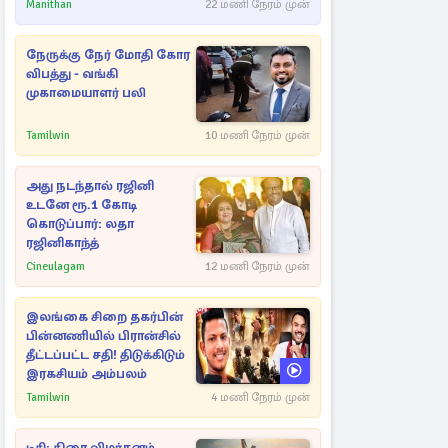
ராசிகள்!
Manithan
22 மணி நேரம் முன்
நேருக்கு நேர் மோதி கோர
விபத்து - வங்கி
முகாமையாளர் பலி
Tamilwin
10 மணி நேரம் முன்
அது நடந்தால் ரஜினி
உடனே ரூ.1 கோடி
கொடுப்பார்: லதா
ரஜினிகாந்த்
Cineulagam
12 மணி நேரம் முன்
இலங்கை சிறை தகர்பின்
பின்னணியில் பிரான்சில்
தீட்டப்பட்ட சதி! திடுக்கிடும்
இரகசியம் அம்பலம்
Tamilwin
4 மணி நேரம் முன்