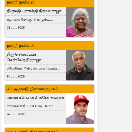
நன்றி நவிலல்
திருமதி பராசக்தி நிர்மலராஜா
ஏழாலை மேற்கு, கொழும்பு,
தங்காலை, London, United Kingdom
02 Jul, 2026
நன்றி நவிலல்
திரு செல்லப்பா
செல்வேந்திரராஜா
மலேசியா, Malaysia, மானிப்பாய்,
Duisburg, Germany, London, United
10 Jul, 2026
Kingdom
4ம் ஆண்டு நினைவஞ்சலி
அமரர் சபேசன் சிவனேஸ்வரன்
சாவகச்சேரி, East Ham, United
Kingdom
24 Jul, 2022