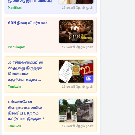
மூலம் ஆஜராக வாய்ப்பு
Manithan
19 மணி நேரம் முன்
GDN திரை விமர்சனம்
Cineulagam
17 மணி நேரம் முன்
அரசியலமைப்பின்
22ஆவது திருத்தம்..
வெளியான
உத்தியோகபூர்வ
அறிவிப்பு!
Tamilwin
16 மணி நேரம் முன்
பல்லன்சேன
சிறைச்சாலையில்
நிலவிய பதற்றம்
கட்டுப்பாட்டுக்குள்..!
அதிரடியாக களமிறங்கிய
Tamilwin
17 மணி நேரம் முன்
அதிகாரிகள்