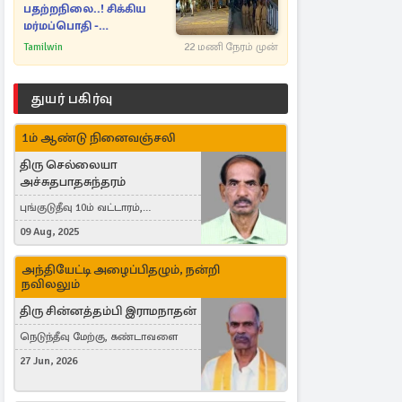
பதற்றநிலை..! சிக்கிய
மர்மப்பொதி -
பின்னணியில் வெளியான
Tamilwin
22 மணி நேரம் முன்
காரணம்
துயர் பகிர்வு
1ம் ஆண்டு நினைவஞ்சலி
திரு செல்லையா
அச்சுதபாதசுந்தரம்
புங்குடுதீவு 10ம் வட்டாரம்,
கொள்ளுப்பிட்டி
09 Aug, 2025
அந்தியேட்டி அழைப்பிதழும், நன்றி
நவிலலும்
திரு சின்னத்தம்பி இராமநாதன்
நெடுந்தீவு மேற்கு, கண்டாவளை
27 Jun, 2026