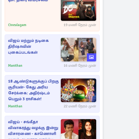
டிசி: திரை விமர்சனம்
Cineulagam
19 மணி நேரம் முன்
விஜய் மற்றும் நடிகை
திரிஷாவின்
புகைப்படங்கள்
Manithan
16 மணி நேரம் முன்
18 ஆண்டுகளுக்குப் பிறகு
சூரியன்- கேது அரிய
சேர்க்கை: அதிர்ஷ்டம்
பெறும் 3 ராசிகள்!
Manithan
22 மணி நேரம் முன்
விஜய் - சங்கீதா
விவாகரத்து வழக்கு இன்று
விசாரணை - காணொளி