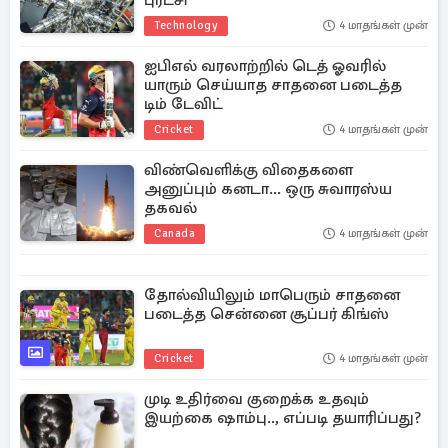
புரட்சி
Technology
4 மாதங்கள் முன்
ஐபிஎல் வரலாற்றில் டெத் ஓவரில்
யாரும் செய்யாத சாதனை படைத்த
டிம் டேவிட்
Cricket
4 மாதங்கள் முன்
விண்வெளிக்கு விதைகளை
அனுப்பும் கனடா... ஒரு சுவாரஸ்ய
தகவல்
Canada
4 மாதங்கள் முன்
தோல்வியிலும் மாபெரும் சாதனை
படைத்த சென்னை சூப்பர் கிங்ஸ்
Cricket
4 மாதங்கள் முன்
முடி உதிர்வை குறைக்க உதவும்
இயற்கை ஷாம்பு.., எப்படி தயாரிப்பது?