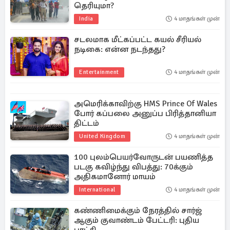
தெரியுமா?
India
4 மாதங்கள் முன்
சடலமாக மீட்கப்பட்ட கயல் சீரியல்
நடிகை: என்ன நடந்தது?
Entertainment
4 மாதங்கள் முன்
அமெரிக்காவிற்கு HMS Prince Of Wales
போர் கப்பலை அனுப்ப பிரித்தானியா
திட்டம்
United Kingdom
4 மாதங்கள் முன்
100 புலம்பெயர்வோருடன் பயணித்த
படகு கவிழ்ந்து விபத்து: 70க்கும்
அதிகமானோர் மாயம்
International
4 மாதங்கள் முன்
கண்ணிமைக்கும் நேரத்தில் சார்ஜ்
ஆகும் குவாண்டம் பேட்டரி: புதிய