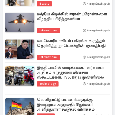
Beauty
4 மாதங்கள் முன்
மத்திய கிழக்கில் ஈரான் ட்ரோன்களை
வீழ்த்திய பிரித்தானியா
International
4 மாதங்கள் முன்
வடகொரியாவிடம் பகிரங்க வருத்தம்
தெரிவித்த நாடொன்றின் ஜனாதிபதி
International
4 மாதங்கள் முன்
இந்தியாவில் வாடிக்கையாளர்களை
அதிகம் ஈர்த்துள்ள மின்சார
ஸ்கூட்டர்கள்: TVS, Bajaj முன்னிலை
Technology
4 மாதங்கள் முன்
வெளிநாட்டு பயணங்களுக்கு
இராணுவ அனுமதி: ஜேர்மனி
அளித்துள்ள கூடுதல் விளக்கம்