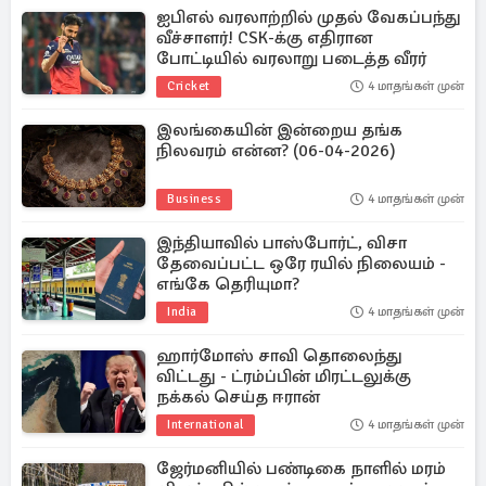
ஐபிஎல் வரலாற்றில் முதல் வேகப்பந்து
வீச்சாளர்! CSK-க்கு எதிரான
போட்டியில் வரலாறு படைத்த வீரர்
Cricket
4 மாதங்கள் முன்
இலங்கையின் இன்றைய தங்க
நிலவரம் என்ன? (06-04-2026)
Business
4 மாதங்கள் முன்
இந்தியாவில் பாஸ்போர்ட், விசா
தேவைப்பட்ட ஒரே ரயில் நிலையம் -
எங்கே தெரியுமா?
India
4 மாதங்கள் முன்
ஹார்மோஸ் சாவி தொலைந்து
விட்டது - ட்ரம்ப்பின் மிரட்டலுக்கு
நக்கல் செய்த ஈரான்
International
4 மாதங்கள் முன்
ஜேர்மனியில் பண்டிகை நாளில் மரம்