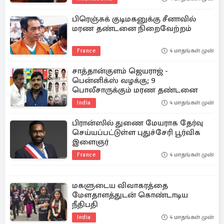
பிரெஞ்சுக் குடிமகனுக்கு சீனாவில்
மரண தண்டனை நிறைவேற்றம்
France
4 மாதங்கள் முன்
சாத்தான்குளம் ஜெயராஜ் -
பென்னிக்ஸ் வழக்கு; 9
பொலீசாருக்கும் மரண தண்டனை
India
4 மாதங்கள் முன்
பிரான்ஸில் துணை மேயராக தேர்வு
செய்யப்பட்டுள்ள புதுச்சேரி பூர்விக
இளைஞர்
France
4 மாதங்கள் முன்
மகளுடைய விவாகரத்தை
மேளதாளத்துடன் கொண்டாடிய
நீதிபதி
India
4 மாதங்கள் முன்