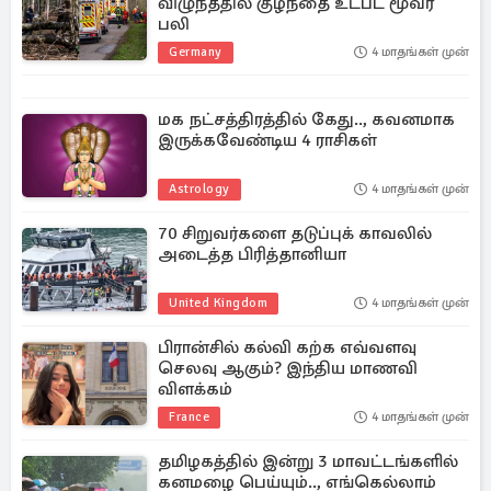
விழுந்ததில் குழந்தை உட்பட மூவர்
பலி
Germany
4 மாதங்கள் முன்
மக நட்சத்திரத்தில் கேது.., கவனமாக
இருக்கவேண்டிய 4 ராசிகள்
Astrology
4 மாதங்கள் முன்
70 சிறுவர்களை தடுப்புக் காவலில்
அடைத்த பிரித்தானியா
United Kingdom
4 மாதங்கள் முன்
பிரான்சில் கல்வி கற்க எவ்வளவு
செலவு ஆகும்? இந்திய மாணவி
விளக்கம்
France
4 மாதங்கள் முன்
தமிழகத்தில் இன்று 3 மாவட்டங்களில்
கனமழை பெய்யும்.., எங்கெல்லாம்