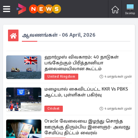
Desktop
ஆவணங்கள் - 06 April, 2026
ஹார்முஸ் விவகாரம்: 40 நாடுகள்
பங்கேற்கும் பிரித்தானியா
தலைமையிலான கூட்டம்
United Kingdom
4 மாதங்கள் முன்
மழையால் கைவிடப்பட்ட KKR Vs PBKS
ஆட்டம், புள்ளிகள் பகிர்வு
Cricket
4 மாதங்கள் முன்
Oracle வேலையை இழந்து சொந்த
ஊருக்கு திரும்பிய இளைஞர்- அவரது
சேமிப்பு திட்டம் வைரல்