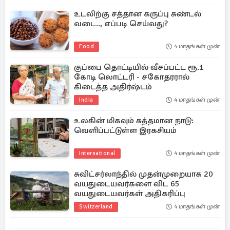
உடலிற்கு சத்தான கருப்பு சுண்டல்
வடை.., எப்படி செய்வது?
Food
4 மாதங்கள் முன்
குப்பை தொட்டியில் வீசப்பட்ட ரூ.1
கோடி லொட்டரி - சகோதரரால்
கிடைத்த அதிர்ஷ்டம்
India
4 மாதங்கள் முன்
உலகின் மிகவும் சுத்தமான நாடு:
வெளிப்பட்டுள்ள இரகசியம்
International
4 மாதங்கள் முன்
சுவிட்சர்லாந்தில் முதன்முறையாக 20
வயதுடையவர்களை விட 65
வயதுடையவர்கள் அதிகரிப்பு
Switzerland
4 மாதங்கள் முன்