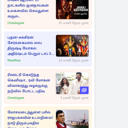
பாக்ஸ் ஆபிஸ்: 15
நாட்களில் ஜனநாயகன்
உலகளவில் செய்துள்ள
வசூல்..
Cineulagam
15 மணி நேரம் முன்
புதன்–சுக்கிரன்
சேர்க்கையால் லாப
திருஷ்டி யோகம்:
அதிர்ஷ்டம் பெறும் டாப் 3
ராசிகள்!
Manithan
12 மணி நேரம் முன்
ரீஎன்ட்ரி கொடுத்த
கெனிஷா.. ரவி மோகன்
விவாகரத்து வழக்குக்கு
நடுவில் போட்ட பதிவு
Cineulagam
3 மணி நேரம் முன்
மோசமடைந்துள்ள பசில்
ராஜபக்சவின் உடல்நிலை!
நாடு திரும்புவதில்