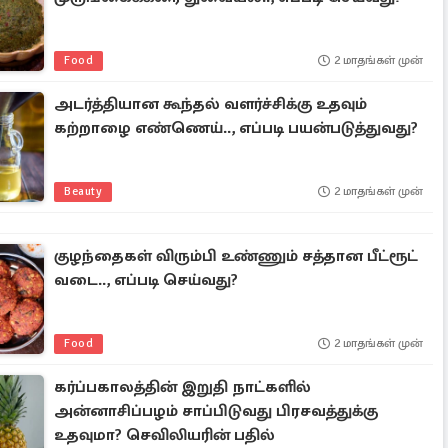
Food
2 மாதங்கள் முன்
அடர்த்தியான கூந்தல் வளர்ச்சிக்கு உதவும்
கற்றாழை எண்ணெய்.., எப்படி பயன்படுத்துவது?
Beauty
2 மாதங்கள் முன்
குழந்தைகள் விரும்பி உண்ணும் சத்தான பீட்ரூட்
வடை.., எப்படி செய்வது?
Food
2 மாதங்கள் முன்
கர்ப்பகாலத்தின் இறுதி நாட்களில்
அன்னாசிப்பழம் சாப்பிடுவது பிரசவத்துக்கு
உதவுமா? செவிலியரின் பதில்