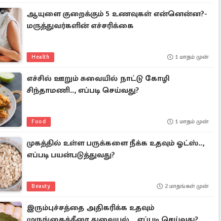
ஆயுளை குறைக்கும் 5 உணவுகள் என்னென்ன?-
மருத்துவர்களின் எச்சரிக்கை
Health
1 மாதம் முன்
எச்சில் ஊறும் சுவையில் நாட்டு கோழி
சிந்தாமணி.., எப்படி செய்வது?
Food
1 மாதம் முன்
முகத்தில் உள்ள பருக்களை நீக்க உதவும் ஓட்ஸ்..,
எப்படி பயன்படுத்துவது?
Beauty
2 மாதங்கள் முன்
இரும்புச்சத்தை அதிகரிக்க உதவும்
முருங்கைக்கீரை துவையல்.., எப்படி செய்வது?