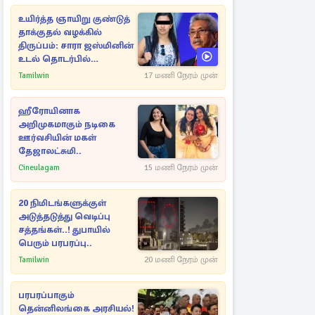
உயிர்த்த ஞாயிறு குண்டுத்
தாக்குதல் வழக்கில்
திருப்பம்: சாரா ஜஸ்மினின்
உடல் தொடர்பில்
நீதிமன்றத்தில் வெளியான
Tamilwin
17 மணி நேரம் முன்
அதிர்ச்சி தகவல்
ஹீரோயினாக
அறிமுகமாகும் நடிகை
ஊர்வசியின் மகள்
தேஜாலட்சுமி..
Cineulagam
15 மணி நேரம் முன்
20 நிமிடங்களுக்குள்
அடுத்தடுத்து வெடிப்பு
சத்தங்கள்..! துபாயில்
பெரும் பரபரப்பு..
Tamilwin
20 மணி நேரம் முன்
பரபரப்பாகும்
தென்னிலங்கை அரசியல்!