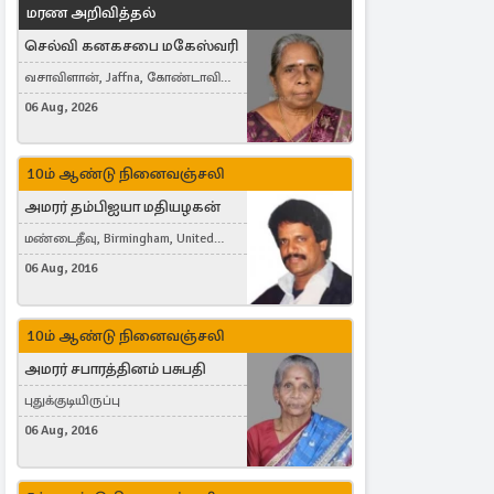
மரண அறிவித்தல்
செல்வி கனகசபை மகேஸ்வரி
வசாவிளான், Jaffna, கோண்டாவில்
கிழக்கு
06 Aug, 2026
10ம் ஆண்டு நினைவஞ்சலி
அமரர் தம்பிஐயா மதியழகன்
மண்டைதீவு, Birmingham, United
Kingdom
06 Aug, 2016
10ம் ஆண்டு நினைவஞ்சலி
அமரர் சபாரத்தினம் பசுபதி
புதுக்குடியிருப்பு
06 Aug, 2016