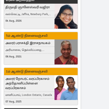
திருமதி ஞானேஸ்வரி வஜிரா
வல்வெட்டி, Jaffna, Newbury Park,
United Kingdom
04 Aug, 2026
5ம் ஆண்டு நினைவஞ்சலி
அமரர் பராசக்தி இராசநாயகம்
அரியாலை, தெல்லிப்பழை,
Montreal, Canada
06 Aug, 2021
1ம் ஆண்டு நினைவஞ்சலி
அமரர் றோபர்ட் வரப்பிரகாசம்
அந்தோனிப்பிள்ளை
வரப்பிரகாசம்
மானிப்பாய், London Ontario, Canada
07 Aug, 2025