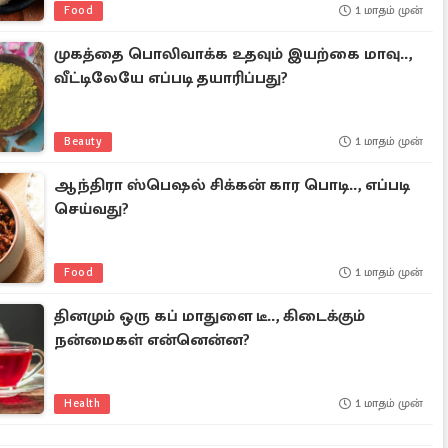
Food
1 மாதம் முன்
முகத்தை பொலிவாக்க உதவும் இயற்கை மாவு..,
வீட்டிலேயே எப்படி தயாரிப்பது?
Beauty
1 மாதம் முன்
ஆந்திரா ஸ்பெஷல் சிக்கன் கார பொடி.., எப்படி
செய்வது?
Food
1 மாதம் முன்
தினமும் ஒரு கப் மாதுளை டீ.., கிடைக்கும்
நன்மைகள் என்னென்ன?
Health
1 மாதம் முன்