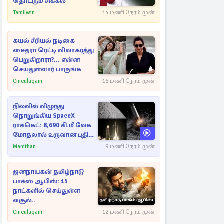
தொடரும் சிக்கல்
Tamilwin
14 மணி நேரம் முன்
கயல் சீரியல் நடிகை
சைத்ரா ரெட்டி விவாகரத்து
பெறுகிறாரா?... என்ன
செய்துள்ளார் பாருங்க
Cineulagam
16 மணி நேரம் முன்
நிலவில் விழுந்து
நொறுங்கிய SpaceX
ராக்கெட்: 8,690 கி.மீ வேக
மோதலால் உருவான புதிய
பள்ளம்!
Manithan
9 மணி நேரம் முன்
ஜனநாயகன் தமிழ்நாடு
பாக்ஸ் ஆபிஸ்: 15
நாட்களில் செய்துள்ள
வசூல்..
Cineulagam
12 மணி நேரம் முன்