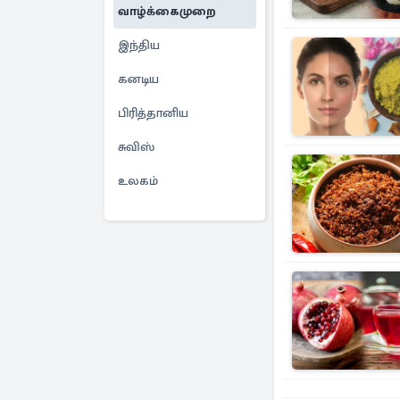
வாழ்க்கைமுறை
இந்திய
கனடிய
பிரித்தானிய
சுவிஸ்
உலகம்