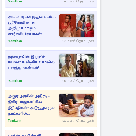
ராசிகள்!
Manithan
4 மணி நேரம் முன்
அம்மாவுடன் முதல் படம்...
ஹீரோயினாக
அறிமுகமாகும்
ஊர்வசியின் மகள்
தேஜலட்சுமி!
Manithan
12 மணி நேரம் முன்
தந்தையின் இறுதிச்
சடங்கை வீடியோ காலில்
பார்த்த மகள்கள்!
Manithan
10 மணி நேரம் முன்
அநுர அரசின் அதிரடி -
தீவிர பாதுகாப்பில்
நீதிபதிகள்- அடுத்துவரும்
நாட்களில்
அம்பலமாகவுள்ள ரகசியம்
Tamilwin
11 மணி நேரம் முன்