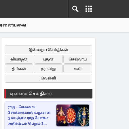
ஏனையவை
இன்றைய செய்திகள்
வியாழன்
புதன்
செவ்வாய்
திங்கள்
ஞாயிறு
சனி
வெள்ளி
ஏனைய செய்திகள்
ராகு - செவ்வாய்
சேர்க்கையால் உருவான
நவபஞ்சம ராஜயோகம்:
அதிர்ஷ்டம் பெறும் 3