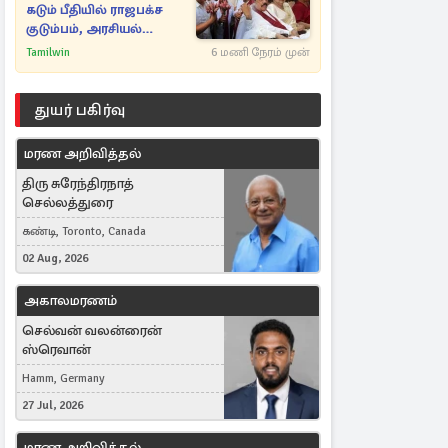
கடும் பீதியில் ராஜபக்ச
குடும்பம், அரசியல்
நட்புகள்
Tamilwin
6 மணி நேரம் முன்
துயர் பகிர்வு
மரண அறிவித்தல்
திரு சுரேந்திரநாத்
செல்லத்துரை
கண்டி, Toronto, Canada
02 Aug, 2026
அகாலமரணம்
செல்வன் வலன்ரைன்
ஸ்ரெவான்
Hamm, Germany
27 Jul, 2026
மரண அறிவித்தல்