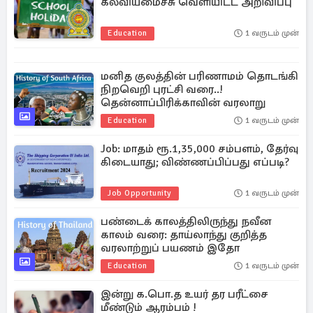
கல்வியமைச்சு வெளியிட்ட அறிவிப்பு
Education
1 வருடம் முன்
மனித குலத்தின் பரிணாமம் தொடங்கி
நிறவெறி புரட்சி வரை..!
தென்னாப்பிரிக்காவின் வரலாறு
Education
1 வருடம் முன்
Job: மாதம் ரூ.1,35,000 சம்பளம், தேர்வு
கிடையாது; விண்ணப்பிப்பது எப்படி?
Job Opportunity
1 வருடம் முன்
பண்டைக் காலத்திலிருந்து நவீன
காலம் வரை: தாய்லாந்து குறித்த
வரலாற்றுப் பயணம் இதோ
Education
1 வருடம் முன்
இன்று க.பொ.த உயர் தர பரீட்சை
மீண்டும் ஆரம்பம் !