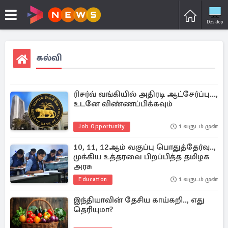
Desktop
கல்வி
ரிசர்வ் வங்கியில் அதிரடி ஆட்சேர்ப்பு...,
உடனே விண்ணப்பிக்கவும்
Job Opportunity
1 வருடம் முன்
10, 11, 12ஆம் வகுப்பு பொதுத்தேர்வு..,
முக்கிய உத்தரவை பிறப்பித்த தமிழக
அரசு
Education
1 வருடம் முன்
இந்தியாவின் தேசிய காய்கறி.., எது
தெரியுமா?