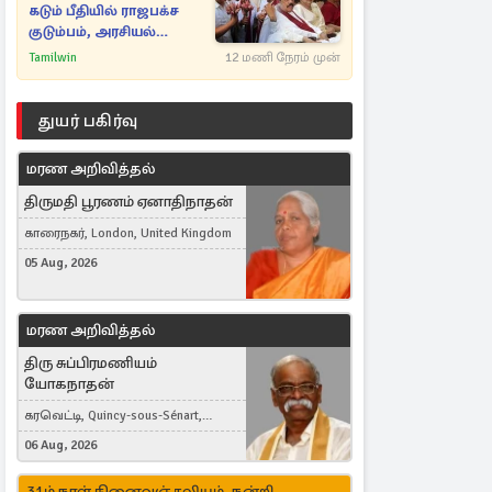
கடும் பீதியில் ராஜபக்ச
குடும்பம், அரசியல்
நட்புகள்
Tamilwin
12 மணி நேரம் முன்
துயர் பகிர்வு
மரண அறிவித்தல்
திருமதி பூரணம் ஏனாதிநாதன்
காரைநகர், London, United Kingdom
05 Aug, 2026
மரண அறிவித்தல்
திரு சுப்பிரமணியம்
யோகநாதன்
கரவெட்டி, Quincy-sous-Sénart,
France
06 Aug, 2026
31ம் நாள் நினைவஞ்சலியும், நன்றி