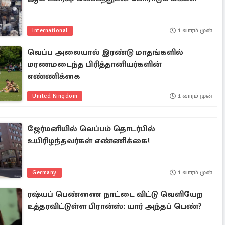
International
1 வாரம் முன்
வெப்ப அலையால் இரண்டு மாதங்களில்
மரணமடைந்த பிரித்தானியர்களின்
எண்ணிக்கை
United Kingdom
1 வாரம் முன்
ஜேர்மனியில் வெப்பம் தொடர்பில்
உயிரிழந்தவர்கள் எண்ணிக்கை!
Germany
1 வாரம் முன்
ரஷ்யப் பெண்ணை நாட்டை விட்டு வெளியேற
உத்தரவிட்டுள்ள பிரான்ஸ்: யார் அந்தப் பெண்?