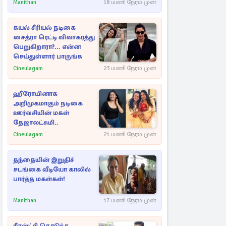
தேஜலட்சுமி!
Manithan
18 மணி நேரம் முன்
கயல் சீரியல் நடிகை
சைத்ரா ரெட்டி விவாகரத்து
பெறுகிறாரா?... என்ன
செய்துள்ளார் பாருங்க
Cineulagam
23 மணி நேரம் முன்
ஹீரோயினாக
அறிமுகமாகும் நடிகை
ஊர்வசியின் மகள்
தேஜாலட்சுமி..
Cineulagam
21 மணி நேரம் முன்
தந்தையின் இறுதிச்
சடங்கை வீடியோ காலில்
பார்த்த மகள்கள்!
Manithan
17 மணி நேரம் முன்