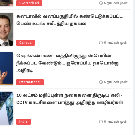
Switzerland
6 நாட்கள் முன்
கனடாவில் வனப்பகுதியில் கண்டெடுக்கப்பட்ட
பெண் உடல்: சமீபத்திய தகவல்
Canada
6 நாட்கள் முன்
ஷெங்கன் மண்டலத்திலிருந்து ஸ்பெயின்
நீக்கப்பட வேண்டும்... ஐரோப்பிய நாடொன்று
அதிரடி
International
6 நாட்கள் முன்
10 லட்சம் மதிப்புள்ள நகைகளை திருடிய எலி -
CCTV காட்சிகளை பார்த்து அதிர்ந்த ஊழியர்கள்
India
6 நாட்கள் முன்