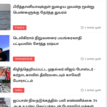
பிரித்தானியாவுக்குள் நுழைய முயன்ற மூன்று
பெண்களுக்கு நேர்ந்த துயரம்
France
1 வாரம் முன்
டெலிகிராம் நிறுவனரை பயங்கரவாதி
பட்டியலில் சேர்த்த ரஷ்யா
International
1 வாரம் முன்
கிழித்தெறியப்பட்ட முதல்வர் விஜய் போஸ்டர் -
கர்நாடகாவில் தீவிரமடையும் காவேரி
போராட்டம்
India
1 வாரம் முன்
ஜப்பான் நிலநடுக்கத்தில் பலி எண்ணிக்கை 34
ஆக உயர்வு: வெப்பத்துடன் போராடும் மக்கள்