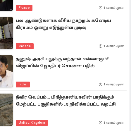
France
1 வாரம் முன்
பல ஆண்டுகளாக வீசிய நாற்றம்: கனேடிய
கிராமம் ஒன்று எடுத்துள்ள முடிவு
Canada
1 வாரம் முன்
தனுஷ் அரசியலுக்கு வந்தால் என்னாகும்?
விஜய்யின் ஜோதிடர் சொன்ன பதில்
India
1 வாரம் முன்
தீவிர வெப்பம்... பிரித்தானியாவின் பாதிக்கும்
மேற்பட்ட பகுதிகளில் அறிவிக்கப்பட்ட வறட்சி
United Kingdom
1 வாரம் முன்