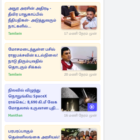
அநுர அரசின் அதிரடி -
தீவிர பாதுகாப்பில்
நீதிபதிகள்- அடுத்துவரும்
நாட்களில்
அம்பலமாகவுள்ள ரகசியம்
Tamilwin
17 மணி நேரம் முன்
மோசமடைந்துள்ள பசில்
ராஜபக்சவின் உடல்நிலை!
நாடு திரும்புவதில்
தொடரும் சிக்கல்
Tamilwin
20 மணி நேரம் முன்
நிலவில் விழுந்து
நொறுங்கிய SpaceX
ராக்கெட்: 8,690 கி.மீ வேக
மோதலால் உருவான புதிய
பள்ளம்!
Manithan
16 மணி நேரம் முன்
பரபரப்பாகும்
தென்னிலங்கை அரசியல்!