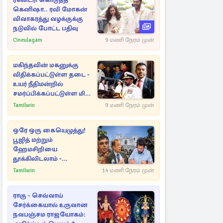
ரீஎன்ட்ரி கொடுத்த
கெனிஷா.. ரவி மோகன்
விவாகரத்து வழக்குக்கு
நடுவில் போட்ட பதிவு
Cineulagam
9 மணி நேரம் முன்
மகிந்தவின் மகனுக்கு
விதிக்கப்பட்டுள்ள தடை -
உயர் நீதிமன்றில்
சமர்ப்பிக்கப்பட்டுள்ள மிக
முக்கிய ஆவணங்கள்!
Tamilwin
9 மணி நேரம் முன்
ஒரே ஒரு கையெழுத்து!
பூஜித் மற்றும்
ஹேமசிறியை
தூக்கிலிடலாம் -
அநுரவுக்குச் சென்ற
Tamilwin
14 மணி நேரம் முன்
அறிவுரை..
ராகு - செவ்வாய்
சேர்க்கையால் உருவான
நவபஞ்சம ராஜயோகம்: