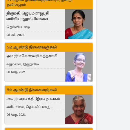
நவிலலும்
திருமதி ஜெயம் ராஜபதி
எமிலியானுஸ்பிள்ளை
தெல்லிப்பழை
08 Jul, 2026
5ம் ஆண்டு நினைவஞ்சலி
அமரர் மகேஸ்வரி கந்தசாமி
சுதுமலை, இணுவில்
08 Aug, 2021
5ம் ஆண்டு நினைவஞ்சலி
அமரர் பராசக்தி இராசநாயகம்
அரியாலை, தெல்லிப்பழை,
Montreal, Canada
06 Aug, 2021