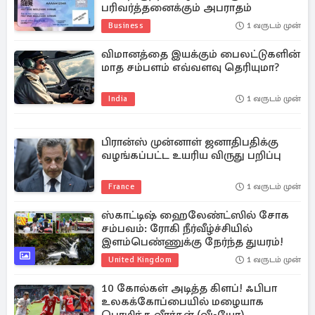
பரிவர்த்தனைக்கும் அபராதம்
Business
1 வருடம் முன்
விமானத்தை இயக்கும் பைலட்டுகளின்
மாத சம்பளம் எவ்வளவு தெரியுமா?
India
1 வருடம் முன்
பிரான்ஸ் முன்னாள் ஜனாதிபதிக்கு
வழங்கப்பட்ட உயரிய விருது பறிப்பு
France
1 வருடம் முன்
ஸ்காட்டிஷ் ஹைலேண்ட்ஸில் சோக
சம்பவம்: ரோகி நீர்வீழ்ச்சியில்
இளம்பெண்ணுக்கு நேர்ந்த துயரம்!
United Kingdom
1 வருடம் முன்
10 கோல்கள் அடித்த கிளப்! ஃபிபா
உலகக்கோப்பையில் மழையாக