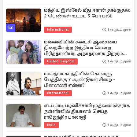
மத்திய இஸ்ரேல் மீது ஈரான் தாக்குதல்:
2 பெண்கள் உட்பட 3 பேர் பலி!
International
1 வருடம் முன்
மனைவியின் கடைசி ஆசையை
நிறைவேற்ற இந்தியா சென்ற
பிரித்தானியர்: அநாதரவாக நிற்கும்
பிள்ளைகள்
United Kingdom
1 வருடம் முன்
மகாத்மா காந்தியின் கொள்ளு
பேத்திக்கு 7 ஆண்டுகள் சிறை -
பின்னணி என்ன?
International
1 வருடம் முன்
எடப்பாடி பழனிச்சாமி முதலமைச்சராக
நள்ளிரவில் தியானம் செய்த
ராஜேந்திர பாலாஜி
India
1 வருடம் முன்