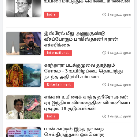
உயிரை மாய்த்துக் கொண்ட மாணவன்
India
1 வருடம் முன்
இஸ்ரேல் மீது அணுகுண்டு
வீசப்போகும் பாகிஸ்தான்! ஈரான்
எச்சரிக்கை
International
1 வருடம் முன்
காந்தாரா படக்குழுவை துரத்தும்
சோகம் - 3 உயிரிழப்பை தொடர்ந்து
நடந்த அதிர்ச்சி சம்பவம்
Entertainment
1 வருடம் முன்
எங்கள் உயிரைக் காத்த ஹீரோ அவர்:
ஏர் இந்தியா விமானத்தின் விமானியை
புகழும் 18 குடும்பங்கள்
India
1 வருடம் முன்
பான் கார்டில் இந்த தவறை
செய்திருந்தால் ஒவ்வொரு