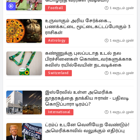
பொழிந்த வீரர்கள் (வீடியோ)
Football
1 வருடம் முன்
உருவாகும் அரிய சேர்க்கை..,
பணக்கட்டை மூட்டைகட்டப்போகும் 3
ராசிகள்
Astrology
1 வருடம் முன்
கண்ணுக்கு புலப்படாத உடல் நல
பிரச்சினைகள் கொண்டவர்களுக்காக
சுவிஸ் ரயில்வேயின் நடவடிக்கை
Switzerland
1 வருடம் முன்
இஸ்ரேலில் உள்ள அமெரிக்க
தூதரகத்தை தாக்கிய ஈரான் - பதிலடி
கொடுப்பாரா டிரம்ப்?
International
1 வருடம் முன்
ட்ரம்ப் உடனே வெளியேற வேண்டும்!
அமெரிக்காவில் வலுக்கும் எதிர்ப்பு