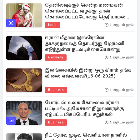
தேனிலவுக்குச் சென்ற மணமகன்
கொல்லப்பட்ட வழக்கு: தான்
கொல்லப்படப்போவது தெரியாமல்
நடந்து செல்லும் காட்சி
India
1 வருடம் முன்
ஈரான் மீதான இஸ்ரேலின்
தாக்குதலைத் தொடர்ந்து ஜேர்மனி
எடுத்துள்ள நடவடிக்கையொன்று
Germany
1 வருடம் முன்
இலங்கையில் இன்று ஒரு கிராம் தங்க
விலை எவ்வளவு?(16-06-2025)
Business
1 வருடம் முன்
போர்ப்ஸ் உலக கோடீஸ்வரர்கள்
பட்டியல்: அமேசான் நிறுவனருக்கு
ஏற்பட்ட மிகப்பெரிய சறுக்கல்
Business
1 வருடம் முன்
நீட் தேர்வு முடிவு வெளியான நாளில்