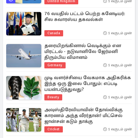
United Kingdom
1 வருடம் முன்
76 வயதில் பட்டம் பெற்ற கனேடியர்:
சில சுவாரஸ்ய தகவல்கள்
Canada
1 வருடம் முன்
தரையிறங்கினால் வெடிக்கும் என
மிரட்டல் - நடுவானிலே ஜேர்மனி
திரும்பிய விமானம்
Germany
1 வருடம் முன்
முடி வளர்ச்சியை வேகமாக அதிகரிக்க
இந்த ஒரு இலை போதும்: எப்படி
பயன்படுத்துவது?
Beauty
1 வருடம் முன்
அவுஸ்திரேலியாவின் தோல்விக்கு
காரணம் அந்த வீரர்தான்! மிட்செல்
ஜான்சன் கடும் தாக்கு
Cricket
1 வருடம் முன்