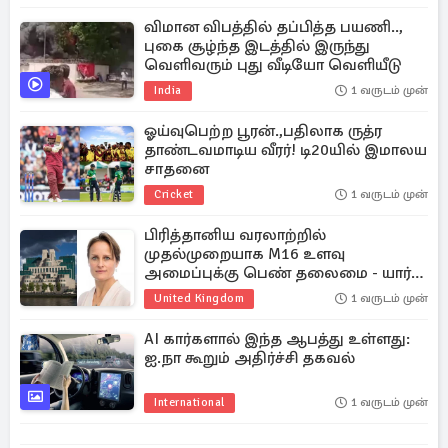
விமான விபத்தில் தப்பித்த பயணி..,
புகை சூழ்ந்த இடத்தில் இருந்து
வெளிவரும் புது வீடியோ வெளியீடு
India
1 வருடம் முன்
ஓய்வுபெற்ற பூரன்.,பதிலாக ருத்ர
தாண்டவமாடிய வீரர்! டி20யில் இமாலய
சாதனை
Cricket
1 வருடம் முன்
பிரித்தானிய வரலாற்றில்
முதல்முறையாக M16 உளவு
அமைப்புக்கு பெண் தலைமை - யார்
இந்த பிளேஸ் மெட்ரூவேலி?
United Kingdom
1 வருடம் முன்
AI கார்களால் இந்த ஆபத்து உள்ளது:
ஐ.நா கூறும் அதிர்ச்சி தகவல்
International
1 வருடம் முன்