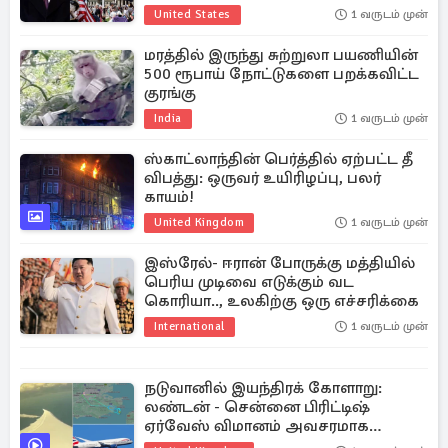
United States
1 வருடம் முன்
மரத்தில் இருந்து சுற்றுலா பயணியின்
500 ரூபாய் நோட்டுகளை பறக்கவிட்ட
குரங்கு
India
1 வருடம் முன்
ஸ்காட்லாந்தின் பெர்த்தில் ஏற்பட்ட தீ
விபத்து: ஒருவர் உயிரிழப்பு, பலர்
காயம்!
United Kingdom
1 வருடம் முன்
இஸ்ரேல்- ஈரான் போருக்கு மத்தியில்
பெரிய முடிவை எடுக்கும் வட
கொரியா.., உலகிற்கு ஒரு எச்சரிக்கை
International
1 வருடம் முன்
நடுவானில் இயந்திரக் கோளாறு:
லண்டன் - சென்னை பிரிட்டிஷ்
ஏர்வேஸ் விமானம் அவசரமாக
தரையிறக்கம்!