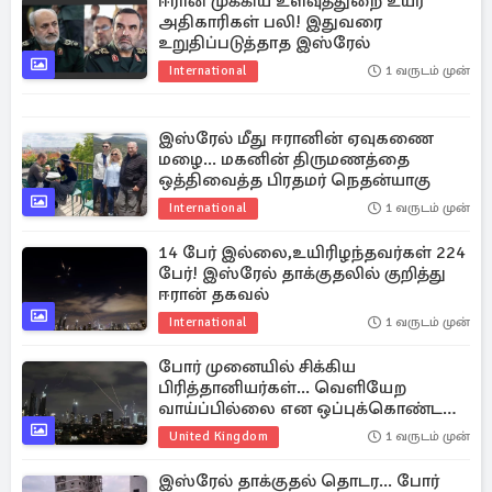
ஈரான் முக்கிய உளவுத்துறை உயர்
அதிகாரிகள் பலி! இதுவரை
உறுதிப்படுத்தாத இஸ்ரேல்
International
1 வருடம் முன்
இஸ்ரேல் மீது ஈரானின் ஏவுகணை
மழை... மகனின் திருமணத்தை
ஒத்திவைத்த பிரதமர் நெதன்யாகு
International
1 வருடம் முன்
14 பேர் இல்லை,உயிரிழந்தவர்கள் 224
பேர்! இஸ்ரேல் தாக்குதலில் குறித்து
ஈரான் தகவல்
International
1 வருடம் முன்
போர் முனையில் சிக்கிய
பிரித்தானியர்கள்... வெளியேற
வாய்ப்பில்லை என ஒப்புக்கொண்ட
இஸ்ரேல்
United Kingdom
1 வருடம் முன்
இஸ்ரேல் தாக்குதல் தொடர... போர்